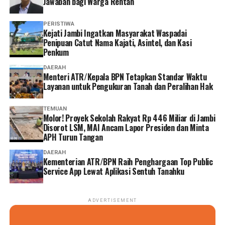
Jawaban bagi Warga Rentan
diminimalkan. Dengan begitu, peserta bisa mengurus
administrasi dengan lebih cepat tanpa harus datang dan
PERISTIWA
mengantre di kantor,” tuturnya. (*)
‎Kejati Jambi Ingatkan Masyarakat Waspadai
Penipuan Catut Nama Kajati, Asintel, dan Kasi
Penkum
DAERAH
Menteri ATR/Kepala BPN Tetapkan Standar Waktu
Layanan untuk Pengukuran Tanah dan Peralihan Hak
TEMUAN
Molor! Proyek Sekolah Rakyat Rp 446 Miliar di Jambi
Disorot LSM, MAI Ancam Lapor Presiden dan Minta
APH Turun Tangan
DAERAH
Kementerian ATR/BPN Raih Penghargaan Top Public
Service App Lewat Aplikasi Sentuh Tanahku
ADVERTISEMENT