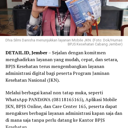
Menurutnya, tidak ada yang dapat memprediksi kapan
berkat kepesertaan JKN.
seseorang akan jatuh sakit sehingga kepesertaan yang
aktif memberikan rasa tenang ketika harus mengakses
Pengalaman tersebut semakin menguatkan
layanan kesehatan.
keyakinannya bahwa Program JKN berperan penting
dalam memastikan masyarakat memperoleh akses
“Menurut saya, jangan menunggu sampai sakit baru
pelayanan kesehatan tanpa terkendala biaya.
Dhia Silmi Danisha menunjukkan layanan Mobile JKN. (Foto: Dok/Humas
mengurus kepesertaan JKN. Selagi ada kemudahan
BPJS Kesehatan Cabang Jember)
melalui Program REHAB 3.0, manfaatkan kesempatan
“Selama bertugas di puskesmas, saya sering menjumpai
DETAIL.ID, Jember
– Sejalan dengan komitmen
ini untuk melunasi tunggakan secara bertahap. Dengan
pasien yang dapat memperoleh pemeriksaan,
menghadirkan layanan yang mudah, cepat, dan setara,
kepesertaan JKN yang tetap aktif, kita dan keluarga bisa
pengobatan, hingga rujukan sesuai kebutuhan karena
BPJS Kesehatan terus mengembangkan layanan
merasa lebih tenang karena perlindungan kesehatan
menjadi peserta JKN. Pengalaman itu membuat saya
administrasi digital bagi peserta Program Jaminan
sudah siap digunakan kapan pun dibutuhkan,” tuturnya.
semakin yakin bahwa Program JKN memiliki manfaat
Kesehatan Nasional (JKN).
yang sangat besar, terutama dalam memastikan
masyarakat tetap dapat mengakses layanan kesehatan
Melalui berbagai kanal non tatap muka, seperti
tanpa terkendala biaya,” ujar Linda.
WhatsApp PANDAWA (08118165165), Aplikasi Mobile
JKN, BPJS Online, dan Care Center 165, peserta dapat
Selain sebagai tenaga kesehatan, Linda juga merasakan
mengakses berbagai layanan administrasi kapan saja dan
langsung manfaat Program JKN dalam kehidupan
di mana saja tanpa perlu datang ke Kantor BPJS
keluarganya.
Kesehatan.