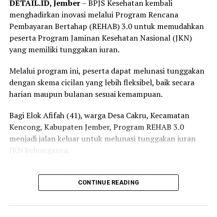
DETAIL.ID, Jember
– BPJS Kesehatan kembali
menghadirkan inovasi melalui Program Rencana
Pembayaran Bertahap (REHAB) 3.0 untuk memudahkan
peserta Program Jaminan Kesehatan Nasional (JKN)
yang memiliki tunggakan iuran.
Melalui program ini, peserta dapat melunasi tunggakan
dengan skema cicilan yang lebih fleksibel, baik secara
harian maupun bulanan sesuai kemampuan.
Bagi Elok Afifah (41), warga Desa Cakru, Kecamatan
Kencong, Kabupaten Jember, Program REHAB 3.0
menjadi jalan keluar untuk melunasi tunggakan iuran
JKN keluarganya.
Peserta yang terdaftar pada segmen PBPU (Pekerja
Bukan Penerima Upah) dan BP (Bukan Pekerja)
CONTINUE READING
Pemerintah Daerah itu mengaku awalnya belum
mengetahui adanya program tersebut.