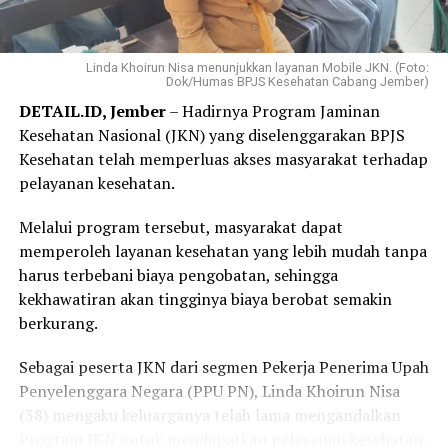
Menurutnya, proses yang sederhana dan tidak
mengharuskannya datang ke kantor BPJS Kesehatan
Linda Khoirun Nisa menunjukkan layanan Mobile JKN. (Foto:
Dok/Humas BPJS Kesehatan Cabang Jember)
membuat layanan tersebut lebih praktis dan mudah
DETAIL.ID, Jember
– Hadirnya Program Jaminan
diakses.
Kesehatan Nasional (JKN) yang diselenggarakan BPJS
“Saya langsung mendaftar Program REHAB 3.0 melalui
Kesehatan telah memperluas akses masyarakat terhadap
Aplikasi Mobile JKN dan prosesnya sangat mudah. Saya
pelayanan kesehatan.
tidak perlu datang ke kantor BPJS Kesehatan. Bagi saya,
Melalui program tersebut, masyarakat dapat
skema cicilan yang fleksibel benar-benar menjadi solusi
memperoleh layanan kesehatan yang lebih mudah tanpa
karena saya bisa mencicil tunggakan sesuai kemampuan.
harus terbebani biaya pengobatan, sehingga
Saya juga bersyukur pemerintah tetap hadir
kekhawatiran akan tingginya biaya berobat semakin
memberikan perlindungan kesehatan bagi masyarakat
berkurang.
yang membutuhkan,” katanya.
Sebagai peserta JKN dari segmen Pekerja Penerima Upah
Elok mengaku sangat terbantu dengan kehadiran BPJS
Penyelenggara Negara (PPU PN), Linda Khoirun Nisa
Keliling di desanya.
(38) mengaku keluarganya telah lama mengandalkan
Ia datang untuk memastikan status kepesertaan JKN
Program JKN untuk mendapatkan pelayanan kesehatan.