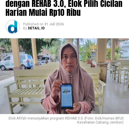
dengan REHAB 3.0, Elok Pilih Cicilan
Harian Mulai Rp10 Ribu
Published
on
31 Juli 2026
By
DETAIL.ID
Elok Afifah menunjukkan program REHAB 3.0. (Foto: Dok/Humas BPJS
Kesehatan Cabang Jember)