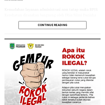
Menurutnya, ia bersama anggota keluarganya kerap
Kemudahan layanan administrasi non tatap muka BPJS
memanfaatkan layanan JKN untuk mendapatkan
Kesehatan dirasakan langsung oleh Dhia Silmi Danisha
pemeriksaan dan pengobatan ketika mengalami keluhan
(22), peserta JKN asal Desa Tegal Besar, Kecamatan
ringan, seperti batuk dan pilek.
CONTINUE READING
Kaliwates, Kabupaten Jember.
“Keluarga saya juga merasakan langsung manfaat
Ia mengatakan berbagai kanal layanan digital
Program JKN. Saat mengalami keluhan ringan seperti
membantunya mengurus kebutuhan administrasi
batuk atau pilek, kami dapat segera memeriksakan diri
kepesertaan secara praktis tanpa harus datang ke
dan memperoleh pelayanan kesehatan yang dibutuhkan.
Kantor BPJS Kesehatan.
Kehadiran Program JKN membuat kami merasa lebih
tenang karena tidak perlu khawatir terhadap biaya saat
“Saya baru tahu kalau banyak layanan administrasi JKN
membutuhkan pengobatan,” tuturnya.
ternyata bisa diakses lewat Aplikasi Mobile JKN setelah
dijelaskan oleh petugas BPJS Keliling. Sejak itu saya lebih
Pengalamannya melayani pasien sekaligus merasakan
sering menggunakan aplikasi karena lebih praktis. Dari
manfaat JKN sebagai peserta membuatnya semakin
rumah saya bisa mengecek kepesertaan, mengubah data,
yakin bahwa Program JKN memiliki peran penting
sampai mengganti fasilitas kesehatan tanpa harus
dalam memberikan perlindungan kesehatan bagi
datang ke kantor. Aplikasinya juga mudah dipahami, jadi
masyarakat.
semua proses terasa cepat,” ujar Dhia, Jumat, 31 Juli