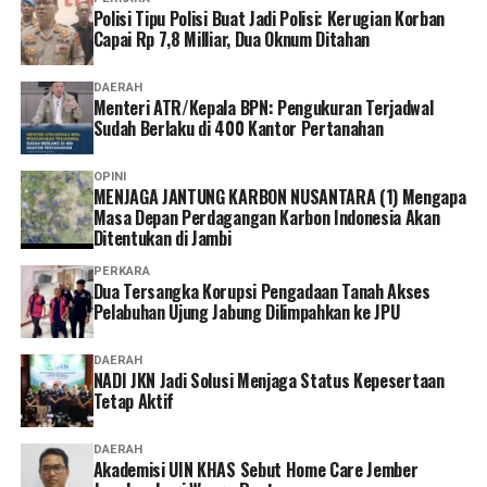
menjadi solusi yang memudahkan peserta dalam
Polisi Tipu Polisi Buat Jadi Polisi: Kerugian Korban
mengakses layanan BPJS Kesehatan.
Capai Rp 7,8 Milliar, Dua Oknum Ditahan
Selain lebih praktis dan menghemat waktu, menurutnya
DAERAH
Menteri ATR/Kepala BPN: Pengukuran Terjadwal
keberadaan berbagai kanal layanan digital memberikan
Sudah Berlaku di 400 Kantor Pertanahan
lebih banyak pilihan bagi peserta untuk mengurus
administrasi sesuai kebutuhan dan kondisi masing-
OPINI
masing.
MENJAGA JANTUNG KARBON NUSANTARA (1) Mengapa
Masa Depan Perdagangan Karbon Indonesia Akan
Ia pun menganggap kepesertaan JKN penting dimiliki
Ditentukan di Jambi
sebagai bentuk perlindungan kesehatan bagi diri sendiri
PERKARA
dan keluarga sekaligus mendukung keberlangsungan
Dua Tersangka Korupsi Pengadaan Tanah Akses
Pelabuhan Ujung Jabung Dilimpahkan ke JPU
Program JKN.
“Menurut saya, layanan non tatap muka ini sangat
DAERAH
NADI JKN Jadi Solusi Menjaga Status Kepesertaan
memudahkan karena semua urusan administrasi bisa
Tetap Aktif
diakses cukup melalui handphone. Saya berharap ke
depannya layanannya terus dikembangkan agar semakin
DAERAH
mudah digunakan dan kendala teknis bisa semakin
Akademisi UIN KHAS Sebut Home Care Jember