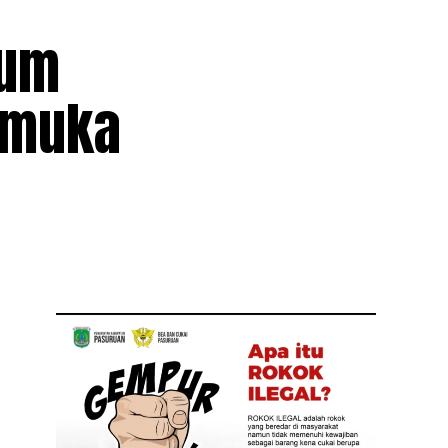
lum
emuka