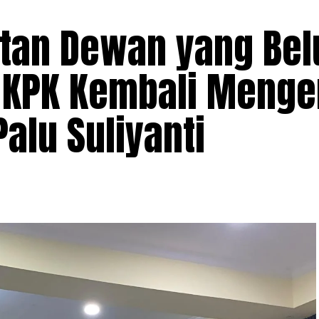
an Dewan yang Be
 KPK Kembali Meng
Palu Suliyanti