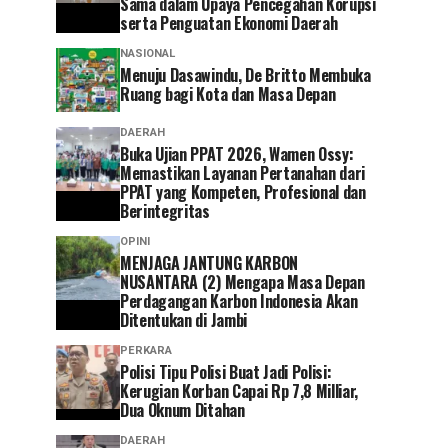
Sama dalam Upaya Pencegahan Korupsi
serta Penguatan Ekonomi Daerah
NASIONAL
Menuju Dasawindu, De Britto Membuka
Ruang bagi Kota dan Masa Depan
DAERAH
Buka Ujian PPAT 2026, Wamen Ossy:
Memastikan Layanan Pertanahan dari
PPAT yang Kompeten, Profesional dan
Berintegritas
OPINI
MENJAGA JANTUNG KARBON
NUSANTARA (2) Mengapa Masa Depan
Perdagangan Karbon Indonesia Akan
Ditentukan di Jambi
PERKARA
Polisi Tipu Polisi Buat Jadi Polisi:
Kerugian Korban Capai Rp 7,8 Milliar,
Dua Oknum Ditahan
DAERAH