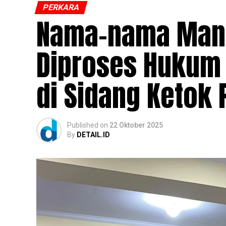
PERKARA
Nama-nama Mant
Diproses Hukum
di Sidang Ketok 
Published
on
22 Oktober 2025
By
DETAIL.ID