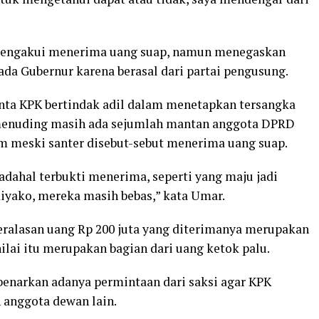
a mengakui menerima uang suap, namun menegaskan
ada Gubernur karena berasal dari partai pengusung.
ta KPK bertindak adil dalam menetapkan tersangka
 menuding masih ada sejumlah mantan anggota DPRD
m meski santer disebut-sebut menerima uang suap.
adahal terbukti menerima, seperti yang maju jadi
diyako, mereka masih bebas,” kata Umar.
eralasan uang Rp 200 juta yang diterimanya merupakan
ai itu merupakan bagian dari uang ketok palu.
benarkan adanya permintaan dari saksi agar KPK
 anggota dewan lain.