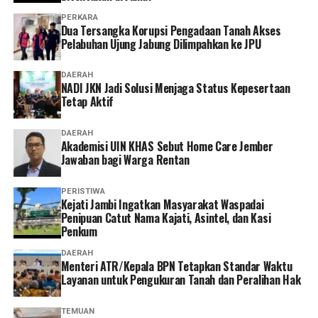
‎Atas dasar itu, AMATIR mendesak KPK segera
meningkatkan penanganan laporan tersebut ke tahap
PERKARA
Dua Tersangka Korupsi Pengadaan Tanah Akses
penyelidikan dengan memanggil seluruh pihak yang
Pelabuhan Ujung Jabung Dilimpahkan ke JPU
telah dilaporkan.
DAERAH
‎”Kami meminta KPK memeriksa dan meminta
NADI JKN Jadi Solusi Menjaga Status Kepesertaan
Tetap Aktif
keterangan dari pihak-pihak yang diduga terlibat dalam
proses penerbitan izin tersebut untuk mengungkap
DAERAH
praktik persekongkolan koruptif ini,” ujarnya. (*)
Akademisi UIN KHAS Sebut Home Care Jember
Jawaban bagi Warga Rentan
PERISTIWA
‎Kejati Jambi Ingatkan Masyarakat Waspadai
Penipuan Catut Nama Kajati, Asintel, dan Kasi
Penkum
DAERAH
Menteri ATR/Kepala BPN Tetapkan Standar Waktu
Layanan untuk Pengukuran Tanah dan Peralihan Hak
TEMUAN