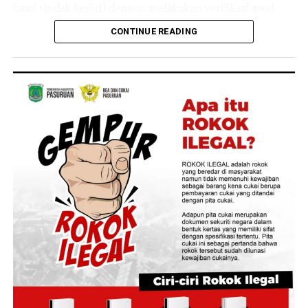
kami tindak lanjuti dengan melakukan verifikasi awal
apakah informasi dan data awal yang disampaikan
CONTINUE READING
tersebut valid atau tidak,” ujar Budi, Rabu lalu 15 Juli
2026.
‎Selain melakukan verifikasi, KPK juga akan
mengumpulkan bahan keterangan (pulbaket) untuk
melengkapi informasi dan bukti awal yang disampaikan
pelapor.
‎”KPK secara proaktif juga akan melakukan pulbaket
(pengumpulan bahan keterangan tambahan) sehingga
laporan aduan masyarakat ini menjadi lebih lengkap,”
katanya.
‎Laporan yang diajukan AMATIR turut menyeret nama
sejumlah pejabat daerah, yakni Gubernur Jambi Al Haris,
Bupati Tebo Agus Rubiyanto, Kepala DPMPTSP
Kabupaten Tebo, Kepala Dinas Lingkungan Hidup dan