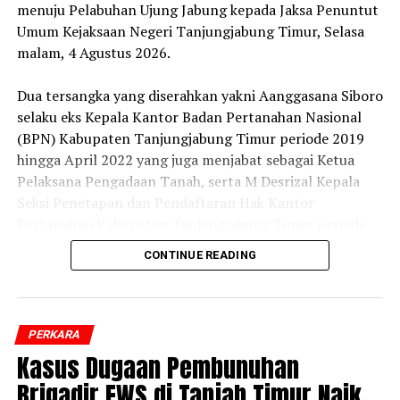
menuju Pelabuhan Ujung Jabung kepada Jaksa Penuntut
Umum Kejaksaan Negeri Tanjungjabung Timur, Selasa
malam, 4 Agustus 2026.
‎Dua tersangka yang diserahkan yakni Aanggasana Siboro
selaku eks Kepala Kantor Badan Pertanahan Nasional
(BPN) Kabupaten Tanjungjabung Timur periode 2019
hingga April 2022 yang juga menjabat sebagai Ketua
Pelaksana Pengadaan Tanah, serta M Desrizal Kepala
Seksi Penetapan dan Pendaftaran Hak Kantor
Pertanahan Kabupaten Tanjungjabung Timur periode
2019–2022 yang bertugas sebagai Ketua Satgas B.
CONTINUE READING
‎Pelimpahan tersangka dan barang bukti dilakukan
setelah penyidik Pidsus Kejati Jambi menerima
pemberitahuan bahwa berkas perkara kedua tersangka
PERKARA
telah dinyatakan lengkap (P-21) oleh Jaksa Penuntut
Kasus Dugaan Pembunuhan
Umum.
Brigadir EWS di Tanjab Timur Naik