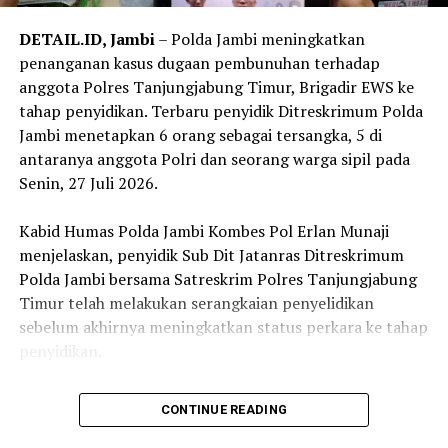
‎Kata Noly, setelah Tahap II Jaksa Penuntut Umum
Kejaksaan Negeri Tanjungjabung Timur akan menyusun
DETAIL.ID, Jambi
– Polda Jambi meningkatkan
surat dakwaan dan segera melimpahkan perkara
penanganan kasus dugaan pembunuhan terhadap
tersebut ke Pengadilan Tindak Pidana Korupsi pada
anggota Polres Tanjungjabung Timur, Brigadir EWS ke
Pengadilan Negeri Jambi untuk menjalani proses
tahap penyidikan. Terbaru penyidik Ditreskrimum Polda
persidangan.
Jambi menetapkan 6 orang sebagai tersangka, 5 di
antaranya anggota Polri dan seorang warga sipil pada
Reporter:
Juan Ambarita
Senin, 27 Juli 2026.
‎Kabid Humas Polda Jambi Kombes Pol Erlan Munaji
menjelaskan, penyidik Sub Dit Jatanras Ditreskrimum
Polda Jambi bersama Satreskrim Polres Tanjungjabung
Timur telah melakukan serangkaian penyelidikan
sebelum akhirnya meningkatkan status perkara ke tahap
penyidikan.
‎”Setelah melalui mekanisme penyelidikan, pada Jumat
CONTINUE READING
lalu status perkara ditingkatkan ke tahap penyidikan.
Selanjutnya dilakukan pemeriksaan saksi, pengumpulan