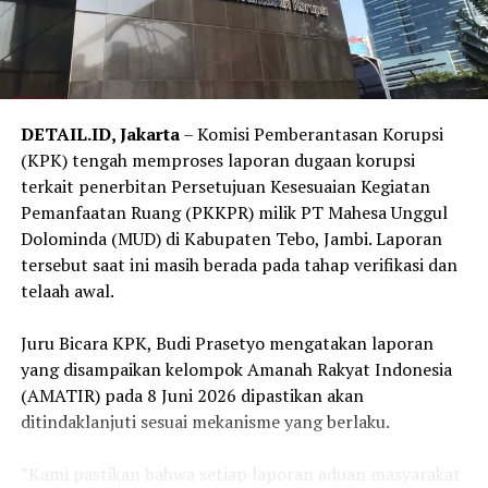
hukum dan aturan yang berlaku,” ujar Erlan.
‎Hingga kini, penyidik Ditreskrimum dan Bidpropam
Polda Jambi masih terus mendalami perkara, termasuk
mengungkap secara rinci peran masing-masing
DETAIL.ID, Jakarta
– Komisi Pemberantasan Korupsi
tersangka serta melengkapi alat bukti untuk
(KPK) tengah memproses laporan dugaan korupsi
kepentingan proses hukum selanjutnya.
terkait penerbitan Persetujuan Kesesuaian Kegiatan
Pemanfaatan Ruang (PKKPR) milik PT Mahesa Unggul
‎Kasus ini menjadi perhatian publik karena korban
Dolominda (MUD) di Kabupaten Tebo, Jambi. Laporan
merupakan anggota Polri yang diduga tewas akibat
tersebut saat ini masih berada pada tahap verifikasi dan
tindak penganiayaan.
telaah awal.
Reporter:
Juan Ambarita
‎Juru Bicara KPK, Budi Prasetyo mengatakan laporan
yang disampaikan kelompok Amanah Rakyat Indonesia
(AMATIR) pada 8 Juni 2026 dipastikan akan
ditindaklanjuti sesuai mekanisme yang berlaku.
‎”Kami pastikan bahwa setiap laporan aduan masyarakat