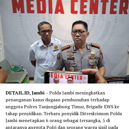
dalam pengadaan tanah pembangunan akses jalan
menuju Pelabuhan Ujung Jabung pada Dinas Pekerjaan
Umum dan Penataan Ruang (PUPR) Provinsi Jambi
Tahun Anggaran 2019–2023.
‎Kedua tersangka didakwa melanggar ketentuan tindak
pidana korupsi sebagaimana diatur dalam Undang-
Undang Pemberantasan Tindak Pidana Korupsi, dengan
ancaman pasal primair maupun subsidiair sesuai hasil
penyidikan.
‎Kata Noly, setelah Tahap II Jaksa Penuntut Umum
Kejaksaan Negeri Tanjungjabung Timur akan menyusun
DETAIL.ID, Jambi
– Polda Jambi meningkatkan
surat dakwaan dan segera melimpahkan perkara
penanganan kasus dugaan pembunuhan terhadap
tersebut ke Pengadilan Tindak Pidana Korupsi pada
anggota Polres Tanjungjabung Timur, Brigadir EWS ke
Pengadilan Negeri Jambi untuk menjalani proses
tahap penyidikan. Terbaru penyidik Ditreskrimum Polda
persidangan.
Jambi menetapkan 6 orang sebagai tersangka, 5 di
antaranya anggota Polri dan seorang warga sipil pada