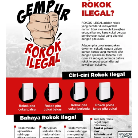
melengkapi informasi dan bukti awal yang disampaikan
pelapor.
‎”KPK secara proaktif juga akan melakukan pulbaket
(pengumpulan bahan keterangan tambahan) sehingga
laporan aduan masyarakat ini menjadi lebih lengkap,”
katanya.
‎Laporan yang diajukan AMATIR turut menyeret nama
sejumlah pejabat daerah, yakni Gubernur Jambi Al Haris,
Bupati Tebo Agus Rubiyanto, Kepala DPMPTSP
Kabupaten Tebo, Kepala Dinas Lingkungan Hidup dan
Perhubungan Kabupaten Tebo, serta Direktur Utama PT
Mahesa Unggul Dolominda.
‎Ketua Umum AMATIR, Nardo Pasaribu, mengungkapkan
pihaknya menemukan dugaan kejanggalan dalam proses
penerbitan PKKPR Nomor 27022610311509001 atas
nama PT Mahesa Unggul Dolominda.