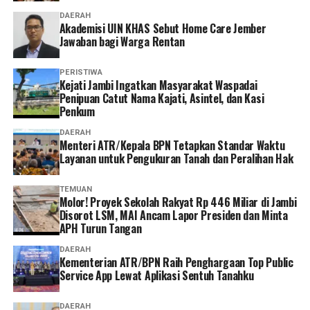
proses penerbitan izin tersebut untuk mengungkap
DAERAH
praktik persekongkolan koruptif ini,” ujarnya. (*)
Akademisi UIN KHAS Sebut Home Care Jember
Jawaban bagi Warga Rentan
PERISTIWA
‎Kejati Jambi Ingatkan Masyarakat Waspadai
Penipuan Catut Nama Kajati, Asintel, dan Kasi
Penkum
DAERAH
Menteri ATR/Kepala BPN Tetapkan Standar Waktu
Layanan untuk Pengukuran Tanah dan Peralihan Hak
TEMUAN
Molor! Proyek Sekolah Rakyat Rp 446 Miliar di Jambi
Disorot LSM, MAI Ancam Lapor Presiden dan Minta
APH Turun Tangan
DAERAH
Kementerian ATR/BPN Raih Penghargaan Top Public
Service App Lewat Aplikasi Sentuh Tanahku
DAERAH