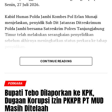
Reporter:
Juan Ambarita
Senin, 27 Juli 2026.
‎Kabid Humas Polda Jambi Kombes Pol Erlan Munaji
menjelaskan, penyidik Sub Dit Jatanras Ditreskrimum
Polda Jambi bersama Satreskrim Polres Tanjungjabung
Timur telah melakukan serangkaian penyelidikan
sebelum akhirnya meningkatkan status perkara ke tahap
penyidikan.
‎”Setelah melalui mekanisme penyelidikan, pada Jumat
CONTINUE READING
lalu status perkara ditingkatkan ke tahap penyidikan.
Selanjutnya dilakukan pemeriksaan saksi, pengumpulan
alat bukti, serta gelar perkara,” kata Erlan.
PERKARA
‎Hasil gelar perkara tersebut menetapkan 6 orang
Bupati Tebo Dilaporkan ke KPK,
sebagai tersangka. Menurut Erlan, masing-masing
Dugaan Korupsi Izin PKKPR PT MUD
tersangka memiliki peran yang berbeda dalam kasus
Masih Ditelaah
yang menewaskan Brigadir EWS tersebut.