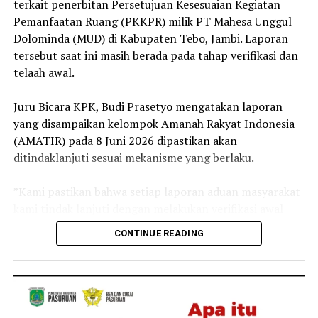
terkait penerbitan Persetujuan Kesesuaian Kegiatan
Pemanfaatan Ruang (PKKPR) milik PT Mahesa Unggul
‎Kasus ini menjadi perhatian publik karena korban
Dolominda (MUD) di Kabupaten Tebo, Jambi. Laporan
merupakan anggota Polri yang diduga tewas akibat
tersebut saat ini masih berada pada tahap verifikasi dan
tindak penganiayaan.
telaah awal.
Reporter:
Juan Ambarita
‎Juru Bicara KPK, Budi Prasetyo mengatakan laporan
yang disampaikan kelompok Amanah Rakyat Indonesia
(AMATIR) pada 8 Juni 2026 dipastikan akan
ditindaklanjuti sesuai mekanisme yang berlaku.
‎”Kami pastikan bahwa setiap laporan aduan masyarakat
kami tindak lanjuti dengan melakukan verifikasi awal
apakah informasi dan data awal yang disampaikan
CONTINUE READING
tersebut valid atau tidak,” ujar Budi, Rabu lalu 15 Juli
2026.
‎Selain melakukan verifikasi, KPK juga akan
mengumpulkan bahan keterangan (pulbaket) untuk