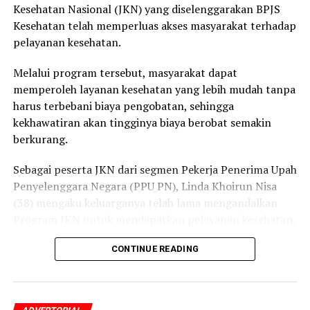
Kesehatan Nasional (JKN) yang diselenggarakan BPJS
“Saya langsung mendaftar Program REHAB 3.0 melalui
Kesehatan telah memperluas akses masyarakat terhadap
Aplikasi Mobile JKN dan prosesnya sangat mudah. Saya
pelayanan kesehatan.
tidak perlu datang ke kantor BPJS Kesehatan. Bagi saya,
Melalui program tersebut, masyarakat dapat
skema cicilan yang fleksibel benar-benar menjadi solusi
memperoleh layanan kesehatan yang lebih mudah tanpa
karena saya bisa mencicil tunggakan sesuai kemampuan.
harus terbebani biaya pengobatan, sehingga
Saya juga bersyukur pemerintah tetap hadir
kekhawatiran akan tingginya biaya berobat semakin
memberikan perlindungan kesehatan bagi masyarakat
berkurang.
yang membutuhkan,” katanya.
Sebagai peserta JKN dari segmen Pekerja Penerima Upah
Elok mengaku sangat terbantu dengan kehadiran BPJS
Penyelenggara Negara (PPU PN), Linda Khoirun Nisa
Keliling di desanya.
(38) mengaku keluarganya telah lama mengandalkan
Ia datang untuk memastikan status kepesertaan JKN
Program JKN untuk mendapatkan pelayanan kesehatan.
sekaligus berkonsultasi mengenai mekanisme
Bersama suami dan kedua anaknya, ia merasakan
CONTINUE READING
pembayaran iuran dan pendaftaran Program REHAB.
langsung manfaat program tersebut, termasuk
Menurutnya, petugas memberikan penjelasan yang jelas
pengalaman yang menurutnya paling berkesan saat
sehingga ia lebih memahami solusi yang dapat dipilih
mengakses layanan kesehatan.