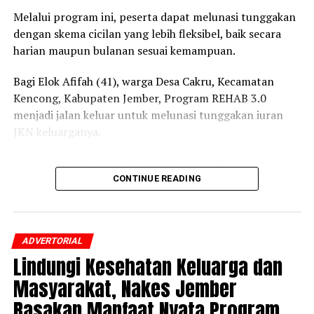
Melalui program ini, peserta dapat melunasi tunggakan
dengan skema cicilan yang lebih fleksibel, baik secara
harian maupun bulanan sesuai kemampuan.
Bagi Elok Afifah (41), warga Desa Cakru, Kecamatan
Kencong, Kabupaten Jember, Program REHAB 3.0
menjadi jalan keluar untuk melunasi tunggakan iuran
JKN keluarganya.
Peserta yang terdaftar pada segmen PBPU (Pekerja
Bukan Penerima Upah) dan BP (Bukan Pekerja)
CONTINUE READING
Pemerintah Daerah itu mengaku awalnya belum
mengetahui adanya program tersebut.
ADVERTORIAL
Setelah mendapatkan penjelasan dari petugas BPJS
Lindungi Kesehatan Keluarga dan
Kesehatan mengenai skema cicilan dan prosedur
pendaftarannya, ia pun memutuskan mengikuti
Masyarakat, Nakes Jember
Program REHAB 3.0.
Rasakan Manfaat Nyata Program