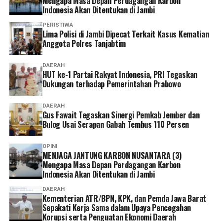
Mengapa Masa Depan Perdagangan Karbon
lebih banyak pilihan bagi peserta untuk mengurus
Indonesia Akan Ditentukan di Jambi
administrasi sesuai kebutuhan dan kondisi masing-
masing.
PERISTIWA
Lima Polisi di Jambi Dipecat Terkait Kasus Kematian
Anggota Polres Tanjabtim
Ia pun menganggap kepesertaan JKN penting dimiliki
sebagai bentuk perlindungan kesehatan bagi diri sendiri
DAERAH
dan keluarga sekaligus mendukung keberlangsungan
HUT ke-1 Partai Rakyat Indonesia, PRI Tegaskan
Program JKN.
Dukungan terhadap Pemerintahan Prabowo
“Menurut saya, layanan non tatap muka ini sangat
DAERAH
Gus Fawait Tegaskan Sinergi Pemkab Jember dan
memudahkan karena semua urusan administrasi bisa
Bulog Usai Serapan Gabah Tembus 110 Persen
diakses cukup melalui handphone. Saya berharap ke
depannya layanannya terus dikembangkan agar semakin
OPINI
mudah digunakan dan kendala teknis bisa semakin
MENJAGA JANTUNG KARBON NUSANTARA (3)
diminimalkan. Dengan begitu, peserta bisa mengurus
Mengapa Masa Depan Perdagangan Karbon
Indonesia Akan Ditentukan di Jambi
administrasi dengan lebih cepat tanpa harus datang dan
mengantre di kantor,” tuturnya. (*)
DAERAH
Kementerian ATR/BPN, KPK, dan Pemda Jawa Barat
Sepakati Kerja Sama dalam Upaya Pencegahan
Korupsi serta Penguatan Ekonomi Daerah