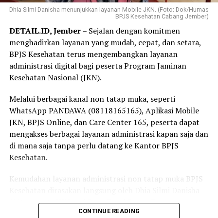
pelayanan kesehatan tanpa terkendala biaya.
Dhia Silmi Danisha menunjukkan layanan Mobile JKN. (Foto: Dok/Humas
mengurus kepesertaan JKN. Selagi ada kemudahan
BPJS Kesehatan Cabang Jember)
melalui Program REHAB 3.0, manfaatkan kesempatan
“Selama bertugas di puskesmas, saya sering menjumpai
DETAIL.ID, Jember
– Sejalan dengan komitmen
ini untuk melunasi tunggakan secara bertahap. Dengan
pasien yang dapat memperoleh pemeriksaan,
menghadirkan layanan yang mudah, cepat, dan setara,
kepesertaan JKN yang tetap aktif, kita dan keluarga bisa
pengobatan, hingga rujukan sesuai kebutuhan karena
BPJS Kesehatan terus mengembangkan layanan
merasa lebih tenang karena perlindungan kesehatan
menjadi peserta JKN. Pengalaman itu membuat saya
administrasi digital bagi peserta Program Jaminan
sudah siap digunakan kapan pun dibutuhkan,” tuturnya.
semakin yakin bahwa Program JKN memiliki manfaat
Kesehatan Nasional (JKN).
yang sangat besar, terutama dalam memastikan
masyarakat tetap dapat mengakses layanan kesehatan
Melalui berbagai kanal non tatap muka, seperti
tanpa terkendala biaya,” ujar Linda.
WhatsApp PANDAWA (08118165165), Aplikasi Mobile
JKN, BPJS Online, dan Care Center 165, peserta dapat
Selain sebagai tenaga kesehatan, Linda juga merasakan
mengakses berbagai layanan administrasi kapan saja dan
langsung manfaat Program JKN dalam kehidupan
di mana saja tanpa perlu datang ke Kantor BPJS
keluarganya.
Kesehatan.
Menurutnya, ia bersama anggota keluarganya kerap
Kemudahan layanan administrasi non tatap muka BPJS
memanfaatkan layanan JKN untuk mendapatkan
Kesehatan dirasakan langsung oleh Dhia Silmi Danisha
pemeriksaan dan pengobatan ketika mengalami keluhan
(22), peserta JKN asal Desa Tegal Besar, Kecamatan
ringan, seperti batuk dan pilek.
CONTINUE READING
Kaliwates, Kabupaten Jember.