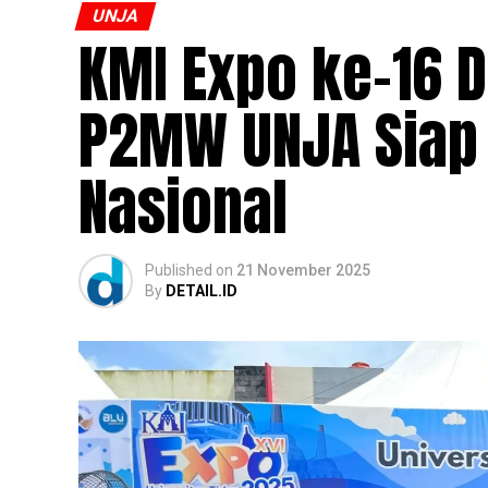
UNJA
KMI Expo ke-16 D
P2MW UNJA Siap 
Nasional
Published
on
21 November 2025
By
DETAIL.ID