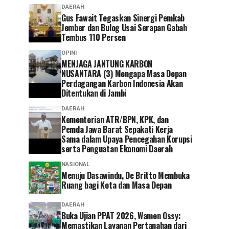
DAERAH
Gus Fawait Tegaskan Sinergi Pemkab
Jember dan Bulog Usai Serapan Gabah
Tembus 110 Persen
OPINI
MENJAGA JANTUNG KARBON
NUSANTARA (3) Mengapa Masa Depan
Perdagangan Karbon Indonesia Akan
Ditentukan di Jambi
DAERAH
Kementerian ATR/BPN, KPK, dan
Pemda Jawa Barat Sepakati Kerja
Sama dalam Upaya Pencegahan Korupsi
serta Penguatan Ekonomi Daerah
NASIONAL
Menuju Dasawindu, De Britto Membuka
Ruang bagi Kota dan Masa Depan
DAERAH
Buka Ujian PPAT 2026, Wamen Ossy:
Memastikan Layanan Pertanahan dari