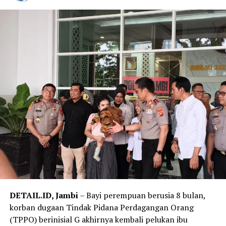
Jambi, Kombes Pol Jimmy Christian Samma, bilang
bahwa polisi telah melakukan olah tempat kejadian
perkara (TKP) untuk mengungkap penyebab kebakaran.
‎”Saat ini penyebabnya masih dalam proses penyelidikan
dan perkembangan selanjutnya akan kami sampaikan,”
ujarnya.
‎Salah seorang warga di sekitar lokasi mengatakan
sebelum api membesar ia melihat kepulan asap hitam
keluar dari salah satu bangunan asrama. Tak lama
kemudian, kobaran api dengan cepat membesar dan
merambat ke bangunan lainnya.
‎”Awalnya terlihat asap hitam, lalu muncul api besar.
Karena angin cukup kencang, api cepat menyebar ke
DETAIL.ID, Jambi
– Bayi perempuan berusia 8 bulan,
asrama lainnya,” katanya.
korban dugaan Tindak Pidana Perdagangan Orang
(TPPO) berinisial G akhirnya kembali pelukan ibu
Reporter:
Juan Ambarita