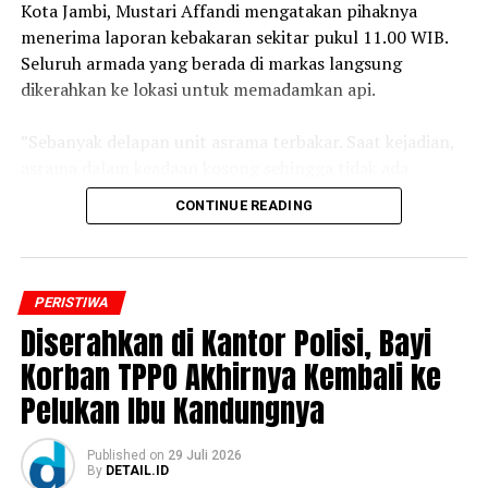
Kota Jambi, Mustari Affandi mengatakan pihaknya
‎Kejati Jambi menyatakan akan terus berkoordinasi
menerima laporan kebakaran sekitar pukul 11.00 WIB.
dengan aparat penegak hukum untuk menindaklanjuti
Seluruh armada yang berada di markas langsung
setiap laporan dan mengusut pihak-pihak yang
dikerahkan ke lokasi untuk memadamkan api.
menyalahgunakan nama baik institusi Kejaksaan dalam
melakukan tindak pidana penipuan. (*)
‎”Sebanyak delapan unit asrama terbakar. Saat kejadian,
asrama dalam keadaan kosong sehingga tidak ada
korban jiwa,” ujar Mustari.
CONTINUE READING
‎Ia menjelaskan, proses pemadaman sempat terkendala
tebalnya asap yang memenuhi lokasi. Sejumlah personel
pemadam bahkan harus menggunakan alat bantu
PERISTIWA
pernapasan (SCBA) saat melakukan pemadaman. Api
Diserahkan di Kantor Polisi, Bayi
baru berhasil dijinakkan setelah lebih dari satu jam.
Korban TPPO Akhirnya Kembali ke
Pelukan Ibu Kandungnya
‎”Untuk penyebab kebakaran masih dalam penyelidikan
pihak kepolisian,” katanya.
Published
on
29 Juli 2026
By
DETAIL.ID
‎Sementara itu, Direktur Reserse Kriminal Umum Polda