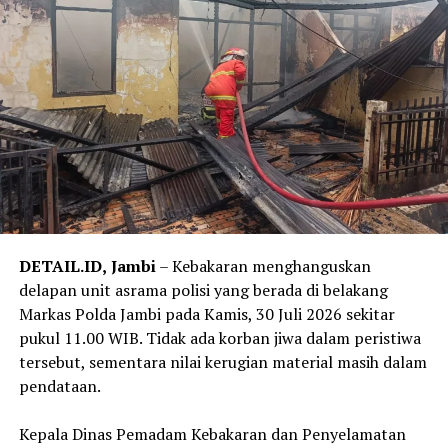
permintaan dalam bentuk apa pun. Mari bersama-sama
kita cegah agar tidak ada masyarakat yang menjadi
korban penipuan,” kata Kepala Seksi Penerangan Hukum
Kejati Jambi.
‎Kejati Jambi meminta masyarakat tidak mudah
mempercayai pesan, telepon, atau akun WhatsApp yang
mengatasnamakan pejabat Kejaksaan. Masyarakat juga
diminta tidak memberikan data pribadi, informasi
perbankan, kode OTP, maupun melakukan transfer dana
kepada pihak yang mengaku sebagai pejabat Kejaksaan.
DETAIL.ID,
Jambi
– Kebakaran menghanguskan
delapan unit asrama polisi yang berada di belakang
‎Selain itu, masyarakat diimbau selalu melakukan
Markas Polda Jambi pada Kamis, 30 Juli 2026 sekitar
konfirmasi melalui kanal resmi Kejati Jambi apabila
pukul 11.00 WIB. Tidak ada korban jiwa dalam peristiwa
menerima permintaan yang mencurigakan, serta segera
tersebut, sementara nilai kerugian material masih dalam
melaporkannya kepada aparat penegak hukum apabila
pendataan.
menemukan atau menjadi korban modus penipuan
tersebut.
‎Kepala Dinas Pemadam Kebakaran dan Penyelamatan