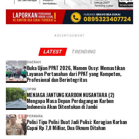
berjalan, kami juga memastikan korban memperoleh
perlindungan maksimal. Alhamdulillah, hari ini anak
dapat kembali dipertemukan dengan ibu kandungnya
dalam kondisi sehat,” ujar Kombes Pol Erlan Munaji.
ADVERTISEMENT
‎Ia menambahkan bahwa penyidik masih terus bekerja
mengumpulkan alat bukti dan mendalami seluruh
LATEST
TRENDING
keterangan saksi untuk mengungkap secara terang
peristiwa tersebut.
DAERAH
Buka Ujian PPAT 2026, Wamen Ossy: Memastikan
Layanan Pertanahan dari PPAT yang Kompeten,
‎”Kami mengajak seluruh masyarakat agar tidak
Profesional dan Berintegritas
berspekulasi terhadap perkara yang sedang ditangani.
Berikan kepercayaan kepada penyidik untuk bekerja
OPINI
MENJAGA JANTUNG KARBON NUSANTARA (2)
secara profesional. Siapa pun yang terbukti melakukan
Mengapa Masa Depan Perdagangan Karbon
tindak pidana akan diproses sesuai ketentuan hukum
Indonesia Akan Ditentukan di Jambi
yang berlaku, sementara kepentingan dan masa depan
PERKARA
korban tetap menjadi perhatian utama kami,” ujarnya.
Polisi Tipu Polisi Buat Jadi Polisi: Kerugian Korban
Capai Rp 7,8 Milliar, Dua Oknum Ditahan
Reporter:
Juan Ambarita