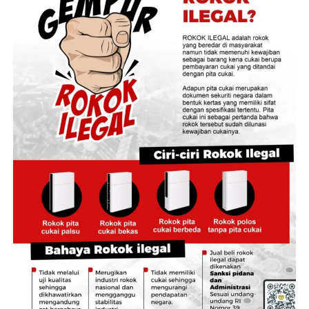
unsur pidana sesuai ketentuan hukum yang berlaku.
‎Kapolda juga tak menampik jika peristiwa ini bukan kali
pertama, namun menurutnya polri harus kedepankan
negosiasi dan penegakan hukum ultimum remedium.
‎”Yang terpenting korban dapat diselamatkan karena
seorang anak. Kami Polda Jambi akan memfasilitasi anak
G akan diserahkan kepada ibunya inisial P,” katanya.
‎Lebih lanjut, Kabid Humas Polda Jambi
‎Kombes Pol Erlan Munaji, menegaskan bahwa dalam
perkara yang melibatkan anak, keselamatan dan
kepentingan terbaik bagi korban menjadi prioritas
utama.
‎”Polda Jambi berkomitmen menangani perkara ini
secara profesional, transparan, objektif, dan akuntabel.
Di samping proses penegakan hukum yang terus