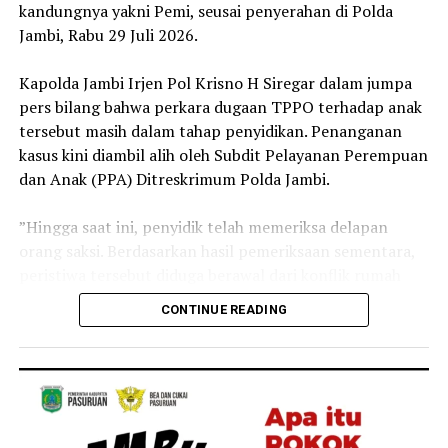
kandungnya yakni Pemi, seusai penyerahan di Polda
Jambi, Rabu 29 Juli 2026.
‎Kapolda Jambi Irjen Pol Krisno H Siregar dalam jumpa
pers bilang bahwa perkara dugaan TPPO terhadap anak
tersebut masih dalam tahap penyidikan. Penanganan
kasus kini diambil alih oleh Subdit Pelayanan Perempuan
dan Anak (PPA) Ditreskrimum Polda Jambi.
‎”Hingga saat ini, penyidik telah memeriksa delapan
orang saksi. Berdasarkan hasil pemeriksaan sementara,
peristiwa tersebut diduga berawal dari konflik rumah
tangga antara kedua orang tua korban yang kemudian
CONTINUE READING
berujung pada dugaan penyerahan anak kepada pihak
lain dengan imbalan sejumlah uang,” ujar Irjen Pol
Krisno.
‎Menurut Kapolda Jambi tersebut, kini seluruh fakta
masih terus didalami untuk memastikan terpenuhinya