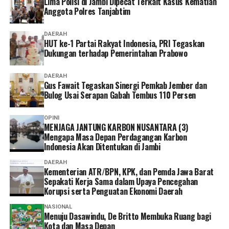
Lima Polisi di Jambi Dipecat Terkait Kasus Kematian
Anggota Polres Tanjabtim
Ia pun menganggap kepesertaan JKN penting dimiliki
sebagai bentuk perlindungan kesehatan bagi diri sendiri
DAERAH
dan keluarga sekaligus mendukung keberlangsungan
HUT ke-1 Partai Rakyat Indonesia, PRI Tegaskan
Program JKN.
Dukungan terhadap Pemerintahan Prabowo
“Menurut saya, layanan non tatap muka ini sangat
DAERAH
Gus Fawait Tegaskan Sinergi Pemkab Jember dan
memudahkan karena semua urusan administrasi bisa
Bulog Usai Serapan Gabah Tembus 110 Persen
diakses cukup melalui handphone. Saya berharap ke
depannya layanannya terus dikembangkan agar semakin
OPINI
mudah digunakan dan kendala teknis bisa semakin
MENJAGA JANTUNG KARBON NUSANTARA (3)
diminimalkan. Dengan begitu, peserta bisa mengurus
Mengapa Masa Depan Perdagangan Karbon
Indonesia Akan Ditentukan di Jambi
administrasi dengan lebih cepat tanpa harus datang dan
mengantre di kantor,” tuturnya. (*)
DAERAH
Kementerian ATR/BPN, KPK, dan Pemda Jawa Barat
Sepakati Kerja Sama dalam Upaya Pencegahan
Korupsi serta Penguatan Ekonomi Daerah
NASIONAL
Menuju Dasawindu, De Britto Membuka Ruang bagi
Kota dan Masa Depan