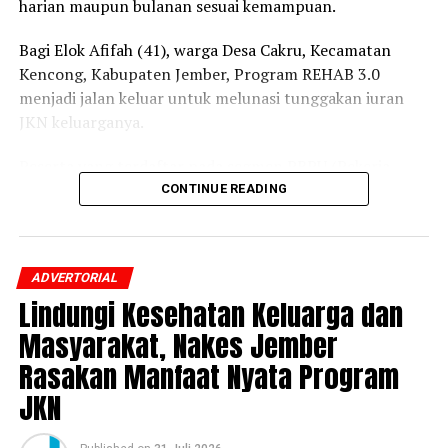
harian maupun bulanan sesuai kemampuan.
Bagi Elok Afifah (41), warga Desa Cakru, Kecamatan
Kencong, Kabupaten Jember, Program REHAB 3.0
menjadi jalan keluar untuk melunasi tunggakan iuran
JKN keluarganya.
Peserta yang terdaftar pada segmen PBPU (Pekerja
Bukan Penerima Upah) dan BP (Bukan Pekerja)
CONTINUE READING
Pemerintah Daerah itu mengaku awalnya belum
mengetahui adanya program tersebut.
ADVERTORIAL
Setelah mendapatkan penjelasan dari petugas BPJS
Lindungi Kesehatan Keluarga dan
Kesehatan mengenai skema cicilan dan prosedur
pendaftarannya, ia pun memutuskan mengikuti
Masyarakat, Nakes Jember
Program REHAB 3.0.
Rasakan Manfaat Nyata Program
JKN
“Saya merasa sangat terbantu dengan adanya Program
REHAB 3.0. Sekarang peserta bisa memilih cicilan harian
atau bulanan sesuai kemampuan. Bagi saya, pilihan