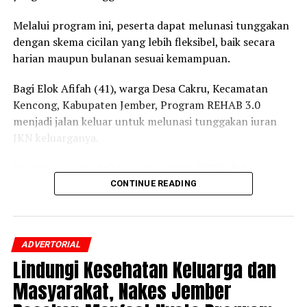
Melalui program ini, peserta dapat melunasi tunggakan
dengan skema cicilan yang lebih fleksibel, baik secara
harian maupun bulanan sesuai kemampuan.
Bagi Elok Afifah (41), warga Desa Cakru, Kecamatan
Kencong, Kabupaten Jember, Program REHAB 3.0
menjadi jalan keluar untuk melunasi tunggakan iuran
JKN keluarganya.
Peserta yang terdaftar pada segmen PBPU (Pekerja
Bukan Penerima Upah) dan BP (Bukan Pekerja)
CONTINUE READING
Pemerintah Daerah itu mengaku awalnya belum
mengetahui adanya program tersebut.
ADVERTORIAL
Setelah mendapatkan penjelasan dari petugas BPJS
Lindungi Kesehatan Keluarga dan
Kesehatan mengenai skema cicilan dan prosedur
pendaftarannya, ia pun memutuskan mengikuti
Masyarakat, Nakes Jember
Program REHAB 3.0.