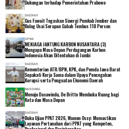
Dukungan terhadap Pemerintahan Prabowo
lebih banyak pilihan bagi peserta untuk mengurus
administrasi sesuai kebutuhan dan kondisi masing-
DAERAH
masing.
Gus Fawait Tegaskan Sinergi Pemkab Jember dan
Bulog Usai Serapan Gabah Tembus 110 Persen
Ia pun menganggap kepesertaan JKN penting dimiliki
sebagai bentuk perlindungan kesehatan bagi diri sendiri
OPINI
MENJAGA JANTUNG KARBON NUSANTARA (3)
dan keluarga sekaligus mendukung keberlangsungan
Mengapa Masa Depan Perdagangan Karbon
Program JKN.
Indonesia Akan Ditentukan di Jambi
“Menurut saya, layanan non tatap muka ini sangat
DAERAH
Kementerian ATR/BPN, KPK, dan Pemda Jawa Barat
memudahkan karena semua urusan administrasi bisa
Sepakati Kerja Sama dalam Upaya Pencegahan
diakses cukup melalui handphone. Saya berharap ke
Korupsi serta Penguatan Ekonomi Daerah
depannya layanannya terus dikembangkan agar semakin
NASIONAL
mudah digunakan dan kendala teknis bisa semakin
Menuju Dasawindu, De Britto Membuka Ruang bagi
diminimalkan. Dengan begitu, peserta bisa mengurus
Kota dan Masa Depan
administrasi dengan lebih cepat tanpa harus datang dan
mengantre di kantor,” tuturnya. (*)
DAERAH
Buka Ujian PPAT 2026, Wamen Ossy: Memastikan
Layanan Pertanahan dari PPAT yang Kompeten,
Profesional dan Berintegritas