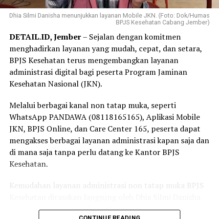
“Menurut saya, jangan menunggu sampai sakit baru
pelayanan kesehatan tanpa terkendala biaya.
Dhia Silmi Danisha menunjukkan layanan Mobile JKN. (Foto: Dok/Humas
mengurus kepesertaan JKN. Selagi ada kemudahan
BPJS Kesehatan Cabang Jember)
melalui Program REHAB 3.0, manfaatkan kesempatan
“Selama bertugas di puskesmas, saya sering menjumpai
DETAIL.ID, Jember
– Sejalan dengan komitmen
ini untuk melunasi tunggakan secara bertahap. Dengan
pasien yang dapat memperoleh pemeriksaan,
menghadirkan layanan yang mudah, cepat, dan setara,
kepesertaan JKN yang tetap aktif, kita dan keluarga bisa
pengobatan, hingga rujukan sesuai kebutuhan karena
BPJS Kesehatan terus mengembangkan layanan
merasa lebih tenang karena perlindungan kesehatan
menjadi peserta JKN. Pengalaman itu membuat saya
administrasi digital bagi peserta Program Jaminan
sudah siap digunakan kapan pun dibutuhkan,” tuturnya.
semakin yakin bahwa Program JKN memiliki manfaat
Kesehatan Nasional (JKN).
yang sangat besar, terutama dalam memastikan
masyarakat tetap dapat mengakses layanan kesehatan
Melalui berbagai kanal non tatap muka, seperti
tanpa terkendala biaya,” ujar Linda.
WhatsApp PANDAWA (08118165165), Aplikasi Mobile
JKN, BPJS Online, dan Care Center 165, peserta dapat
Selain sebagai tenaga kesehatan, Linda juga merasakan
mengakses berbagai layanan administrasi kapan saja dan
langsung manfaat Program JKN dalam kehidupan
di mana saja tanpa perlu datang ke Kantor BPJS
keluarganya.
Kesehatan.
Menurutnya, ia bersama anggota keluarganya kerap
Kemudahan layanan administrasi non tatap muka BPJS
memanfaatkan layanan JKN untuk mendapatkan
Kesehatan dirasakan langsung oleh Dhia Silmi Danisha
pemeriksaan dan pengobatan ketika mengalami keluhan
(22), peserta JKN asal Desa Tegal Besar, Kecamatan
ringan, seperti batuk dan pilek.
CONTINUE READING