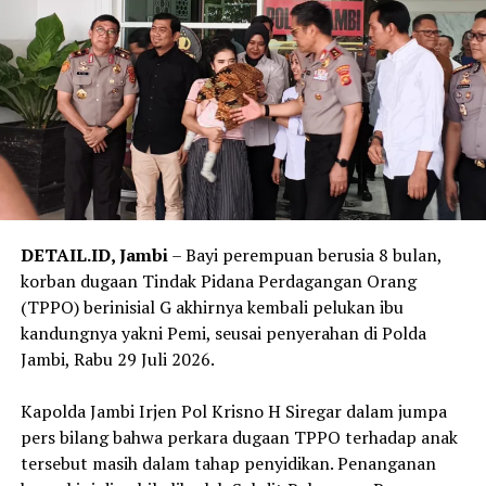
ujarnya.
‎Salah seorang warga di sekitar lokasi mengatakan
sebelum api membesar ia melihat kepulan asap hitam
keluar dari salah satu bangunan asrama. Tak lama
kemudian, kobaran api dengan cepat membesar dan
merambat ke bangunan lainnya.
‎”Awalnya terlihat asap hitam, lalu muncul api besar.
Karena angin cukup kencang, api cepat menyebar ke
DETAIL.ID, Jambi
– Bayi perempuan berusia 8 bulan,
asrama lainnya,” katanya.
korban dugaan Tindak Pidana Perdagangan Orang
(TPPO) berinisial G akhirnya kembali pelukan ibu
Reporter:
Juan Ambarita
kandungnya yakni Pemi, seusai penyerahan di Polda
Jambi, Rabu 29 Juli 2026.
‎Kapolda Jambi Irjen Pol Krisno H Siregar dalam jumpa
pers bilang bahwa perkara dugaan TPPO terhadap anak
tersebut masih dalam tahap penyidikan. Penanganan