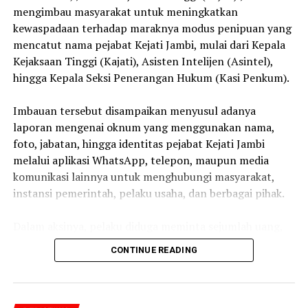
mengimbau masyarakat untuk meningkatkan
kewaspadaan terhadap maraknya modus penipuan yang
mencatut nama pejabat Kejati Jambi, mulai dari Kepala
Kejaksaan Tinggi (Kajati), Asisten Intelijen (Asintel),
hingga Kepala Seksi Penerangan Hukum (Kasi Penkum).
‎Imbauan tersebut disampaikan menyusul adanya
laporan mengenai oknum yang menggunakan nama,
foto, jabatan, hingga identitas pejabat Kejati Jambi
melalui aplikasi WhatsApp, telepon, maupun media
komunikasi lainnya untuk menghubungi masyarakat,
instansi pemerintah, pelaku usaha, dan berbagai pihak.
‎Dalam aksinya, pelaku diduga meminta sejumlah uang,
bantuan, transfer dana, maupun kepentingan pribadi
CONTINUE READING
lainnya dengan mengatasnamakan pejabat Kejaksaan.
‎Kejati Jambi menegaskan bahwa tindakan tersebut