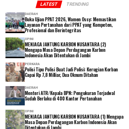
LATEST
TRENDING
keterangan saksi untuk mengungkap secara terang
peristiwa tersebut.
DAERAH
Buka Ujian PPAT 2026, Wamen Ossy: Memastikan
Layanan Pertanahan dari PPAT yang Kompeten,
‎”Kami mengajak seluruh masyarakat agar tidak
Profesional dan Berintegritas
berspekulasi terhadap perkara yang sedang ditangani.
Berikan kepercayaan kepada penyidik untuk bekerja
OPINI
MENJAGA JANTUNG KARBON NUSANTARA (2)
secara profesional. Siapa pun yang terbukti melakukan
Mengapa Masa Depan Perdagangan Karbon
tindak pidana akan diproses sesuai ketentuan hukum
Indonesia Akan Ditentukan di Jambi
yang berlaku, sementara kepentingan dan masa depan
PERKARA
korban tetap menjadi perhatian utama kami,” ujarnya.
Polisi Tipu Polisi Buat Jadi Polisi: Kerugian Korban
Capai Rp 7,8 Milliar, Dua Oknum Ditahan
Reporter:
Juan Ambarita
DAERAH
Menteri ATR/Kepala BPN: Pengukuran Terjadwal
Sudah Berlaku di 400 Kantor Pertanahan
OPINI
MENJAGA JANTUNG KARBON NUSANTARA (1) Mengapa
Masa Depan Perdagangan Karbon Indonesia Akan
Ditentukan di Jambi