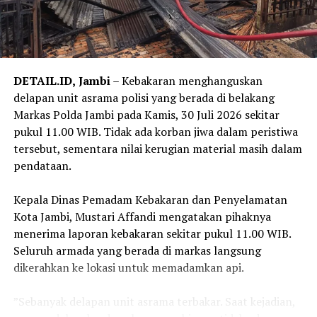
mempercayai pesan, telepon, atau akun WhatsApp yang
mengatasnamakan pejabat Kejaksaan. Masyarakat juga
diminta tidak memberikan data pribadi, informasi
perbankan, kode OTP, maupun melakukan transfer dana
kepada pihak yang mengaku sebagai pejabat Kejaksaan.
DETAIL.ID,
Jambi
– Kebakaran menghanguskan
delapan unit asrama polisi yang berada di belakang
‎Selain itu, masyarakat diimbau selalu melakukan
Markas Polda Jambi pada Kamis, 30 Juli 2026 sekitar
konfirmasi melalui kanal resmi Kejati Jambi apabila
pukul 11.00 WIB. Tidak ada korban jiwa dalam peristiwa
menerima permintaan yang mencurigakan, serta segera
tersebut, sementara nilai kerugian material masih dalam
melaporkannya kepada aparat penegak hukum apabila
pendataan.
menemukan atau menjadi korban modus penipuan
tersebut.
‎Kepala Dinas Pemadam Kebakaran dan Penyelamatan
Kota Jambi, Mustari Affandi mengatakan pihaknya
‎Kejati Jambi menyatakan akan terus berkoordinasi
menerima laporan kebakaran sekitar pukul 11.00 WIB.
dengan aparat penegak hukum untuk menindaklanjuti
Seluruh armada yang berada di markas langsung
setiap laporan dan mengusut pihak-pihak yang
dikerahkan ke lokasi untuk memadamkan api.
menyalahgunakan nama baik institusi Kejaksaan dalam
melakukan tindak pidana penipuan. (*)
‎”Sebanyak delapan unit asrama terbakar. Saat kejadian,