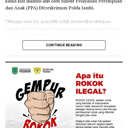
kasus kini diambil alih oleh Subdit Pelayanan Perempuan
dan Anak (PPA) Ditreskrimum Polda Jambi.
‎”Hingga saat ini, penyidik telah memeriksa delapan
orang saksi. Berdasarkan hasil pemeriksaan sementara,
peristiwa tersebut diduga berawal dari konflik rumah
tangga antara kedua orang tua korban yang kemudian
CONTINUE READING
berujung pada dugaan penyerahan anak kepada pihak
lain dengan imbalan sejumlah uang,” ujar Irjen Pol
Krisno.
‎Menurut Kapolda Jambi tersebut, kini seluruh fakta
masih terus didalami untuk memastikan terpenuhinya
unsur pidana sesuai ketentuan hukum yang berlaku.
‎Kapolda juga tak menampik jika peristiwa ini bukan kali
pertama, namun menurutnya polri harus kedepankan
negosiasi dan penegakan hukum ultimum remedium.
‎”Yang terpenting korban dapat diselamatkan karena