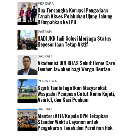
PERKARA
Dua Tersangka Korupsi Pengadaan
Tanah Akses Pelabuhan Ujung Jabung
Dilimpahkan ke JPU
DAERAH
NADI JKN Jadi Solusi Menjaga Status
Kepesertaan Tetap Aktif
DAERAH
Akademisi UIN KHAS Sebut Home Care
Jember Jawaban bagi Warga Rentan
PERISTIWA
‎Kejati Jambi Ingatkan Masyarakat
Waspadai Penipuan Catut Nama Kajati,
Asintel, dan Kasi Penkum
DAERAH
Menteri ATR/Kepala BPN Tetapkan
Standar Waktu Layanan untuk
Pengukuran Tanah dan Peralihan Hak