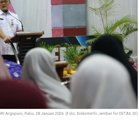
PGRI Argopuro, Rabu, 28 Januari 2026. (Foto: Diskominfo Jember for DETAIL.ID)