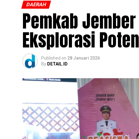
DAERAH
Pemkab Jember 
Eksplorasi Pote
Published
on
28 Januari 2026
By
DETAIL.ID