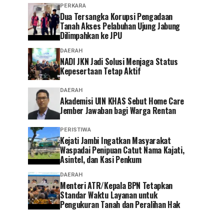
PERKARA
Dua Tersangka Korupsi Pengadaan
Tanah Akses Pelabuhan Ujung Jabung
Dilimpahkan ke JPU
DAERAH
NADI JKN Jadi Solusi Menjaga Status
Kepesertaan Tetap Aktif
DAERAH
Akademisi UIN KHAS Sebut Home Care
Jember Jawaban bagi Warga Rentan
PERISTIWA
‎Kejati Jambi Ingatkan Masyarakat
Waspadai Penipuan Catut Nama Kajati,
Asintel, dan Kasi Penkum
DAERAH
Menteri ATR/Kepala BPN Tetapkan
Standar Waktu Layanan untuk
Pengukuran Tanah dan Peralihan Hak