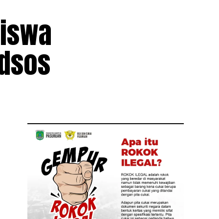
siswa
edsos