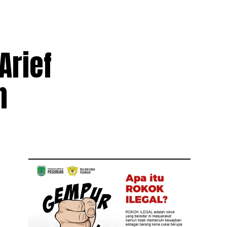
Arief
n