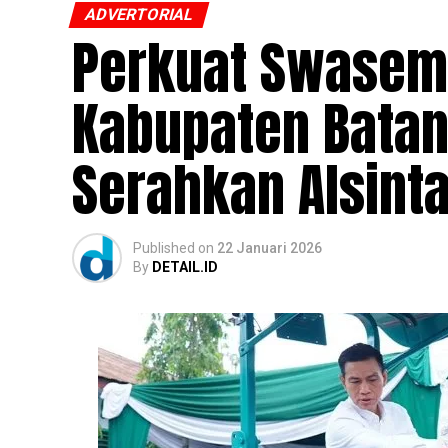
ADVERTORIAL
Perkuat Swasem
Kabupaten Batang
Serahkan Alsint
Published
on
22 Januari 2026
By
DETAIL.ID