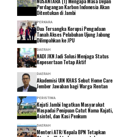
NUSANTARA (1) Mengapa Masa Depan
Perdagangan Karbon Indonesia Akan
Ditentukan di Jambi
PERKARA
Dua Tersangka Korupsi Pengadaan
Tanah Akses Pelabuhan Ujung Jabung
Dilimpahkan ke JPU
DAERAH
NADI JKN Jadi Solusi Menjaga Status
Kepesertaan Tetap Aktif
DAERAH
Akademisi UIN KHAS Sebut Home Care
Jember Jawaban bagi Warga Rentan
PERISTIWA
‎Kejati Jambi Ingatkan Masyarakat
Waspadai Penipuan Catut Nama Kajati,
Asintel, dan Kasi Penkum
DAERAH
Menteri ATR/Kepala BPN Tetapkan