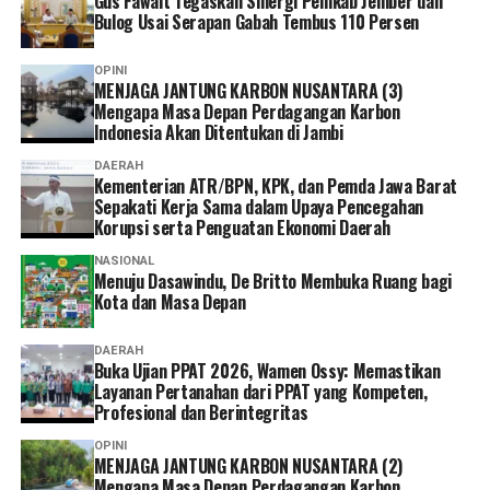
Gus Fawait Tegaskan Sinergi Pemkab Jember dan
yang baik akan mendukung perlindungan lahan
Bulog Usai Serapan Gabah Tembus 110 Persen
pertanian, penyelamatan aset, serta menciptakan tertib
administrasi yang berdampak bagi pembangunan
OPINI
daerah.
MENJAGA JANTUNG KARBON NUSANTARA (3)
Mengapa Masa Depan Perdagangan Karbon
Indonesia Akan Ditentukan di Jambi
“Mudah-mudahan pertemuan ini melahirkan tertib
administrasi seluruh aset pemerintah bisa
DAERAH
Kementerian ATR/BPN, KPK, dan Pemda Jawa Barat
tersertipikatkan, aset warga bisa tersertipikatkan, NOP
Sepakati Kerja Sama dalam Upaya Pencegahan
disusun berdasarkan asas kepatutan dan kelayakan, dan
Korupsi serta Penguatan Ekonomi Daerah
ada perlindungan pada areal pertanian, areal
NASIONAL
perhutanan, perkebunan, mata air, serta seluruh areal
Menuju Dasawindu, De Britto Membuka Ruang bagi
publik yang memang diperuntukkan untuk publik,”
Kota dan Masa Depan
katanya.
DAERAH
Ke depan, Pemerintah Provinsi Jawa Barat berkomitmen
Buka Ujian PPAT 2026, Wamen Ossy: Memastikan
Layanan Pertanahan dari PPAT yang Kompeten,
untuk mempercepat sertipikasi aset daerah yang belum
Profesional dan Berintegritas
memiliki kepastian hukum. “Provinsi Jawa Barat masih
memiliki sekitar 3.200 bidang tanah yang belum
OPINI
MENJAGA JANTUNG KARBON NUSANTARA (2)
bersertipikat. Tahun 2027 harus sudah selesai, termasuk
Mengapa Masa Depan Perdagangan Karbon