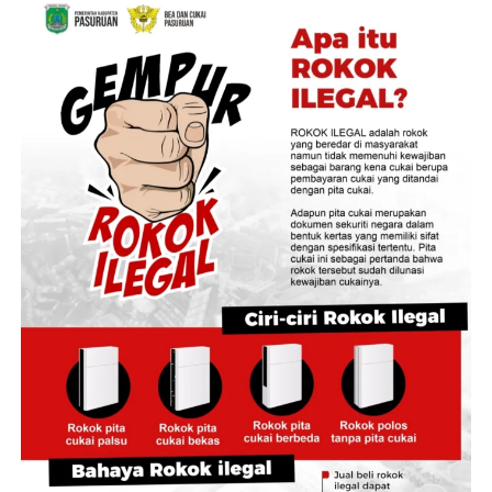
tata kelola yang transparan dan akuntabel,” ujar Staf
Ahli Bidang Pengembangan Kawasan, Dony Erwan
Brilianto.
Dony Erwan Brilianto menjelaskan, rencana aksi dalam
kerja sama tersebut diharapkan mampu meningkatkan
kualitas pelayanan publik, memperkuat pendapatan
daerah, memberikan kepastian hukum atas aset,
sekaligus menutup celah penyimpangan dalam tata
kelola pertanahan dan tata ruang.
Ia menjelaskan, terdapat sembilan paket program kerja
sama yang dapat dipilih dan disesuaikan dengan
kebutuhan masing-masing daerah, yaitu Integrasi
Nomor Induk Bidang (NIB) dan Nomor Objek Pajak
(NOP); Integrasi Layanan Pertanahan dengan Mal
Pelayanan Publik; Percepatan Pendaftaran Tanah;
Percepatan Rencana Detail Tata Ruang (RDTR)
Terintegrasi dalam Online Single Submission (OSS);