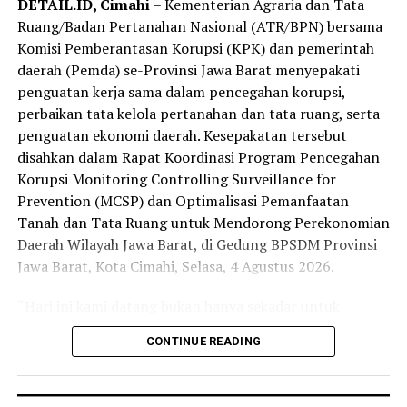
DETAIL.ID, Cimahi
– Kementerian Agraria dan Tata
“Kami berkomitmen terus memperkuat koordinasi
Ruang/Badan Pertanahan Nasional (ATR/BPN) bersama
bersama Bulog untuk mendukung ketahanan pangan
Komisi Pemberantasan Korupsi (KPK) dan pemerintah
dan meningkatkan kesejahteraan petani,” tutur Gus
daerah (Pemda) se-Provinsi Jawa Barat menyepakati
Fawait.
penguatan kerja sama dalam pencegahan korupsi,
perbaikan tata kelola pertanahan dan tata ruang, serta
penguatan ekonomi daerah. Kesepakatan tersebut
disahkan dalam Rapat Koordinasi Program Pencegahan
Korupsi Monitoring Controlling Surveillance for
Prevention (MCSP) dan Optimalisasi Pemanfaatan
Tanah dan Tata Ruang untuk Mendorong Perekonomian
Daerah Wilayah Jawa Barat, di Gedung BPSDM Provinsi
Jawa Barat, Kota Cimahi, Selasa, 4 Agustus 2026.
“Hari ini kami datang bukan hanya sekadar untuk
penandatanganan, tapi kami ingin menyatukan
CONTINUE READING
komitmen, data, sistem, sumber daya, dan kewenangan
agar layanan pertanahan dan tata ruang menghasilkan
manfaat ekonomi yang nyata sekaligus memperkuat