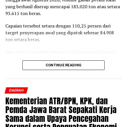
yang berhasil diserap mencapai 183.020 ton atau setara
93.615 ton beras.
Capaian tersebut setara dengan 110,25 persen dari
target penyerapan awal yang dipatok sebesar 84.908
ton setara beras.
Data kinerja pasokan pangan ini dipaparkan langsung
oleh Direktur Pengadaan Perum Bulog RI Prihasto
Setyanto saat beraudiensi dengan Bupati Jember
CONTINUE READING
Muhammad Fawait di Jember, Rabu, 5 Agustus 2026.
Pertemuan tersebut membahas langkah strategis
DAERAH
penstabilan harga di tingkat produsen, pengelolaan
Kementerian ATR/BPN, KPK, dan
cadangan beras, hingga skema perlindungan
pendapatan petani lokal.
Pemda Jawa Barat Sepakati Kerja
Sama dalam Upaya Pencegahan
Direktur Pengadaan Bulog RI, Prihasto Setyanto,
menyampaikan bahwa tingginya angka penyerapan