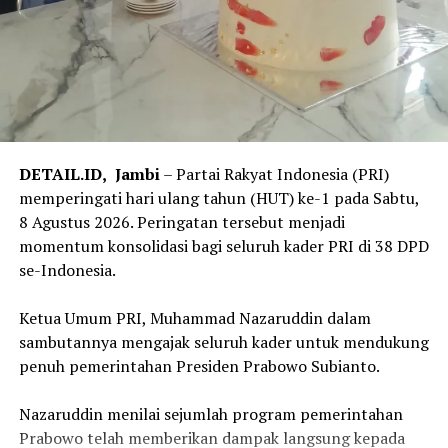
yang berhubungan langsung dengan peran Pemda, yaitu
layanan Peralihan Hak. Menurutnya, salah satu kendala
yang menghambat proses Peralihan Hak atau balik nama
adalah lamanya proses verifikasi Bea Perolehan Hak atas
Tanah dan Bangunan (BPHTB).
Oleh karena itu, Menteri ATR/Kepala BPN mengajak
para kepala daerah untuk memperkuat kerja sama
DETAIL.ID,
Jambi
– Partai Rakyat Indonesia (PRI)
melalui integrasi data antara Nomor Identifikasi Bidang
memperingati hari ulang tahun (HUT) ke-1 pada Sabtu,
(NIB) atau Nomor Induk Bidang Tanah dengan Nomor
8 Agustus 2026. Peringatan tersebut menjadi
Objek Pajak (NOP). Integrasi tersebut diharapkan
momentum konsolidasi bagi seluruh kader PRI di 38 DPD
mampu menyinkronkan data pertanahan dan
se-Indonesia.
perpajakan, baik dari sisi luasan maupun bentuk bidang
tanah sehingga penetapan BPHTB menjadi lebih akurat.
‎Ketua Umum PRI, Muhammad Nazaruddin dalam
sambutannya mengajak seluruh kader untuk mendukung
“Peralihan Hak itu saat jual beli tanah kan perlu balik
penuh pemerintahan Presiden Prabowo Subianto.
nama, saat ini juga lama. Alasannya macam-macam,
salah satunya verifikasi BPHTB-nya lama. Karena itu,
‎Nazaruddin menilai sejumlah program pemerintahan
saya butuh NOP sama dengan NIB sinkron dan cepat,
Prabowo telah memberikan dampak langsung kepada