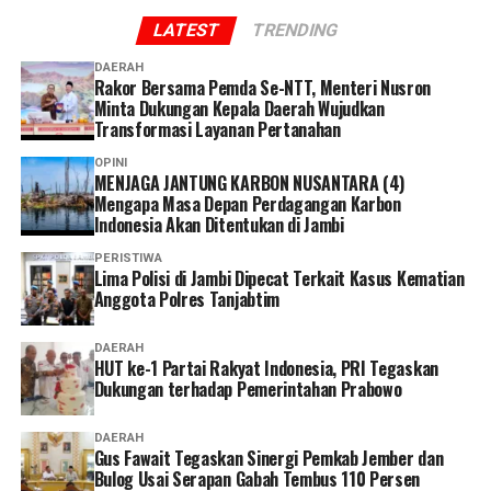
Fawait.
LATEST
TRENDING
DAERAH
Rakor Bersama Pemda Se-NTT, Menteri Nusron
Minta Dukungan Kepala Daerah Wujudkan
Transformasi Layanan Pertanahan
OPINI
MENJAGA JANTUNG KARBON NUSANTARA (4)
Mengapa Masa Depan Perdagangan Karbon
Indonesia Akan Ditentukan di Jambi
PERISTIWA
Lima Polisi di Jambi Dipecat Terkait Kasus Kematian
Anggota Polres Tanjabtim
DAERAH
HUT ke-1 Partai Rakyat Indonesia, PRI Tegaskan
Dukungan terhadap Pemerintahan Prabowo
DAERAH
Gus Fawait Tegaskan Sinergi Pemkab Jember dan
Bulog Usai Serapan Gabah Tembus 110 Persen