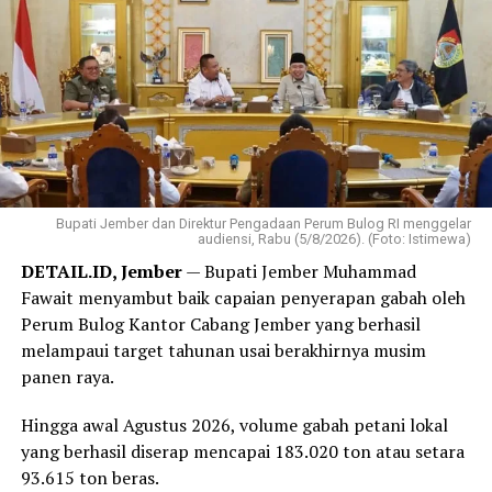
‎Ketua DPD PRI Provinsi Jambi, Robert Samosir turut
Nusron, Direktur Jenderal Tata Ruang, Suyus
mengajak seluruh kader di Jambi untuk menjaga
Windayana; Kepala Biro Hubungan Masyarakat dan
solidaritas dan menjalankan visi partai.
Protokol, Achmad; Direktur Survei dan Pemetaan
Tematik, Agus Apriawan; dan Tenaga Ahli Bidang
‎”Terima kasih kepada seluruh rekan-rekan. Ini HUT
Komunikasi Publik, Rahmat Sahid.
pertama kita. Mari jaga solidaritas demi mewujudkan visi
besar Partai Rakyat Indonesia,” kata Robert.
Bupati Jember dan Direktur Pengadaan Perum Bulog RI menggelar
‎Selain perayaan HUT, kegiatan yang dipusatkan di
audiensi, Rabu (5/8/2026). (Foto: Istimewa)
Bandar Lampung juga diisi dengan sejumlah agenda
DETAIL.ID, Jember
— Bupati Jember Muhammad
bakti sosial, di antaranya donor darah hingga
Fawait menyambut baik capaian penyerapan gabah oleh
peluncuran ambulans yang diperuntukkan bagi 38 DPD
Perum Bulog Kantor Cabang Jember yang berhasil
PRI di seluruh Indonesia.
melampaui target tahunan usai berakhirnya musim
panen raya.
Reporter:
Juan Ambarita
Hingga awal Agustus 2026, volume gabah petani lokal
yang berhasil diserap mencapai 183.020 ton atau setara
93.615 ton beras.