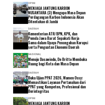
OPINI
MENJAGA JANTUNG KARBON
NUSANTARA (3) Mengapa Masa Depan
Perdagangan Karbon Indonesia Akan
Ditentukan di Jambi
DAERAH
Kementerian ATR/BPN, KPK, dan
Pemda Jawa Barat Sepakati Kerja
Sama dalam Upaya Pencegahan Korupsi
serta Penguatan Ekonomi Daerah
NASIONAL
Menuju Dasawindu, De Britto Membuka
Ruang bagi Kota dan Masa Depan
DAERAH
Buka Ujian PPAT 2026, Wamen Ossy:
Memastikan Layanan Pertanahan dari
PPAT yang Kompeten, Profesional dan
Berintegritas
OPINI
MENJAGA JANTUNG KARBON