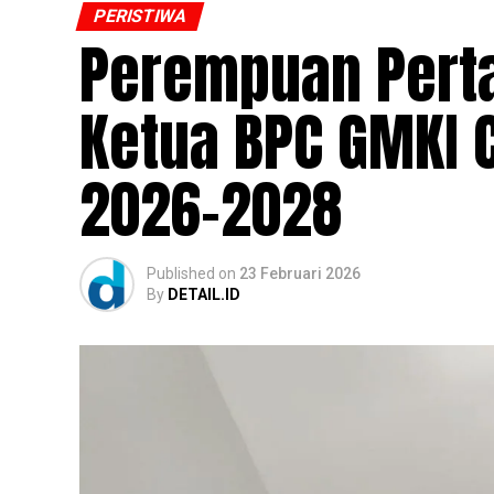
PERISTIWA
Perempuan Perta
Ketua BPC GMKI 
2026-2028
Published
on
23 Februari 2026
By
DETAIL.ID