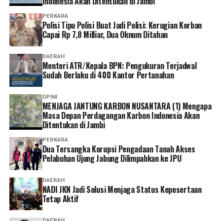
Indonesia Akan Ditentukan di Jambi
administrasi sesuai kebutuhan dan kondisi masing-
masing.
PERKARA
Polisi Tipu Polisi Buat Jadi Polisi: Kerugian Korban
Capai Rp 7,8 Milliar, Dua Oknum Ditahan
Ia pun menganggap kepesertaan JKN penting dimiliki
sebagai bentuk perlindungan kesehatan bagi diri sendiri
DAERAH
dan keluarga sekaligus mendukung keberlangsungan
Menteri ATR/Kepala BPN: Pengukuran Terjadwal
Program JKN.
Sudah Berlaku di 400 Kantor Pertanahan
“Menurut saya, layanan non tatap muka ini sangat
OPINI
MENJAGA JANTUNG KARBON NUSANTARA (1) Mengapa
memudahkan karena semua urusan administrasi bisa
Masa Depan Perdagangan Karbon Indonesia Akan
diakses cukup melalui handphone. Saya berharap ke
Ditentukan di Jambi
depannya layanannya terus dikembangkan agar semakin
PERKARA
mudah digunakan dan kendala teknis bisa semakin
Dua Tersangka Korupsi Pengadaan Tanah Akses
diminimalkan. Dengan begitu, peserta bisa mengurus
Pelabuhan Ujung Jabung Dilimpahkan ke JPU
administrasi dengan lebih cepat tanpa harus datang dan
mengantre di kantor,” tuturnya. (*)
DAERAH
NADI JKN Jadi Solusi Menjaga Status Kepesertaan
Tetap Aktif
DAERAH