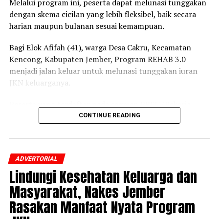
Melalui program ini, peserta dapat melunasi tunggakan
dengan skema cicilan yang lebih fleksibel, baik secara
harian maupun bulanan sesuai kemampuan.
Bagi Elok Afifah (41), warga Desa Cakru, Kecamatan
Kencong, Kabupaten Jember, Program REHAB 3.0
menjadi jalan keluar untuk melunasi tunggakan iuran
JKN keluarganya.
Peserta yang terdaftar pada segmen PBPU (Pekerja
Bukan Penerima Upah) dan BP (Bukan Pekerja)
CONTINUE READING
Pemerintah Daerah itu mengaku awalnya belum
mengetahui adanya program tersebut.
ADVERTORIAL
Setelah mendapatkan penjelasan dari petugas BPJS
Lindungi Kesehatan Keluarga dan
Kesehatan mengenai skema cicilan dan prosedur
pendaftarannya, ia pun memutuskan mengikuti
Masyarakat, Nakes Jember
Program REHAB 3.0.
Rasakan Manfaat Nyata Program
“Saya merasa sangat terbantu dengan adanya Program