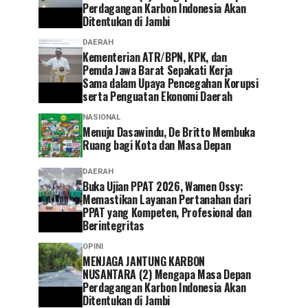
Perdagangan Karbon Indonesia Akan
Ditentukan di Jambi
DAERAH
Kementerian ATR/BPN, KPK, dan
Pemda Jawa Barat Sepakati Kerja
Sama dalam Upaya Pencegahan Korupsi
serta Penguatan Ekonomi Daerah
NASIONAL
Menuju Dasawindu, De Britto Membuka
Ruang bagi Kota dan Masa Depan
DAERAH
Buka Ujian PPAT 2026, Wamen Ossy:
Memastikan Layanan Pertanahan dari
PPAT yang Kompeten, Profesional dan
Berintegritas
OPINI
MENJAGA JANTUNG KARBON
NUSANTARA (2) Mengapa Masa Depan
Perdagangan Karbon Indonesia Akan
Ditentukan di Jambi