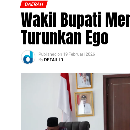
DAERAH
Wakil Bupati Me
Turunkan Ego
Published
on
19 Februari 2026
By
DETAIL.ID