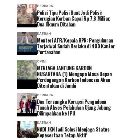
PERKARA
Polisi Tipu Polisi Buat Jadi Polisi:
Kerugian Korban Capai Rp 7,8 Milliar,
Dua Oknum Ditahan
DAERAH
Menteri ATR/Kepala BPN: Pengukuran
Terjadwal Sudah Berlaku di 400 Kantor
Pertanahan
OPINI
MENJAGA JANTUNG KARBON
NUSANTARA (1) Mengapa Masa Depan
Perdagangan Karbon Indonesia Akan
Ditentukan di Jambi
PERKARA
Dua Tersangka Korupsi Pengadaan
Tanah Akses Pelabuhan Ujung Jabung
Dilimpahkan ke JPU
DAERAH
NADI JKN Jadi Solusi Menjaga Status
Kepesertaan Tetap Aktif