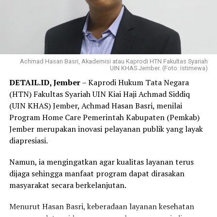
Harapannya, semakin banyak peserta yang dapat
menjaga status kepesertaan tetap aktif dan
memperoleh perlindungan kesehatan secara
berkelanjutan.
Achmad Hasan Basri, Akademisi atau Kaprodi HTN Fakultas Syariah
UIN KHAS Jember. (Foto: Istimewa)
Melalui Program NADI JKN, peserta dapat menyisihkan
DETAIL.ID, Jember
– Kaprodi Hukum Tata Negara
dana secara bertahap sesuai kemampuan melalui mitra
(HTN) Fakultas Syariah UIN Kiai Haji Achmad Siddiq
yang telah bekerja sama dengan BPJS Kesehatan.
(UIN KHAS) Jember, Achmad Hasan Basri, menilai
Program Home Care Pemerintah Kabupaten (Pemkab)
Program ini dikembangkan dalam dua skema layanan,
Jember merupakan inovasi pelayanan publik yang layak
yaitu digital-kolektif dan konvensional-perorangan,
diapresiasi.
sehingga dapat menjangkau berbagai kelompok
masyarakat dengan karakteristik yang berbeda.
Namun, ia mengingatkan agar kualitas layanan terus
dijaga sehingga manfaat program dapat dirasakan
Pada skema digital-kolektif, peserta mendaftar melalui
masyarakat secara berkelanjutan.
platform mitra seperti aplikasi digital dan ekosistem
komunitas yang telah bekerja sama dengan BPJS
Menurut Hasan Basri, keberadaan layanan kesehatan
Kesehatan.