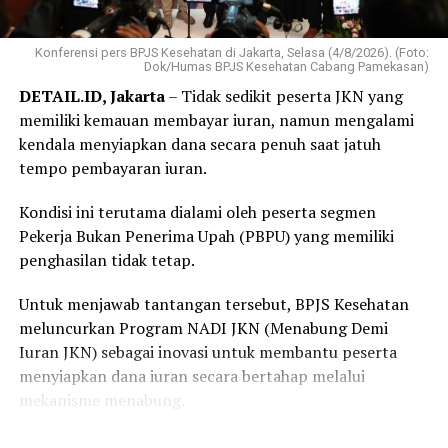
sedangkan setelah dikerjakan target penyelesaiannya
lima hari. Yang belum memenuhi target akan kami
dorong dengan penambahan petugas agar pelayanan
Konferensi pers BPJS Kesehatan di Jakarta, Selasa (4/8/2026). (Foto:
Dok/Humas BPJS Kesehatan Cabang Pamekasan)
semakin baik,” kata Menteri Nusron.
DETAIL.ID, Jakarta
– Tidak sedikit peserta JKN yang
memiliki kemauan membayar iuran, namun mengalami
Menteri Nusron menegaskan, transformasi layanan ini
kendala menyiapkan dana secara penuh saat jatuh
bertujuan memberikan kepastian kepada masyarakat
tempo pembayaran iuran.
dalam memperoleh pelayanan pertanahan. Evaluasi
terhadap pelaksanaan pengukuran terjadwal akan
Kondisi ini terutama dialami oleh peserta segmen
dilakukan secara berkala sebagai dasar penyempurnaan
Pekerja Bukan Penerima Upah (PBPU) yang memiliki
kualitas pelayanan di seluruh Kantor Pertanahan.
penghasilan tidak tetap.
“Jadi tujuan kami adalah memberikan karpet merah buat
Untuk menjawab tantangan tersebut, BPJS Kesehatan
rakyat yang mengurus tanah, jangan sampai ada
meluncurkan Program NADI JKN (Menabung Demi
ketidakpastian, pelayanan itu kata kuncinya kepuasan
Iuran JKN) sebagai inovasi untuk membantu peserta
pelanggan,” tutur Menteri Nusron.
menyiapkan dana iuran secara bertahap melalui
mekanisme menabung.
Dalam konferensi pers kali ini, Menteri Nusron turut
didampingi oleh Direktur Jenderal Penetapan Hak dan
Direktur Utama BPJS Kesehatan, Prihati Pujowaskito,