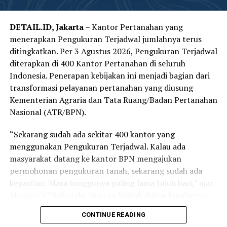
DETAIL.ID, Jakarta
– Kantor Pertanahan yang
menerapkan Pengukuran Terjadwal jumlahnya terus
ditingkatkan. Per 3 Agustus 2026, Pengukuran Terjadwal
diterapkan di 400 Kantor Pertanahan di seluruh
Indonesia. Penerapan kebijakan ini menjadi bagian dari
transformasi pelayanan pertanahan yang diusung
Kementerian Agraria dan Tata Ruang/Badan Pertanahan
Nasional (ATR/BPN).
“Sekarang sudah ada sekitar 400 kantor yang
menggunakan Pengukuran Terjadwal. Kalau ada
masyarakat datang ke kantor BPN mengajukan
permohonan pengukuran tanah, sekarang sudah ada
kepastian. Masa tunggunya paling lama tujuh hari,” ujar
Menteri ATR/Kepala, Nusron Wahid, dalam konferensi
pers, di Aula PTSL Kementerian ATR/BPN, Jakarta,
CONTINUE READING
Senin, 3 Agustus 2026.