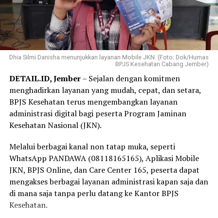
seseorang akan jatuh sakit sehingga kepesertaan yang
aktif memberikan rasa tenang ketika harus mengakses
Pengalaman tersebut semakin menguatkan
layanan kesehatan.
keyakinannya bahwa Program JKN berperan penting
dalam memastikan masyarakat memperoleh akses
“Menurut saya, jangan menunggu sampai sakit baru
pelayanan kesehatan tanpa terkendala biaya.
Dhia Silmi Danisha menunjukkan layanan Mobile JKN. (Foto: Dok/Humas
mengurus kepesertaan JKN. Selagi ada kemudahan
BPJS Kesehatan Cabang Jember)
melalui Program REHAB 3.0, manfaatkan kesempatan
“Selama bertugas di puskesmas, saya sering menjumpai
DETAIL.ID, Jember
– Sejalan dengan komitmen
ini untuk melunasi tunggakan secara bertahap. Dengan
pasien yang dapat memperoleh pemeriksaan,
menghadirkan layanan yang mudah, cepat, dan setara,
kepesertaan JKN yang tetap aktif, kita dan keluarga bisa
pengobatan, hingga rujukan sesuai kebutuhan karena
BPJS Kesehatan terus mengembangkan layanan
merasa lebih tenang karena perlindungan kesehatan
menjadi peserta JKN. Pengalaman itu membuat saya
administrasi digital bagi peserta Program Jaminan
sudah siap digunakan kapan pun dibutuhkan,” tuturnya.
semakin yakin bahwa Program JKN memiliki manfaat
Kesehatan Nasional (JKN).
yang sangat besar, terutama dalam memastikan
masyarakat tetap dapat mengakses layanan kesehatan
Melalui berbagai kanal non tatap muka, seperti
tanpa terkendala biaya,” ujar Linda.
WhatsApp PANDAWA (08118165165), Aplikasi Mobile
JKN, BPJS Online, dan Care Center 165, peserta dapat
Selain sebagai tenaga kesehatan, Linda juga merasakan
mengakses berbagai layanan administrasi kapan saja dan
langsung manfaat Program JKN dalam kehidupan
di mana saja tanpa perlu datang ke Kantor BPJS
keluarganya.
Kesehatan.