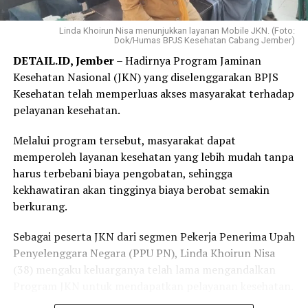
Menurutnya, proses yang sederhana dan tidak
mengharuskannya datang ke kantor BPJS Kesehatan
Linda Khoirun Nisa menunjukkan layanan Mobile JKN. (Foto:
Dok/Humas BPJS Kesehatan Cabang Jember)
membuat layanan tersebut lebih praktis dan mudah
DETAIL.ID, Jember
– Hadirnya Program Jaminan
diakses.
Kesehatan Nasional (JKN) yang diselenggarakan BPJS
“Saya langsung mendaftar Program REHAB 3.0 melalui
Kesehatan telah memperluas akses masyarakat terhadap
Aplikasi Mobile JKN dan prosesnya sangat mudah. Saya
pelayanan kesehatan.
tidak perlu datang ke kantor BPJS Kesehatan. Bagi saya,
Melalui program tersebut, masyarakat dapat
skema cicilan yang fleksibel benar-benar menjadi solusi
memperoleh layanan kesehatan yang lebih mudah tanpa
karena saya bisa mencicil tunggakan sesuai kemampuan.
harus terbebani biaya pengobatan, sehingga
Saya juga bersyukur pemerintah tetap hadir
kekhawatiran akan tingginya biaya berobat semakin
memberikan perlindungan kesehatan bagi masyarakat
berkurang.
yang membutuhkan,” katanya.
Sebagai peserta JKN dari segmen Pekerja Penerima Upah
Elok mengaku sangat terbantu dengan kehadiran BPJS
Penyelenggara Negara (PPU PN), Linda Khoirun Nisa
Keliling di desanya.
(38) mengaku keluarganya telah lama mengandalkan
Ia datang untuk memastikan status kepesertaan JKN
Program JKN untuk mendapatkan pelayanan kesehatan.
sekaligus berkonsultasi mengenai mekanisme