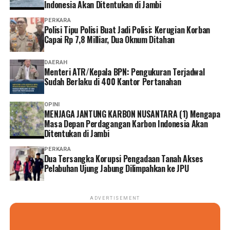
administrasi dengan lebih cepat tanpa harus datang dan
Indonesia Akan Ditentukan di Jambi
mengantre di kantor,” tuturnya. (*)
PERKARA
Polisi Tipu Polisi Buat Jadi Polisi: Kerugian Korban
Capai Rp 7,8 Milliar, Dua Oknum Ditahan
DAERAH
Menteri ATR/Kepala BPN: Pengukuran Terjadwal
Sudah Berlaku di 400 Kantor Pertanahan
OPINI
MENJAGA JANTUNG KARBON NUSANTARA (1) Mengapa
Masa Depan Perdagangan Karbon Indonesia Akan
Ditentukan di Jambi
PERKARA
Dua Tersangka Korupsi Pengadaan Tanah Akses
Pelabuhan Ujung Jabung Dilimpahkan ke JPU
ADVERTISEMENT