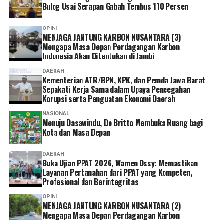
mengakses layanan BPJS Kesehatan.
Bulog Usai Serapan Gabah Tembus 110 Persen
Selain lebih praktis dan menghemat waktu, menurutnya
OPINI
MENJAGA JANTUNG KARBON NUSANTARA (3)
keberadaan berbagai kanal layanan digital memberikan
Mengapa Masa Depan Perdagangan Karbon
lebih banyak pilihan bagi peserta untuk mengurus
Indonesia Akan Ditentukan di Jambi
administrasi sesuai kebutuhan dan kondisi masing-
DAERAH
masing.
Kementerian ATR/BPN, KPK, dan Pemda Jawa Barat
Sepakati Kerja Sama dalam Upaya Pencegahan
Ia pun menganggap kepesertaan JKN penting dimiliki
Korupsi serta Penguatan Ekonomi Daerah
sebagai bentuk perlindungan kesehatan bagi diri sendiri
NASIONAL
dan keluarga sekaligus mendukung keberlangsungan
Menuju Dasawindu, De Britto Membuka Ruang bagi
Program JKN.
Kota dan Masa Depan
“Menurut saya, layanan non tatap muka ini sangat
DAERAH
Buka Ujian PPAT 2026, Wamen Ossy: Memastikan
memudahkan karena semua urusan administrasi bisa
Layanan Pertanahan dari PPAT yang Kompeten,
diakses cukup melalui handphone. Saya berharap ke
Profesional dan Berintegritas
depannya layanannya terus dikembangkan agar semakin
OPINI
mudah digunakan dan kendala teknis bisa semakin
MENJAGA JANTUNG KARBON NUSANTARA (2)
diminimalkan. Dengan begitu, peserta bisa mengurus
Mengapa Masa Depan Perdagangan Karbon