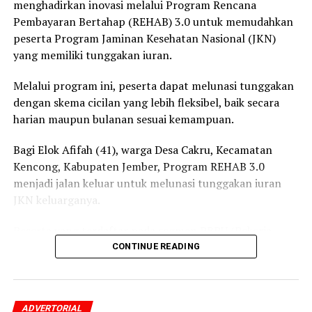
menghadirkan inovasi melalui Program Rencana
Pembayaran Bertahap (REHAB) 3.0 untuk memudahkan
peserta Program Jaminan Kesehatan Nasional (JKN)
yang memiliki tunggakan iuran.
Melalui program ini, peserta dapat melunasi tunggakan
dengan skema cicilan yang lebih fleksibel, baik secara
harian maupun bulanan sesuai kemampuan.
Bagi Elok Afifah (41), warga Desa Cakru, Kecamatan
Kencong, Kabupaten Jember, Program REHAB 3.0
menjadi jalan keluar untuk melunasi tunggakan iuran
JKN keluarganya.
Peserta yang terdaftar pada segmen PBPU (Pekerja
Bukan Penerima Upah) dan BP (Bukan Pekerja)
CONTINUE READING
Pemerintah Daerah itu mengaku awalnya belum
mengetahui adanya program tersebut.
ADVERTORIAL
Setelah mendapatkan penjelasan dari petugas BPJS