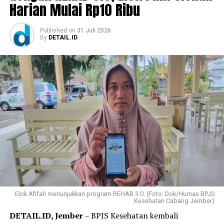
Harian Mulai Rp10 Ribu
Published
on
31 Juli 2026
By
DETAIL.ID
Elok Afifah menunjukkan program REHAB 3.0. (Foto: Dok/Humas BPJS
Kesehatan Cabang Jember)
DETAIL.ID, Jember
– BPJS Kesehatan kembali