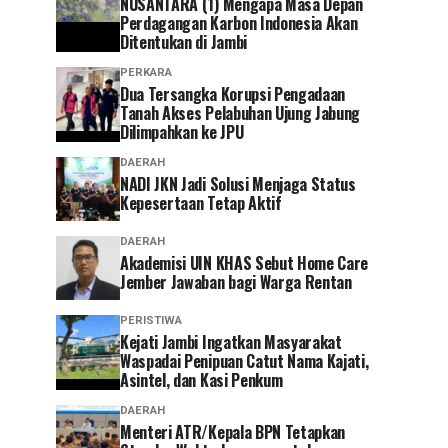
NUSANTARA (1) Mengapa Masa Depan
Perdagangan Karbon Indonesia Akan
Ditentukan di Jambi
PERKARA
Dua Tersangka Korupsi Pengadaan
Tanah Akses Pelabuhan Ujung Jabung
Dilimpahkan ke JPU
DAERAH
NADI JKN Jadi Solusi Menjaga Status
Kepesertaan Tetap Aktif
DAERAH
Akademisi UIN KHAS Sebut Home Care
Jember Jawaban bagi Warga Rentan
PERISTIWA
‎Kejati Jambi Ingatkan Masyarakat
Waspadai Penipuan Catut Nama Kajati,
Asintel, dan Kasi Penkum
DAERAH
Menteri ATR/Kepala BPN Tetapkan