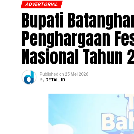
ADVERTORIAL
Bupati Batanghari
Penghargaan Fes
Nasional Tahun 
Published
on
25 Mei 2026
By
DETAIL.ID