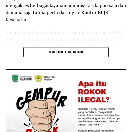
Selain sebagai tenaga kesehatan, Linda juga merasakan
mengakses berbagai layanan administrasi kapan saja dan
langsung manfaat Program JKN dalam kehidupan
di mana saja tanpa perlu datang ke Kantor BPJS
keluarganya.
Kesehatan.
Menurutnya, ia bersama anggota keluarganya kerap
Kemudahan layanan administrasi non tatap muka BPJS
memanfaatkan layanan JKN untuk mendapatkan
Kesehatan dirasakan langsung oleh Dhia Silmi Danisha
pemeriksaan dan pengobatan ketika mengalami keluhan
(22), peserta JKN asal Desa Tegal Besar, Kecamatan
ringan, seperti batuk dan pilek.
CONTINUE READING
Kaliwates, Kabupaten Jember.
“Keluarga saya juga merasakan langsung manfaat
Ia mengatakan berbagai kanal layanan digital
Program JKN. Saat mengalami keluhan ringan seperti
membantunya mengurus kebutuhan administrasi
batuk atau pilek, kami dapat segera memeriksakan diri
kepesertaan secara praktis tanpa harus datang ke
dan memperoleh pelayanan kesehatan yang dibutuhkan.
Kantor BPJS Kesehatan.
Kehadiran Program JKN membuat kami merasa lebih
tenang karena tidak perlu khawatir terhadap biaya saat
“Saya baru tahu kalau banyak layanan administrasi JKN
membutuhkan pengobatan,” tuturnya.
ternyata bisa diakses lewat Aplikasi Mobile JKN setelah
dijelaskan oleh petugas BPJS Keliling. Sejak itu saya lebih
Pengalamannya melayani pasien sekaligus merasakan
sering menggunakan aplikasi karena lebih praktis. Dari
manfaat JKN sebagai peserta membuatnya semakin
rumah saya bisa mengecek kepesertaan, mengubah data,