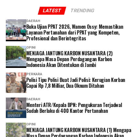
mengikuti petunjuk dari petugas,” ucap Dhia.
LATEST
TRENDING
Dhia menilai layanan administrasi non tatap muka
DAERAH
menjadi solusi yang memudahkan peserta dalam
Buka Ujian PPAT 2026, Wamen Ossy: Memastikan
mengakses layanan BPJS Kesehatan.
Layanan Pertanahan dari PPAT yang Kompeten,
Profesional dan Berintegritas
Selain lebih praktis dan menghemat waktu, menurutnya
OPINI
keberadaan berbagai kanal layanan digital memberikan
MENJAGA JANTUNG KARBON NUSANTARA (2)
Mengapa Masa Depan Perdagangan Karbon
lebih banyak pilihan bagi peserta untuk mengurus
Indonesia Akan Ditentukan di Jambi
administrasi sesuai kebutuhan dan kondisi masing-
masing.
PERKARA
Polisi Tipu Polisi Buat Jadi Polisi: Kerugian Korban
Capai Rp 7,8 Milliar, Dua Oknum Ditahan
Ia pun menganggap kepesertaan JKN penting dimiliki
sebagai bentuk perlindungan kesehatan bagi diri sendiri
DAERAH
dan keluarga sekaligus mendukung keberlangsungan
Menteri ATR/Kepala BPN: Pengukuran Terjadwal
Program JKN.
Sudah Berlaku di 400 Kantor Pertanahan
“Menurut saya, layanan non tatap muka ini sangat
OPINI
MENJAGA JANTUNG KARBON NUSANTARA (1) Mengapa
memudahkan karena semua urusan administrasi bisa
Masa Depan Perdagangan Karbon Indonesia Akan