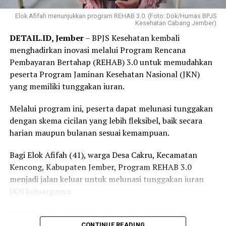
Elok Afifah menunjukkan program REHAB 3.0. (Foto: Dok/Humas BPJS
Kesehatan Cabang Jember)
DETAIL.ID, Jember
– BPJS Kesehatan kembali
menghadirkan inovasi melalui Program Rencana
Pembayaran Bertahap (REHAB) 3.0 untuk memudahkan
peserta Program Jaminan Kesehatan Nasional (JKN)
yang memiliki tunggakan iuran.
Melalui program ini, peserta dapat melunasi tunggakan
dengan skema cicilan yang lebih fleksibel, baik secara
harian maupun bulanan sesuai kemampuan.
Bagi Elok Afifah (41), warga Desa Cakru, Kecamatan
Kencong, Kabupaten Jember, Program REHAB 3.0
menjadi jalan keluar untuk melunasi tunggakan iuran
JKN keluarganya.
Peserta yang terdaftar pada segmen PBPU (Pekerja
Bukan Penerima Upah) dan BP (Bukan Pekerja)
CONTINUE READING