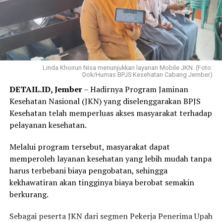
Elok mengaku hanya membutuhkan beberapa langkah
melalui WhatsApp PANDAWA untuk mendaftar
Program REHAB 3.0.
Menurutnya, proses yang sederhana dan tidak
mengharuskannya datang ke kantor BPJS Kesehatan
Linda Khoirun Nisa menunjukkan layanan Mobile JKN. (Foto:
Dok/Humas BPJS Kesehatan Cabang Jember)
membuat layanan tersebut lebih praktis dan mudah
DETAIL.ID, Jember
– Hadirnya Program Jaminan
diakses.
Kesehatan Nasional (JKN) yang diselenggarakan BPJS
“Saya langsung mendaftar Program REHAB 3.0 melalui
Kesehatan telah memperluas akses masyarakat terhadap
Aplikasi Mobile JKN dan prosesnya sangat mudah. Saya
pelayanan kesehatan.
tidak perlu datang ke kantor BPJS Kesehatan. Bagi saya,
Melalui program tersebut, masyarakat dapat
skema cicilan yang fleksibel benar-benar menjadi solusi
memperoleh layanan kesehatan yang lebih mudah tanpa
karena saya bisa mencicil tunggakan sesuai kemampuan.
harus terbebani biaya pengobatan, sehingga
Saya juga bersyukur pemerintah tetap hadir
kekhawatiran akan tingginya biaya berobat semakin
memberikan perlindungan kesehatan bagi masyarakat
berkurang.
yang membutuhkan,” katanya.
Sebagai peserta JKN dari segmen Pekerja Penerima Upah
Elok mengaku sangat terbantu dengan kehadiran BPJS