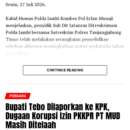
Senin, 27 Juli 2026.
‎Kabid Humas Polda Jambi Kombes Pol Erlan Munaji
menjelaskan, penyidik Sub Dit Jatanras Ditreskrimum
Polda Jambi bersama Satreskrim Polres Tanjungjabung
Timur telah melakukan serangkaian penyelidikan
sebelum akhirnya meningkatkan status perkara ke tahap
penyidikan.
‎”Setelah melalui mekanisme penyelidikan, pada Jumat
CONTINUE READING
lalu status perkara ditingkatkan ke tahap penyidikan.
Selanjutnya dilakukan pemeriksaan saksi, pengumpulan
alat bukti, serta gelar perkara,” kata Erlan.
PERKARA
‎Hasil gelar perkara tersebut menetapkan 6 orang
Bupati Tebo Dilaporkan ke KPK,
sebagai tersangka. Menurut Erlan, masing-masing
Dugaan Korupsi Izin PKKPR PT MUD
tersangka memiliki peran yang berbeda dalam kasus
Masih Ditelaah
yang menewaskan Brigadir EWS tersebut.