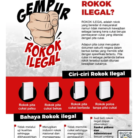
melengkapi informasi dan bukti awal yang disampaikan
pelapor.
‎”KPK secara proaktif juga akan melakukan pulbaket
(pengumpulan bahan keterangan tambahan) sehingga
laporan aduan masyarakat ini menjadi lebih lengkap,”
katanya.
‎Laporan yang diajukan AMATIR turut menyeret nama
sejumlah pejabat daerah, yakni Gubernur Jambi Al Haris,
Bupati Tebo Agus Rubiyanto, Kepala DPMPTSP
Kabupaten Tebo, Kepala Dinas Lingkungan Hidup dan
Perhubungan Kabupaten Tebo, serta Direktur Utama PT
Mahesa Unggul Dolominda.
‎Ketua Umum AMATIR, Nardo Pasaribu, mengungkapkan
pihaknya menemukan dugaan kejanggalan dalam proses
penerbitan PKKPR Nomor 27022610311509001 atas
nama PT Mahesa Unggul Dolominda.