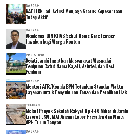
proses penerbitan izin tersebut untuk mengungkap
DAERAH
praktik persekongkolan koruptif ini,” ujarnya. (*)
NADI JKN Jadi Solusi Menjaga Status Kepesertaan
Tetap Aktif
DAERAH
Akademisi UIN KHAS Sebut Home Care Jember
Jawaban bagi Warga Rentan
PERISTIWA
‎Kejati Jambi Ingatkan Masyarakat Waspadai
Penipuan Catut Nama Kajati, Asintel, dan Kasi
Penkum
DAERAH
Menteri ATR/Kepala BPN Tetapkan Standar Waktu
Layanan untuk Pengukuran Tanah dan Peralihan Hak
TEMUAN
Molor! Proyek Sekolah Rakyat Rp 446 Miliar di Jambi
Disorot LSM, MAI Ancam Lapor Presiden dan Minta
APH Turun Tangan
DAERAH