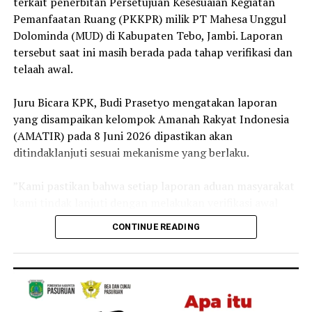
terkait penerbitan Persetujuan Kesesuaian Kegiatan
Pemanfaatan Ruang (PKKPR) milik PT Mahesa Unggul
‎Kasus ini menjadi perhatian publik karena korban
Dolominda (MUD) di Kabupaten Tebo, Jambi. Laporan
merupakan anggota Polri yang diduga tewas akibat
tersebut saat ini masih berada pada tahap verifikasi dan
tindak penganiayaan.
telaah awal.
Reporter:
Juan Ambarita
‎Juru Bicara KPK, Budi Prasetyo mengatakan laporan
yang disampaikan kelompok Amanah Rakyat Indonesia
(AMATIR) pada 8 Juni 2026 dipastikan akan
ditindaklanjuti sesuai mekanisme yang berlaku.
‎”Kami pastikan bahwa setiap laporan aduan masyarakat
kami tindak lanjuti dengan melakukan verifikasi awal
apakah informasi dan data awal yang disampaikan
CONTINUE READING
tersebut valid atau tidak,” ujar Budi, Rabu lalu 15 Juli
2026.
‎Selain melakukan verifikasi, KPK juga akan
mengumpulkan bahan keterangan (pulbaket) untuk