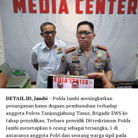
dalam pengadaan tanah pembangunan akses jalan
menuju Pelabuhan Ujung Jabung pada Dinas Pekerjaan
Umum dan Penataan Ruang (PUPR) Provinsi Jambi
Tahun Anggaran 2019–2023.
‎Kedua tersangka didakwa melanggar ketentuan tindak
pidana korupsi sebagaimana diatur dalam Undang-
Undang Pemberantasan Tindak Pidana Korupsi, dengan
ancaman pasal primair maupun subsidiair sesuai hasil
penyidikan.
‎Kata Noly, setelah Tahap II Jaksa Penuntut Umum
Kejaksaan Negeri Tanjungjabung Timur akan menyusun
DETAIL.ID, Jambi
– Polda Jambi meningkatkan
surat dakwaan dan segera melimpahkan perkara
penanganan kasus dugaan pembunuhan terhadap
tersebut ke Pengadilan Tindak Pidana Korupsi pada
anggota Polres Tanjungjabung Timur, Brigadir EWS ke
Pengadilan Negeri Jambi untuk menjalani proses
tahap penyidikan. Terbaru penyidik Ditreskrimum Polda
persidangan.
Jambi menetapkan 6 orang sebagai tersangka, 5 di
antaranya anggota Polri dan seorang warga sipil pada
Reporter:
Juan Ambarita