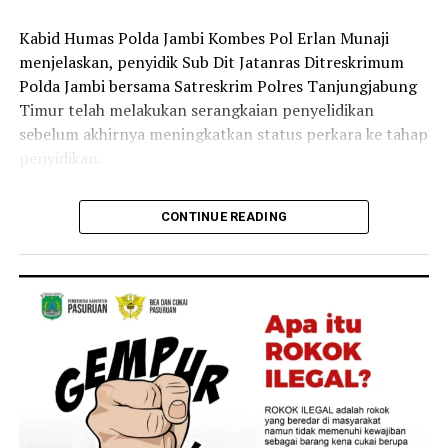
‎Kabid Humas Polda Jambi Kombes Pol Erlan Munaji
menjelaskan, penyidik Sub Dit Jatanras Ditreskrimum
Polda Jambi bersama Satreskrim Polres Tanjungjabung
Timur telah melakukan serangkaian penyelidikan
sebelum akhirnya meningkatkan status perkara ke tahap
penyidikan.
‎”Setelah melalui mekanisme penyelidikan, pada Jumat
CONTINUE READING
lalu status perkara ditingkatkan ke tahap penyidikan.
Selanjutnya dilakukan pemeriksaan saksi, pengumpulan
alat bukti, serta gelar perkara,” kata Erlan.
‎Hasil gelar perkara tersebut menetapkan 6 orang
sebagai tersangka. Menurut Erlan, masing-masing
tersangka memiliki peran yang berbeda dalam kasus
yang menewaskan Brigadir EWS tersebut.
‎Kasua ini mendapat asistensi dari Itwasum Polri,