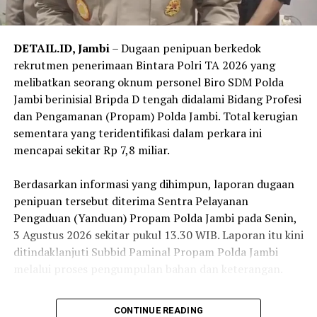
DETAIL.ID, Jambi
– Dugaan penipuan berkedok
rekrutmen penerimaan Bintara Polri TA 2026 yang
melibatkan seorang oknum personel Biro SDM Polda
Jambi berinisial Bripda D tengah didalami Bidang Profesi
dan Pengamanan (Propam) Polda Jambi. Total kerugian
sementara yang teridentifikasi dalam perkara ini
mencapai sekitar Rp 7,8 miliar.
‎Berdasarkan informasi yang dihimpun, laporan dugaan
penipuan tersebut diterima Sentra Pelayanan
Pengaduan (Yanduan) Propam Polda Jambi pada Senin,
3 Agustus 2026 sekitar pukul 13.30 WIB. Laporan itu kini
ditindaklanjuti Subbid Paminal Propam Polda Jambi
melalui proses pengumpulan bahan dan keterangan.
‎Sejumlah korban telah tercatat dalam perkara ini, baik
CONTINUE READING