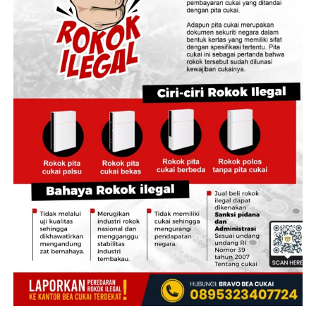
Divpropam Polri, dan Bareskrim Polri. Pendampingan
disebut dilakukan guna mengawasi jalannya penyidikan
agar berlangsung profesional, transparan, dan
akuntabel. Kabid Humas pun menekankan komitmen
Polda Jambi dalam mengusut tuntas perkara tersebut
tanpa pandang bulu.
‎”Kapolda menegaskan proses penanganan perkara ini
dilakukan secara profesional, transparan, dan akuntabel.
Siapa pun yang terbukti terlibat akan diproses sesuai
hukum dan aturan yang berlaku,” ujar Erlan.
‎Hingga kini, penyidik Ditreskrimum dan Bidpropam
Polda Jambi masih terus mendalami perkara, termasuk
mengungkap secara rinci peran masing-masing
tersangka serta melengkapi alat bukti untuk
kepentingan proses hukum selanjutnya.