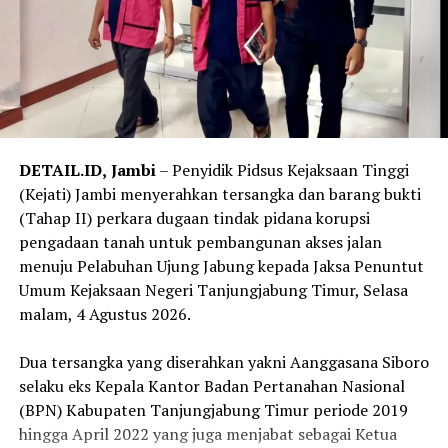
seleksi Polda Jambi dan dua peserta seleksi Polda
Sumatera Selatan.
‎Korban lain yang turut melapor di antaranya ADC
Dirpamobvit Polda Jambi dengan kerugian Rp 525 juta.
Sementara ADC Karo SDM Polda Jambi mengaku
mengalami kerugian Rp 113 juta yang diduga berkaitan
DETAIL.ID,
Jambi
– Penyidik Pidsus Kejaksaan Tinggi
dengan janji mutasi personel.
(Kejati) Jambi menyerahkan tersangka dan barang bukti
(Tahap II) perkara dugaan tindak pidana korupsi
‎Di luar dugaan penipuan rekrutmen, Brigpol Dery juga
pengadaan tanah untuk pembangunan akses jalan
melaporkan kerugian sebesar Rp 800 juta terkait bisnis
menuju Pelabuhan Ujung Jabung kepada Jaksa Penuntut
jual beli minyak. Bharada Wahyu Narwastu Kirana,
Umum Kejaksaan Negeri Tanjungjabung Timur, Selasa
personel Satbrimob Polda Jambi, mengaku mengalami
malam, 4 Agustus 2026.
kerugian Rp 150 juta yang disebut berkaitan dengan
janji usaha.
‎Dua tersangka yang diserahkan yakni Aanggasana Siboro
selaku eks Kepala Kantor Badan Pertanahan Nasional
‎Sementara itu, Bripda Arif Budimansah Siagian dari
(BPN) Kabupaten Tanjungjabung Timur periode 2019
Spripim Polda Jambi melaporkan kerugian sebesar Rp 80
hingga April 2022 yang juga menjabat sebagai Ketua
juta yang disebut berkaitan dengan pinjaman uang