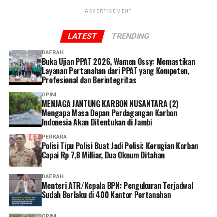
‎Kasus ini menjadi perhatian publik karena korban
ADVERTISEMENT
merupakan anggota Polri yang diduga tewas akibat
tindak penganiayaan.
LATEST
TRENDING
Reporter:
Juan Ambarita
DAERAH
Buka Ujian PPAT 2026, Wamen Ossy: Memastikan
Layanan Pertanahan dari PPAT yang Kompeten,
Profesional dan Berintegritas
OPINI
MENJAGA JANTUNG KARBON NUSANTARA (2)
Mengapa Masa Depan Perdagangan Karbon
Indonesia Akan Ditentukan di Jambi
PERKARA
Polisi Tipu Polisi Buat Jadi Polisi: Kerugian Korban
Capai Rp 7,8 Milliar, Dua Oknum Ditahan
DAERAH
Menteri ATR/Kepala BPN: Pengukuran Terjadwal
Sudah Berlaku di 400 Kantor Pertanahan
OPINI