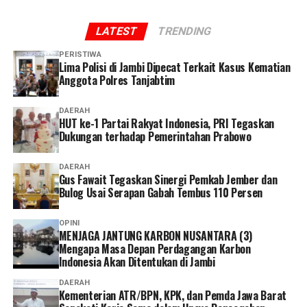
mengikuti petunjuk dari petugas,” ucap Dhia.
LATEST
TRENDING
Dhia menilai layanan administrasi non tatap muka
PERISTIWA
menjadi solusi yang memudahkan peserta dalam
Lima Polisi di Jambi Dipecat Terkait Kasus Kematian
mengakses layanan BPJS Kesehatan.
Anggota Polres Tanjabtim
Selain lebih praktis dan menghemat waktu, menurutnya
DAERAH
HUT ke-1 Partai Rakyat Indonesia, PRI Tegaskan
keberadaan berbagai kanal layanan digital memberikan
Dukungan terhadap Pemerintahan Prabowo
lebih banyak pilihan bagi peserta untuk mengurus
administrasi sesuai kebutuhan dan kondisi masing-
DAERAH
masing.
Gus Fawait Tegaskan Sinergi Pemkab Jember dan
Bulog Usai Serapan Gabah Tembus 110 Persen
Ia pun menganggap kepesertaan JKN penting dimiliki
sebagai bentuk perlindungan kesehatan bagi diri sendiri
OPINI
MENJAGA JANTUNG KARBON NUSANTARA (3)
dan keluarga sekaligus mendukung keberlangsungan
Mengapa Masa Depan Perdagangan Karbon
Program JKN.
Indonesia Akan Ditentukan di Jambi
“Menurut saya, layanan non tatap muka ini sangat
DAERAH
Kementerian ATR/BPN, KPK, dan Pemda Jawa Barat
memudahkan karena semua urusan administrasi bisa