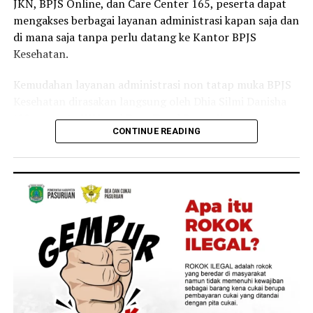
JKN, BPJS Online, dan Care Center 165, peserta dapat
Selain sebagai tenaga kesehatan, Linda juga merasakan
mengakses berbagai layanan administrasi kapan saja dan
langsung manfaat Program JKN dalam kehidupan
di mana saja tanpa perlu datang ke Kantor BPJS
keluarganya.
Kesehatan.
Menurutnya, ia bersama anggota keluarganya kerap
Kemudahan layanan administrasi non tatap muka BPJS
memanfaatkan layanan JKN untuk mendapatkan
Kesehatan dirasakan langsung oleh Dhia Silmi Danisha
pemeriksaan dan pengobatan ketika mengalami keluhan
(22), peserta JKN asal Desa Tegal Besar, Kecamatan
ringan, seperti batuk dan pilek.
CONTINUE READING
Kaliwates, Kabupaten Jember.
“Keluarga saya juga merasakan langsung manfaat
Ia mengatakan berbagai kanal layanan digital
Program JKN. Saat mengalami keluhan ringan seperti
membantunya mengurus kebutuhan administrasi
batuk atau pilek, kami dapat segera memeriksakan diri
kepesertaan secara praktis tanpa harus datang ke
dan memperoleh pelayanan kesehatan yang dibutuhkan.
Kantor BPJS Kesehatan.
Kehadiran Program JKN membuat kami merasa lebih
tenang karena tidak perlu khawatir terhadap biaya saat
“Saya baru tahu kalau banyak layanan administrasi JKN
membutuhkan pengobatan,” tuturnya.
ternyata bisa diakses lewat Aplikasi Mobile JKN setelah
dijelaskan oleh petugas BPJS Keliling. Sejak itu saya lebih
Pengalamannya melayani pasien sekaligus merasakan
sering menggunakan aplikasi karena lebih praktis. Dari
manfaat JKN sebagai peserta membuatnya semakin