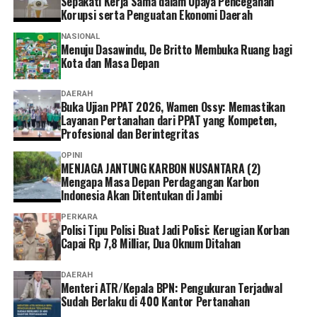
Sepakati Kerja Sama dalam Upaya Pencegahan
diakses cukup melalui handphone. Saya berharap ke
Korupsi serta Penguatan Ekonomi Daerah
depannya layanannya terus dikembangkan agar semakin
NASIONAL
mudah digunakan dan kendala teknis bisa semakin
Menuju Dasawindu, De Britto Membuka Ruang bagi
diminimalkan. Dengan begitu, peserta bisa mengurus
Kota dan Masa Depan
administrasi dengan lebih cepat tanpa harus datang dan
mengantre di kantor,” tuturnya. (*)
DAERAH
Buka Ujian PPAT 2026, Wamen Ossy: Memastikan
Layanan Pertanahan dari PPAT yang Kompeten,
Profesional dan Berintegritas
OPINI
MENJAGA JANTUNG KARBON NUSANTARA (2)
Mengapa Masa Depan Perdagangan Karbon
Indonesia Akan Ditentukan di Jambi
PERKARA
Polisi Tipu Polisi Buat Jadi Polisi: Kerugian Korban
Capai Rp 7,8 Milliar, Dua Oknum Ditahan
DAERAH
Menteri ATR/Kepala BPN: Pengukuran Terjadwal
Sudah Berlaku di 400 Kantor Pertanahan