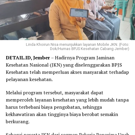
Elok mengaku hanya membutuhkan beberapa langkah
melalui WhatsApp PANDAWA untuk mendaftar
Program REHAB 3.0.
Menurutnya, proses yang sederhana dan tidak
mengharuskannya datang ke kantor BPJS Kesehatan
Linda Khoirun Nisa menunjukkan layanan Mobile JKN. (Foto:
Dok/Humas BPJS Kesehatan Cabang Jember)
membuat layanan tersebut lebih praktis dan mudah
DETAIL.ID, Jember
– Hadirnya Program Jaminan
diakses.
Kesehatan Nasional (JKN) yang diselenggarakan BPJS
“Saya langsung mendaftar Program REHAB 3.0 melalui
Kesehatan telah memperluas akses masyarakat terhadap
Aplikasi Mobile JKN dan prosesnya sangat mudah. Saya
pelayanan kesehatan.
tidak perlu datang ke kantor BPJS Kesehatan. Bagi saya,
Melalui program tersebut, masyarakat dapat
skema cicilan yang fleksibel benar-benar menjadi solusi
memperoleh layanan kesehatan yang lebih mudah tanpa
karena saya bisa mencicil tunggakan sesuai kemampuan.
harus terbebani biaya pengobatan, sehingga
Saya juga bersyukur pemerintah tetap hadir
kekhawatiran akan tingginya biaya berobat semakin
memberikan perlindungan kesehatan bagi masyarakat
berkurang.
yang membutuhkan,” katanya.
Sebagai peserta JKN dari segmen Pekerja Penerima Upah