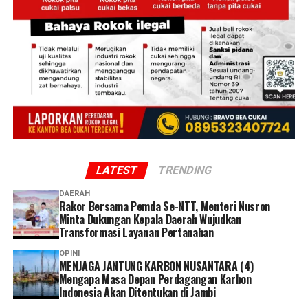
LATEST
TRENDING
DAERAH
Rakor Bersama Pemda Se-NTT, Menteri Nusron
Minta Dukungan Kepala Daerah Wujudkan
Transformasi Layanan Pertanahan
OPINI
MENJAGA JANTUNG KARBON NUSANTARA (4)
Mengapa Masa Depan Perdagangan Karbon
Indonesia Akan Ditentukan di Jambi