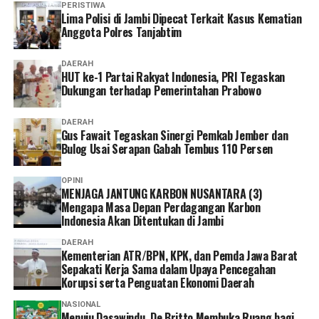
PERISTIWA
Lima Polisi di Jambi Dipecat Terkait Kasus Kematian
Anggota Polres Tanjabtim
DAERAH
HUT ke-1 Partai Rakyat Indonesia, PRI Tegaskan
Dukungan terhadap Pemerintahan Prabowo
DAERAH
Gus Fawait Tegaskan Sinergi Pemkab Jember dan
Bulog Usai Serapan Gabah Tembus 110 Persen
OPINI
MENJAGA JANTUNG KARBON NUSANTARA (3)
Mengapa Masa Depan Perdagangan Karbon
Indonesia Akan Ditentukan di Jambi
DAERAH
Kementerian ATR/BPN, KPK, dan Pemda Jawa Barat
Sepakati Kerja Sama dalam Upaya Pencegahan
Korupsi serta Penguatan Ekonomi Daerah
NASIONAL
Menuju Dasawindu, De Britto Membuka Ruang bagi