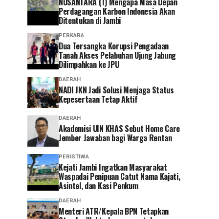
NUSANTARA (1) Mengapa Masa Depan
Perdagangan Karbon Indonesia Akan
Ditentukan di Jambi
PERKARA
Dua Tersangka Korupsi Pengadaan
Tanah Akses Pelabuhan Ujung Jabung
Dilimpahkan ke JPU
DAERAH
NADI JKN Jadi Solusi Menjaga Status
Kepesertaan Tetap Aktif
DAERAH
Akademisi UIN KHAS Sebut Home Care
Jember Jawaban bagi Warga Rentan
PERISTIWA
‎Kejati Jambi Ingatkan Masyarakat
Waspadai Penipuan Catut Nama Kajati,
Asintel, dan Kasi Penkum
DAERAH
Menteri ATR/Kepala BPN Tetapkan