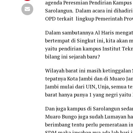
agenda Peresmian Pendirian Kampus
Sarolangun. Dalam acara ini dihadi
OPD terkait lingkup Pemerintah Prov
Dalam sambutannya Al Haris mengata
bertempat di Singkut ini, kita akan 
yaitu pendirian kampus Institut Te
bilang ini sejarah baru?
Wilayah barat ini masih ketinggala
tepatnya Kota Jambi dan di Muaro J
Jambi mulai dari UIN, Unja, semua te
barat hanya punya 1 yang negri yaitu 
Dan juga kampus di Sarolangun sedan
Muaro Bungo juga sudah Lumayan har
berimbang tentu perlu pemerataan i
SDM maka jawaban nya ada lah hari in