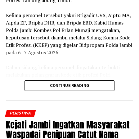
Polres Tanjungjabung Timur.
‎Kelima personel tersebut yakni Brigadir UVS, Aiptu MA,
Aipda EF, Bripka DHR, dan Bripda EBD. Kabid Humas
Polda Jambi Kombes Pol Erlan Munaji mengatakan,
keputusan tersebut diambil melalui Sidang Komisi Kode
Etik Profesi (KKEP) yang digelar Bidpropam Polda Jambi
pada 6–7 Agustus 2026.
‎Dalam sidang, kelima personel dinyatakan terbukti
melakukan pelanggaran kode etik profesi Polri
sebagaimana diatur dalam Pasal 13 Ayat 1 PP Nomor 1
CONTINUE READING
Tahun 2003 dan Peraturan Polri Nomor 7 Tahun 2022
tentang Kode Etik Profesi Polri.
‎”Mereka dinyatakan melakukan perbuatan tercela dan
PERISTIWA
dijatuhi sanksi administratif berupa PTDH,” kata Erlan
‎Kejati Jambi Ingatkan Masyarakat
dalam konferensi pers, Jumat malam, 7 Agustus 2026.
Waspadai Penipuan Catut Nama