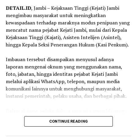
DETAIL.ID
, Jambi – Kejaksaan Tinggi (Kejati) Jambi
mengimbau masyarakat untuk meningkatkan
kewaspadaan terhadap maraknya modus penipuan yang
mencatut nama pejabat Kejati Jambi, mulai dari Kepala
Kejaksaan Tinggi (Kajati), Asisten Intelijen (Asintel),
hingga Kepala Seksi Penerangan Hukum (Kasi Penkum).
‎Imbauan tersebut disampaikan menyusul adanya
laporan mengenai oknum yang menggunakan nama,
foto, jabatan, hingga identitas pejabat Kejati Jambi
melalui aplikasi WhatsApp, telepon, maupun media
komunikasi lainnya untuk menghubungi masyarakat,
instansi pemerintah, pelaku usaha, dan berbagai pihak.
‎Dalam aksinya, pelaku diduga meminta sejumlah uang,
bantuan, transfer dana, maupun kepentingan pribadi
CONTINUE READING
lainnya dengan mengatasnamakan pejabat Kejaksaan.