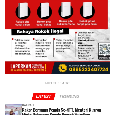
dan perkembangan selanjutnya akan kami sampaikan,”
ujarnya.
‎Salah seorang warga di sekitar lokasi mengatakan
sebelum api membesar ia melihat kepulan asap hitam
keluar dari salah satu bangunan asrama. Tak lama
kemudian, kobaran api dengan cepat membesar dan
merambat ke bangunan lainnya.
‎”Awalnya terlihat asap hitam, lalu muncul api besar.
Karena angin cukup kencang, api cepat menyebar ke
asrama lainnya,” katanya.
Reporter:
Juan Ambarita
ADVERTISEMENT
LATEST
TRENDING
DAERAH
Rakor Bersama Pemda Se-NTT, Menteri Nusron
Minta Dukungan Kepala Daerah Wujudkan