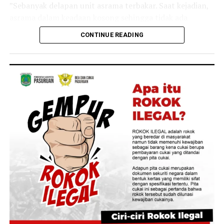
melakukan tindak pidana penipuan. (*)
‎”Sebanyak delapan unit asrama terbakar. Saat kejadian,
asrama dalam keadaan kosong sehingga tidak ada
korban jiwa,” ujar Mustari.
CONTINUE READING
‎Ia menjelaskan, proses pemadaman sempat terkendala
tebalnya asap yang memenuhi lokasi. Sejumlah personel
pemadam bahkan harus menggunakan alat bantu
pernapasan (SCBA) saat melakukan pemadaman. Api
baru berhasil dijinakkan setelah lebih dari satu jam.
‎”Untuk penyebab kebakaran masih dalam penyelidikan
pihak kepolisian,” katanya.
‎Sementara itu, Direktur Reserse Kriminal Umum Polda
Jambi, Kombes Pol Jimmy Christian Samma, bilang
bahwa polisi telah melakukan olah tempat kejadian
perkara (TKP) untuk mengungkap penyebab kebakaran.
‎”Saat ini penyebabnya masih dalam proses penyelidikan