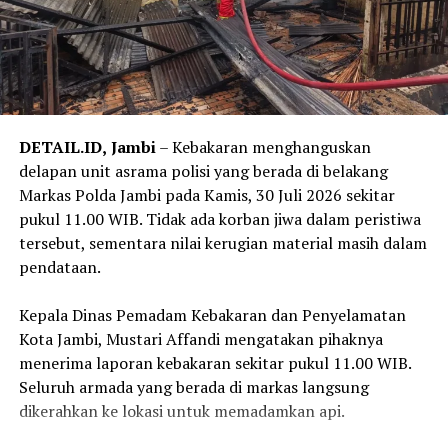
‎Kejati Jambi meminta masyarakat tidak mudah
mempercayai pesan, telepon, atau akun WhatsApp yang
mengatasnamakan pejabat Kejaksaan. Masyarakat juga
diminta tidak memberikan data pribadi, informasi
perbankan, kode OTP, maupun melakukan transfer dana
kepada pihak yang mengaku sebagai pejabat Kejaksaan.
DETAIL.ID,
Jambi
– Kebakaran menghanguskan
delapan unit asrama polisi yang berada di belakang
‎Selain itu, masyarakat diimbau selalu melakukan
Markas Polda Jambi pada Kamis, 30 Juli 2026 sekitar
konfirmasi melalui kanal resmi Kejati Jambi apabila
pukul 11.00 WIB. Tidak ada korban jiwa dalam peristiwa
menerima permintaan yang mencurigakan, serta segera
tersebut, sementara nilai kerugian material masih dalam
melaporkannya kepada aparat penegak hukum apabila
pendataan.
menemukan atau menjadi korban modus penipuan
tersebut.
‎Kepala Dinas Pemadam Kebakaran dan Penyelamatan
Kota Jambi, Mustari Affandi mengatakan pihaknya
‎Kejati Jambi menyatakan akan terus berkoordinasi
menerima laporan kebakaran sekitar pukul 11.00 WIB.
dengan aparat penegak hukum untuk menindaklanjuti
Seluruh armada yang berada di markas langsung
setiap laporan dan mengusut pihak-pihak yang
dikerahkan ke lokasi untuk memadamkan api.
menyalahgunakan nama baik institusi Kejaksaan dalam