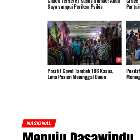
Chuck Terseret Kasus Sambo: Anak
Grace 
Saya sampai Periksa Psikis
Partai
Positif Covid Tambah 186 Kasus,
Positi
Lima Pasien Meninggal Dunia
Mening
NASIONAL
Menuju Dasawindu,