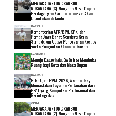
MENJAGA JANTUNG KARBON
NUSANTARA (3) Mengapa Masa Depan
Perdagangan Karbon Indonesia Akan
Ditentukan di Jambi
DAERAH
Kementerian ATR/BPN, KPK, dan
Pemda Jawa Barat Sepakati Kerja
Sama dalam Upaya Pencegahan Korupsi
serta Penguatan Ekonomi Daerah
NASIONAL
Menuju Dasawindu, De Britto Membuka
Ruang bagi Kota dan Masa Depan
DAERAH
Buka Ujian PPAT 2026, Wamen Ossy:
Memastikan Layanan Pertanahan dari
PPAT yang Kompeten, Profesional dan
Berintegritas
OPINI
MENJAGA JANTUNG KARBON
NUSANTARA (2) Mengapa Masa Depan