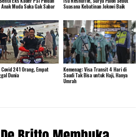
Sentil Eks Kader PSI Pindah
Isu Reshuffle, Surya Paloh Sebut
: Anak Muda Suka Gak Sabar
Suasana Kebatinan Jokowi Baik
f Covid 241 Orang, Empat
Kemenag: Visa Transit 4 Hari di
gal Dunia
Saudi Tak Bisa untuk Haji, Hanya
Umrah
 De Britto Membuka