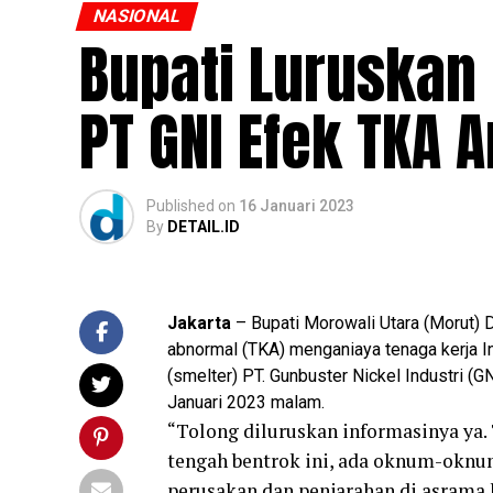
NASIONAL
Bupati Luruskan 
PT GNI Efek TKA A
Published
on
16 Januari 2023
By
DETAIL.ID
Jakarta
– Bupati Morowali Utara (Morut) 
abnormal (TKA) menganiaya tenaga kerja In
(smelter) PT. Gunbuster Nickel Industri (G
Januari 2023 malam.
“Tolong diluruskan informasinya ya. 
tengah bentrok ini, ada oknum-okn
perusakan dan penjarahan di asrama k