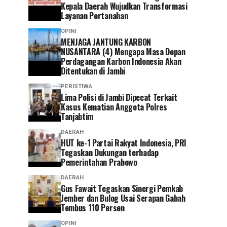
Kepala Daerah Wujudkan Transformasi
Layanan Pertanahan
OPINI
MENJAGA JANTUNG KARBON
NUSANTARA (4) Mengapa Masa Depan
Perdagangan Karbon Indonesia Akan
Ditentukan di Jambi
PERISTIWA
Lima Polisi di Jambi Dipecat Terkait
Kasus Kematian Anggota Polres
Tanjabtim
DAERAH
HUT ke-1 Partai Rakyat Indonesia, PRI
Tegaskan Dukungan terhadap
Pemerintahan Prabowo
DAERAH
Gus Fawait Tegaskan Sinergi Pemkab
Jember dan Bulog Usai Serapan Gabah
Tembus 110 Persen
OPINI