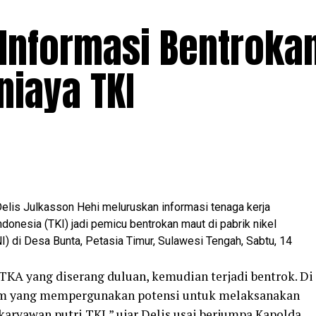
Informasi Bentrokan
niaya TKI
Delis Julkasson Hehi meluruskan informasi tenaga kerja
donesia (TKI) jadi pemicu bentrokan maut di pabrik nikel
NI) di Desa Bunta, Petasia Timur, Sulawesi Tengah, Sabtu, 14
TKA yang diserang duluan, kemudian terjadi bentrok. Di
um yang mempergunakan potensi untuk melaksanakan
aryawan putri TKI,” ujar Delis usai berjumpa Kapolda