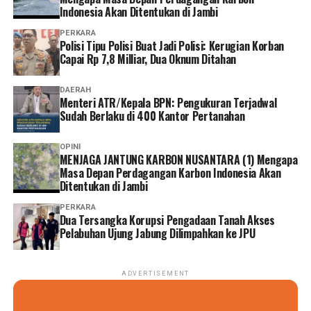
pelibatan masyarakat dalam pengembangan kawasan
Indonesia Akan Ditentukan di Jambi
masih belum optimal.
PERKARA
Polisi Tipu Polisi Buat Jadi Polisi: Kerugian Korban
‎”Ya, ada yang dianakemaskan, ada yang tidak. Kami juga
Capai Rp 7,8 Milliar, Dua Oknum Ditahan
kaget tadi tiba-tiba baru ada undangan,” tuturnya.
DAERAH
Menteri ATR/Kepala BPN: Pengukuran Terjadwal
‎Warga berharap keberadaan Museum Sriwijaya
Sudah Berlaku di 400 Kantor Pertanahan
Dharmakirti dan revitalisasi KCBN Muarojambi benar-
benar memberikan manfaat bagi masyarakat sekitar,
OPINI
pelaku UMKM, serta komunitas budaya di kawasan
MENJAGA JANTUNG KARBON NUSANTARA (1) Mengapa
Masa Depan Perdagangan Karbon Indonesia Akan
tersebut.
Ditentukan di Jambi
Reporter:
Juan Ambarita
PERKARA
Dua Tersangka Korupsi Pengadaan Tanah Akses
Pelabuhan Ujung Jabung Dilimpahkan ke JPU
ADVERTISEMENT