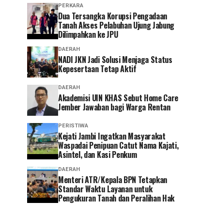
PERKARA
Dua Tersangka Korupsi Pengadaan
Tanah Akses Pelabuhan Ujung Jabung
Dilimpahkan ke JPU
DAERAH
NADI JKN Jadi Solusi Menjaga Status
Kepesertaan Tetap Aktif
DAERAH
Akademisi UIN KHAS Sebut Home Care
Jember Jawaban bagi Warga Rentan
PERISTIWA
‎Kejati Jambi Ingatkan Masyarakat
Waspadai Penipuan Catut Nama Kajati,
Asintel, dan Kasi Penkum
DAERAH
Menteri ATR/Kepala BPN Tetapkan
Standar Waktu Layanan untuk
Pengukuran Tanah dan Peralihan Hak