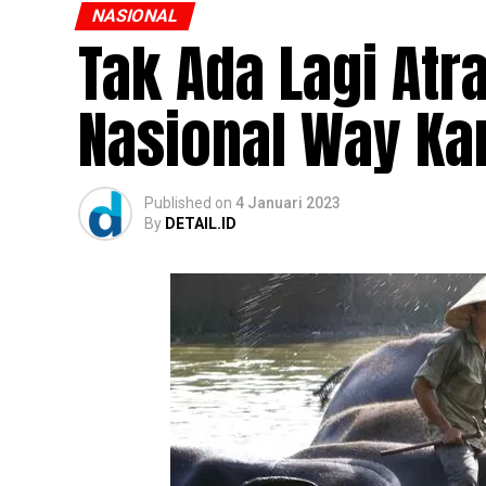
NASIONAL
Tak Ada Lagi Atr
Nasional Way K
Published
on
4 Januari 2023
By
DETAIL.ID