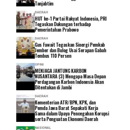
Tanjabtim
DAERAH
HUT ke-1 Partai Rakyat Indonesia, PRI
Tegaskan Dukungan terhadap
Pemerintahan Prabowo
DAERAH
Gus Fawait Tegaskan Sinergi Pemkab
Jember dan Bulog Usai Serapan Gabah
Tembus 110 Persen
OPINI
MENJAGA JANTUNG KARBON
NUSANTARA (3) Mengapa Masa Depan
Perdagangan Karbon Indonesia Akan
Ditentukan di Jambi
DAERAH
Kementerian ATR/BPN, KPK, dan
Pemda Jawa Barat Sepakati Kerja
Sama dalam Upaya Pencegahan Korupsi
serta Penguatan Ekonomi Daerah
NASIONAL