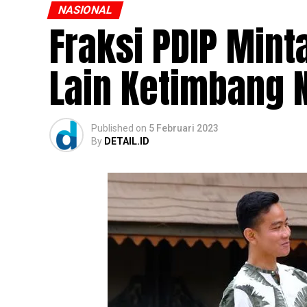
NASIONAL
Fraksi PDIP Mint
Lain Ketimbang 
Published
on
5 Februari 2023
By
DETAIL.ID