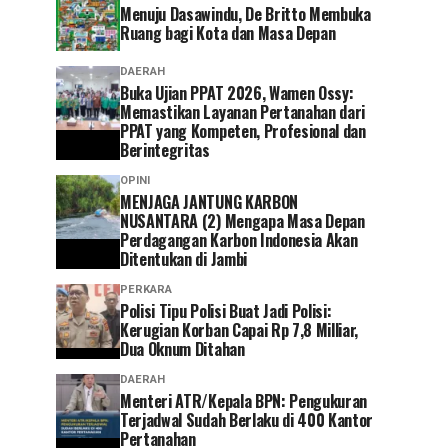
Menuju Dasawindu, De Britto Membuka
Ruang bagi Kota dan Masa Depan
DAERAH
Buka Ujian PPAT 2026, Wamen Ossy:
Memastikan Layanan Pertanahan dari
PPAT yang Kompeten, Profesional dan
Berintegritas
OPINI
MENJAGA JANTUNG KARBON
NUSANTARA (2) Mengapa Masa Depan
Perdagangan Karbon Indonesia Akan
Ditentukan di Jambi
PERKARA
Polisi Tipu Polisi Buat Jadi Polisi:
Kerugian Korban Capai Rp 7,8 Milliar,
Dua Oknum Ditahan
DAERAH
Menteri ATR/Kepala BPN: Pengukuran
Terjadwal Sudah Berlaku di 400 Kantor
Pertanahan