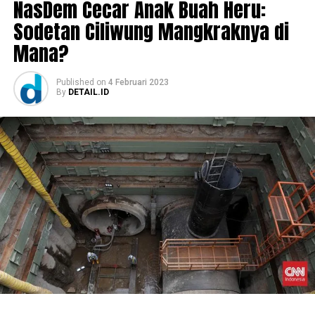
NasDem Cecar Anak Buah Heru:
Sodetan Ciliwung Mangkraknya di
Mana?
Published
on
4 Februari 2023
By
DETAIL.ID