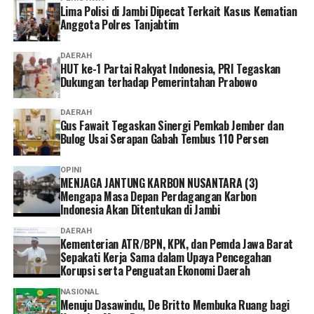
miliar rupiah belum memberikan dampak signifikan bagi
Lima Polisi di Jambi Dipecat Terkait Kasus Kematian
masyarakat sekitar, Fadli mengatakan pembangunan
Anggota Polres Tanjabtim
kawasan budaya membutuhkan waktu dan tidak hanya
berfokus pada infrastruktur.
DAERAH
HUT ke-1 Partai Rakyat Indonesia, PRI Tegaskan
Dukungan terhadap Pemerintahan Prabowo
‎”Ekosistemnya harus dibangun, SDM juga harus
dipersiapkan. Seperti Borobudur, sudah ada kawasan
DAERAH
untuk pasar UMKMnya jadi hidup masyarakat.
Gus Fawait Tegaskan Sinergi Pemkab Jember dan
Bulog Usai Serapan Gabah Tembus 110 Persen
Muarojambi juga harus dibangun dengan melibatkan
seluruh pihak, termasuk masyarakat,” ujarnya.
OPINI
MENJAGA JANTUNG KARBON NUSANTARA (3)
‎Sementara itu, seorang warga Muarojambi menilai
Mengapa Masa Depan Perdagangan Karbon
pelibatan masyarakat dalam pengembangan kawasan
Indonesia Akan Ditentukan di Jambi
masih belum optimal.
DAERAH
Kementerian ATR/BPN, KPK, dan Pemda Jawa Barat
Sepakati Kerja Sama dalam Upaya Pencegahan
‎”Ya, ada yang dianakemaskan, ada yang tidak. Kami juga
Korupsi serta Penguatan Ekonomi Daerah
kaget tadi tiba-tiba baru ada undangan,” tuturnya.
NASIONAL
Menuju Dasawindu, De Britto Membuka Ruang bagi
‎Warga berharap keberadaan Museum Sriwijaya