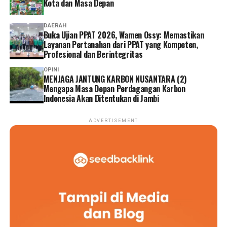
Kota dan Masa Depan
Dharmakirti dan revitalisasi KCBN Muarojambi benar-
benar memberikan manfaat bagi masyarakat sekitar,
DAERAH
pelaku UMKM, serta komunitas budaya di kawasan
Buka Ujian PPAT 2026, Wamen Ossy: Memastikan
Layanan Pertanahan dari PPAT yang Kompeten,
tersebut.
Profesional dan Berintegritas
Reporter:
Juan Ambarita
OPINI
MENJAGA JANTUNG KARBON NUSANTARA (2)
Mengapa Masa Depan Perdagangan Karbon
Indonesia Akan Ditentukan di Jambi
ADVERTISEMENT