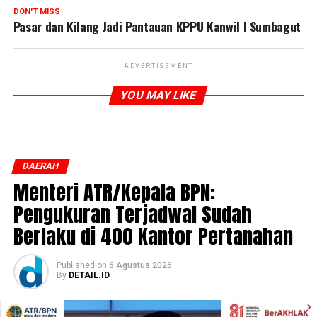
DON'T MISS
Pasar dan Kilang Jadi Pantauan KPPU Kanwil I Sumbagut
ADVERTISEMENT
YOU MAY LIKE
DAERAH
Menteri ATR/Kepala BPN:
Pengukuran Terjadwal Sudah
Berlaku di 400 Kantor Pertanahan
Published
on
6 Agustus 2026
By
DETAIL.ID