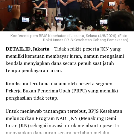
mencapai target lima hari.
“Target kami masa tunggunya paling lama tujuh hari,
sedangkan setelah dikerjakan target penyelesaiannya
lima hari. Yang belum memenuhi target akan kami
dorong dengan penambahan petugas agar pelayanan
Konferensi pers BPJS Kesehatan di Jakarta, Selasa (4/8/2026). (Foto:
Dok/Humas BPJS Kesehatan Cabang Pamekasan)
semakin baik,” kata Menteri Nusron.
DETAIL.ID, Jakarta
– Tidak sedikit peserta JKN yang
memiliki kemauan membayar iuran, namun mengalami
Menteri Nusron menegaskan, transformasi layanan ini
kendala menyiapkan dana secara penuh saat jatuh
bertujuan memberikan kepastian kepada masyarakat
tempo pembayaran iuran.
dalam memperoleh pelayanan pertanahan. Evaluasi
terhadap pelaksanaan pengukuran terjadwal akan
Kondisi ini terutama dialami oleh peserta segmen
dilakukan secara berkala sebagai dasar penyempurnaan
Pekerja Bukan Penerima Upah (PBPU) yang memiliki
kualitas pelayanan di seluruh Kantor Pertanahan.
penghasilan tidak tetap.
“Jadi tujuan kami adalah memberikan karpet merah buat
Untuk menjawab tantangan tersebut, BPJS Kesehatan
rakyat yang mengurus tanah, jangan sampai ada
meluncurkan Program NADI JKN (Menabung Demi
ketidakpastian, pelayanan itu kata kuncinya kepuasan
Iuran JKN) sebagai inovasi untuk membantu peserta
pelanggan,” tutur Menteri Nusron.
menyiapkan dana iuran secara bertahap melalui