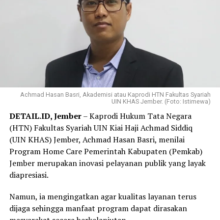
Pujo menambahkan, Program NADI JKN adalah sarana
bagi peserta untuk mempersiapkan pembayaran iuran
secara lebih ringan dan terencana.
Harapannya, semakin banyak peserta yang dapat
menjaga status kepesertaan tetap aktif dan
memperoleh perlindungan kesehatan secara
berkelanjutan.
Achmad Hasan Basri, Akademisi atau Kaprodi HTN Fakultas Syariah
UIN KHAS Jember. (Foto: Istimewa)
Melalui Program NADI JKN, peserta dapat menyisihkan
DETAIL.ID, Jember
– Kaprodi Hukum Tata Negara
dana secara bertahap sesuai kemampuan melalui mitra
(HTN) Fakultas Syariah UIN Kiai Haji Achmad Siddiq
yang telah bekerja sama dengan BPJS Kesehatan.
(UIN KHAS) Jember, Achmad Hasan Basri, menilai
Program Home Care Pemerintah Kabupaten (Pemkab)
Program ini dikembangkan dalam dua skema layanan,
Jember merupakan inovasi pelayanan publik yang layak
yaitu digital-kolektif dan konvensional-perorangan,
diapresiasi.
sehingga dapat menjangkau berbagai kelompok
masyarakat dengan karakteristik yang berbeda.
Namun, ia mengingatkan agar kualitas layanan terus
dijaga sehingga manfaat program dapat dirasakan
Pada skema digital-kolektif, peserta mendaftar melalui