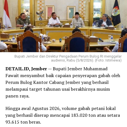
‎Ketua DPD PRI Provinsi Jambi, Robert Samosir turut
mengajak seluruh kader di Jambi untuk menjaga
solidaritas dan menjalankan visi partai.
‎”Terima kasih kepada seluruh rekan-rekan. Ini HUT
pertama kita. Mari jaga solidaritas demi mewujudkan visi
besar Partai Rakyat Indonesia,” kata Robert.
Bupati Jember dan Direktur Pengadaan Perum Bulog RI menggelar
‎Selain perayaan HUT, kegiatan yang dipusatkan di
audiensi, Rabu (5/8/2026). (Foto: Istimewa)
Bandar Lampung juga diisi dengan sejumlah agenda
DETAIL.ID, Jember
— Bupati Jember Muhammad
bakti sosial, di antaranya donor darah hingga
Fawait menyambut baik capaian penyerapan gabah oleh
peluncuran ambulans yang diperuntukkan bagi 38 DPD
Perum Bulog Kantor Cabang Jember yang berhasil
PRI di seluruh Indonesia.
melampaui target tahunan usai berakhirnya musim
panen raya.
Reporter:
Juan Ambarita
Hingga awal Agustus 2026, volume gabah petani lokal
yang berhasil diserap mencapai 183.020 ton atau setara
93.615 ton beras.