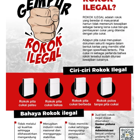
Dony Erwan Brilianto menjelaskan, rencana aksi dalam
kerja sama tersebut diharapkan mampu meningkatkan
kualitas pelayanan publik, memperkuat pendapatan
daerah, memberikan kepastian hukum atas aset,
sekaligus menutup celah penyimpangan dalam tata
kelola pertanahan dan tata ruang.
Ia menjelaskan, terdapat sembilan paket program kerja
sama yang dapat dipilih dan disesuaikan dengan
kebutuhan masing-masing daerah, yaitu Integrasi
Nomor Induk Bidang (NIB) dan Nomor Objek Pajak
(NOP); Integrasi Layanan Pertanahan dengan Mal
Pelayanan Publik; Percepatan Pendaftaran Tanah;
Percepatan Rencana Detail Tata Ruang (RDTR)
Terintegrasi dalam Online Single Submission (OSS);
Sensus Pertanahan Berbasis Geospasial; Integrasi
Kawasan Pertanian Pangan Berkelanjutan/Lahan
Pertanian Pangan Berkelanjutan (KP2B/LP2B) dalam