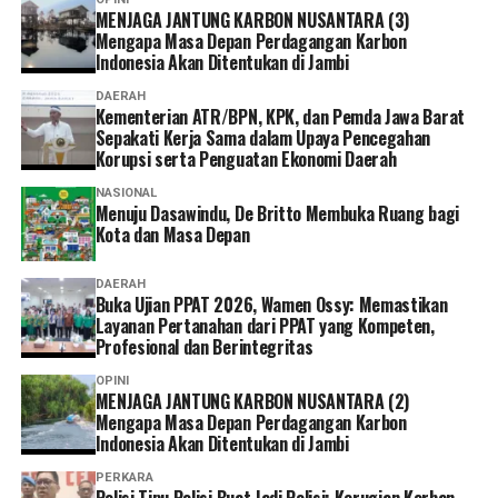
daerah.
MENJAGA JANTUNG KARBON NUSANTARA (3)
Mengapa Masa Depan Perdagangan Karbon
Indonesia Akan Ditentukan di Jambi
“Mudah-mudahan pertemuan ini melahirkan tertib
administrasi seluruh aset pemerintah bisa
DAERAH
Kementerian ATR/BPN, KPK, dan Pemda Jawa Barat
tersertipikatkan, aset warga bisa tersertipikatkan, NOP
Sepakati Kerja Sama dalam Upaya Pencegahan
disusun berdasarkan asas kepatutan dan kelayakan, dan
Korupsi serta Penguatan Ekonomi Daerah
ada perlindungan pada areal pertanian, areal
NASIONAL
perhutanan, perkebunan, mata air, serta seluruh areal
Menuju Dasawindu, De Britto Membuka Ruang bagi
publik yang memang diperuntukkan untuk publik,”
Kota dan Masa Depan
katanya.
DAERAH
Ke depan, Pemerintah Provinsi Jawa Barat berkomitmen
Buka Ujian PPAT 2026, Wamen Ossy: Memastikan
Layanan Pertanahan dari PPAT yang Kompeten,
untuk mempercepat sertipikasi aset daerah yang belum
Profesional dan Berintegritas
memiliki kepastian hukum. “Provinsi Jawa Barat masih
memiliki sekitar 3.200 bidang tanah yang belum
OPINI
MENJAGA JANTUNG KARBON NUSANTARA (2)
bersertipikat. Tahun 2027 harus sudah selesai, termasuk
Mengapa Masa Depan Perdagangan Karbon
jalan-jalan milik pemerintah. Kalau tidak disertipikatkan,
Indonesia Akan Ditentukan di Jambi
nanti akan semakin sulit melindungi aset tersebut,”
PERKARA
ucap Dedi Mulyadi.
Polisi Tipu Polisi Buat Jadi Polisi: Kerugian Korban