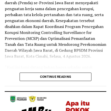
daerah (Pemda) se-Provinsi Jawa Barat menyepakati
Fawait.
penguatan kerja sama dalam pencegahan korupsi,
perbaikan tata kelola pertanahan dan tata ruang, serta
penguatan ekonomi daerah. Kesepakatan tersebut
disahkan dalam Rapat Koordinasi Program Pencegahan
Korupsi Monitoring Controlling Surveillance for
Prevention (MCSP) dan Optimalisasi Pemanfaatan
Tanah dan Tata Ruang untuk Mendorong Perekonomian
Daerah Wilayah Jawa Barat, di Gedung BPSDM Provinsi
Jawa Barat, Kota Cimahi, Selasa, 4 Agustus 2026.
“Hari ini kami datang bukan hanya sekadar untuk
penandatanganan, tapi kami ingin menyatukan
CONTINUE READING
komitmen, data, sistem, sumber daya, dan kewenangan
agar layanan pertanahan dan tata ruang menghasilkan
manfaat ekonomi yang nyata sekaligus memperkuat
tata kelola yang transparan dan akuntabel,” ujar Staf
Ahli Bidang Pengembangan Kawasan, Dony Erwan
Brilianto.