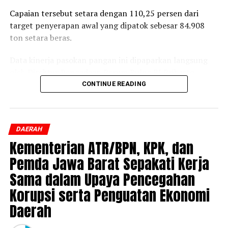
Capaian tersebut setara dengan 110,25 persen dari
target penyerapan awal yang dipatok sebesar 84.908
ton setara beras.
Data kinerja pasokan pangan ini dipaparkan langsung
oleh Direktur Pengadaan Perum Bulog RI Prihasto
Setyanto saat beraudiensi dengan Bupati Jember
CONTINUE READING
Muhammad Fawait di Jember, Rabu, 5 Agustus 2026.
Pertemuan tersebut membahas langkah strategis
DAERAH
penstabilan harga di tingkat produsen, pengelolaan
Kementerian ATR/BPN, KPK, dan
cadangan beras, hingga skema perlindungan
pendapatan petani lokal.
Pemda Jawa Barat Sepakati Kerja
Sama dalam Upaya Pencegahan
Direktur Pengadaan Bulog RI, Prihasto Setyanto,
Korupsi serta Penguatan Ekonomi
menyampaikan bahwa tingginya angka penyerapan
gabah di kawasan lumbung pangan ini menunjukkan
Daerah
kuatnya koordinasi antarinstansi di daerah.