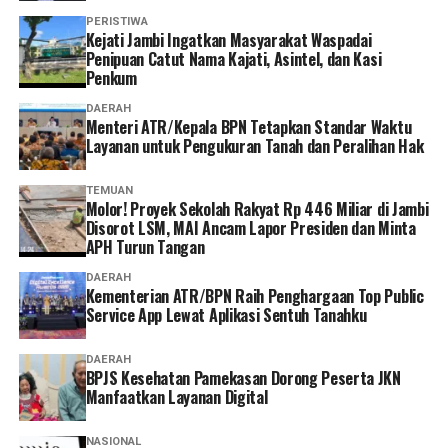
Surat Edaran ditandatangani, seluruh Kantor
PERISTIWA
Pertanahan segera menyusun Perjanjian Kerja Sama
‎Kejati Jambi Ingatkan Masyarakat Waspadai
Penipuan Catut Nama Kajati, Asintel, dan Kasi
dengan pemerintah daerah. Hal tersebut untuk
Penkum
mempercepat verifikasi BPHTB sekaligus
mengintegrasikan data Nomor Objek Pajak (NOP)
DAERAH
Menteri ATR/Kepala BPN Tetapkan Standar Waktu
dengan Nomor Identifikasi Bidang (NIB).
Layanan untuk Pengukuran Tanah dan Peralihan Hak
Di hadapan jajaran Kanwil BPN Provinsi D.I. Yogyakarta
TEMUAN
dan Jawa Tengah, Menteri Nusron mengingatkan bahwa
Molor! Proyek Sekolah Rakyat Rp 446 Miliar di Jambi
keberhasilan transformasi pelayanan bergantung pada
Disorot LSM, MAI Ancam Lapor Presiden dan Minta
APH Turun Tangan
komitmen seluruh jajaran.
DAERAH
“Bapak/Ibu sekalian, transformasi layanan menjadi
Kementerian ATR/BPN Raih Penghargaan Top Public
Service App Lewat Aplikasi Sentuh Tanahku
nomor satu dan kata kuncinya hanya satu, yaitu
permudah layanan buat masyarakat. Jangan dipersulit.
Sekali lagi, permudah layanan,” ucap Menteri Nusron.
DAERAH
BPJS Kesehatan Pamekasan Dorong Peserta JKN
Manfaatkan Layanan Digital
Pada kegiatan pembinaan ini, turut hadir Kepala Biro
Organisasi, Tata Laksana, dan Manajemen Risiko,
NASIONAL