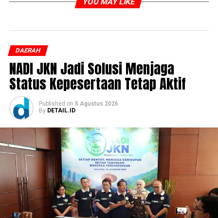
YOU MAY LIKE
DAERAH
NADI JKN Jadi Solusi Menjaga
Status Kepesertaan Tetap Aktif
Published
on
5 Agustus 2026
By
DETAIL.ID