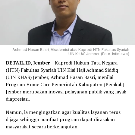
bagi peserta untuk mempersiapkan pembayaran iuran
secara lebih ringan dan terencana.
Harapannya, semakin banyak peserta yang dapat
menjaga status kepesertaan tetap aktif dan
memperoleh perlindungan kesehatan secara
berkelanjutan.
Achmad Hasan Basri, Akademisi atau Kaprodi HTN Fakultas Syariah
UIN KHAS Jember. (Foto: Istimewa)
Melalui Program NADI JKN, peserta dapat menyisihkan
DETAIL.ID, Jember
– Kaprodi Hukum Tata Negara
dana secara bertahap sesuai kemampuan melalui mitra
(HTN) Fakultas Syariah UIN Kiai Haji Achmad Siddiq
yang telah bekerja sama dengan BPJS Kesehatan.
(UIN KHAS) Jember, Achmad Hasan Basri, menilai
Program Home Care Pemerintah Kabupaten (Pemkab)
Program ini dikembangkan dalam dua skema layanan,
Jember merupakan inovasi pelayanan publik yang layak
yaitu digital-kolektif dan konvensional-perorangan,
diapresiasi.
sehingga dapat menjangkau berbagai kelompok
masyarakat dengan karakteristik yang berbeda.
Namun, ia mengingatkan agar kualitas layanan terus
dijaga sehingga manfaat program dapat dirasakan
Pada skema digital-kolektif, peserta mendaftar melalui
masyarakat secara berkelanjutan.
platform mitra seperti aplikasi digital dan ekosistem