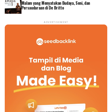
Einstein Al Makarima Mohammad; Kepala Biro
Malam yang Menyatukan Budaya, Seni, dan
Persaudaraan di De Britto
Hubungan Masyarakat dan Protokol, Achmad; Kepala
Kanwil BPN Provinsi Jawa Tengah, Sri Pranoto beserta
jajaran; serta Kepala Kanwil BPN Provinsi D.I.
ADVERTISEMENT
Yogyakarta, Sepyo Achanto dan jajaran.