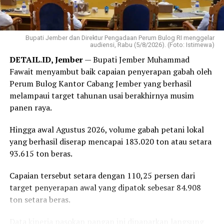
pertama kita. Mari jaga solidaritas demi mewujudkan visi
besar Partai Rakyat Indonesia,” kata Robert.
Bupati Jember dan Direktur Pengadaan Perum Bulog RI menggelar
‎Selain perayaan HUT, kegiatan yang dipusatkan di
audiensi, Rabu (5/8/2026). (Foto: Istimewa)
Bandar Lampung juga diisi dengan sejumlah agenda
DETAIL.ID, Jember
— Bupati Jember Muhammad
bakti sosial, di antaranya donor darah hingga
Fawait menyambut baik capaian penyerapan gabah oleh
peluncuran ambulans yang diperuntukkan bagi 38 DPD
Perum Bulog Kantor Cabang Jember yang berhasil
PRI di seluruh Indonesia.
melampaui target tahunan usai berakhirnya musim
panen raya.
Reporter:
Juan Ambarita
Hingga awal Agustus 2026, volume gabah petani lokal
yang berhasil diserap mencapai 183.020 ton atau setara
93.615 ton beras.
Capaian tersebut setara dengan 110,25 persen dari
target penyerapan awal yang dipatok sebesar 84.908
ton setara beras.
Data kinerja pasokan pangan ini dipaparkan langsung