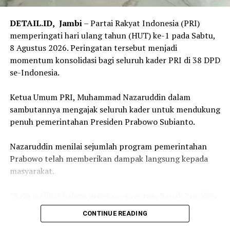
Oleh karena itu, Menteri ATR/Kepala BPN mengajak
para kepala daerah untuk memperkuat kerja sama
DETAIL.ID,
Jambi
– Partai Rakyat Indonesia (PRI)
melalui integrasi data antara Nomor Identifikasi Bidang
memperingati hari ulang tahun (HUT) ke-1 pada Sabtu,
(NIB) atau Nomor Induk Bidang Tanah dengan Nomor
8 Agustus 2026. Peringatan tersebut menjadi
Objek Pajak (NOP). Integrasi tersebut diharapkan
momentum konsolidasi bagi seluruh kader PRI di 38 DPD
mampu menyinkronkan data pertanahan dan
se-Indonesia.
perpajakan, baik dari sisi luasan maupun bentuk bidang
tanah sehingga penetapan BPHTB menjadi lebih akurat.
‎Ketua Umum PRI, Muhammad Nazaruddin dalam
sambutannya mengajak seluruh kader untuk mendukung
“Peralihan Hak itu saat jual beli tanah kan perlu balik
penuh pemerintahan Presiden Prabowo Subianto.
nama, saat ini juga lama. Alasannya macam-macam,
salah satunya verifikasi BPHTB-nya lama. Karena itu,
‎Nazaruddin menilai sejumlah program pemerintahan
saya butuh NOP sama dengan NIB sinkron dan cepat,
Prabowo telah memberikan dampak langsung kepada
supaya verifikasi BPHTB cepat. Sekarang, kami buat
masyarakat.
aturan main, verifikasi BPHTB di Pemda maksimal harus
tiga hari,” kata Menteri Nusron.
‎”Saya melihat bahwa program-program Bapak Presiden
Prabowo Subianto menyentuh langsung dan berdampak
Sebagai Gubernur NTT, Emanuel Melkiades Laka Lena
CONTINUE READING
nyata terhadap masyarakat Indonesia. Oleh karena itu,
langsung menginstruksikan jajarannya untuk