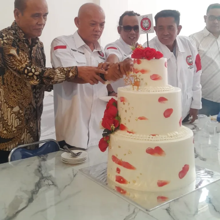
Peta Bidang Tanah (PBT) ditargetkan rampung
maksimal lima hari.
“Kami sudah buat keputusan, masa tunggu kalau kita
datang, misal masyarakat datang Selasa, daftar untuk
minta diukur tanahnya, paling lambat Senin depan
harus sudah diukur. Tujuh hari paling lambat. Setelah itu
jadi, peta bidangnya paling lambat lima hari harus sudah
jadi,” kata Menteri Nusron.
Di hadapan Gubernur, Wakil Gubernur, Sekretaris
Daerah, serta para Bupati/Wali Kota se-NTT, Menteri
Nusron juga menjelaskan terkait layanan pertanahan
yang berhubungan langsung dengan peran Pemda, yaitu
layanan Peralihan Hak. Menurutnya, salah satu kendala
yang menghambat proses Peralihan Hak atau balik nama
adalah lamanya proses verifikasi Bea Perolehan Hak atas
Tanah dan Bangunan (BPHTB).