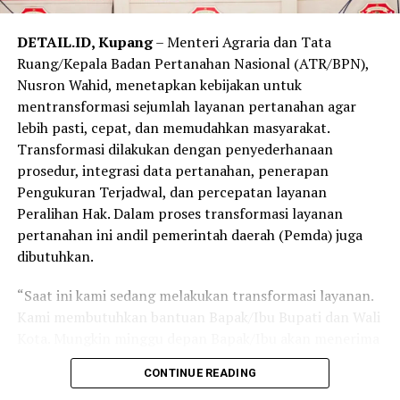
DETAIL.ID, Kupang
– Menteri Agraria dan Tata
Ruang/Kepala Badan Pertanahan Nasional (ATR/BPN),
Nusron Wahid, menetapkan kebijakan untuk
mentransformasi sejumlah layanan pertanahan agar
lebih pasti, cepat, dan memudahkan masyarakat.
Transformasi dilakukan dengan penyederhanaan
prosedur, integrasi data pertanahan, penerapan
Pengukuran Terjadwal, dan percepatan layanan
Peralihan Hak. Dalam proses transformasi layanan
pertanahan ini andil pemerintah daerah (Pemda) juga
dibutuhkan.
“Saat ini kami sedang melakukan transformasi layanan.
Kami membutuhkan bantuan Bapak/Ibu Bupati dan Wali
Kota. Mungkin minggu depan Bapak/Ibu akan menerima
Surat Edaran Bersama Kemendagri dan ATR/BPN terkait
CONTINUE READING
Pengukuran Terjadwal sama Peralihan Hak. Kita ingin