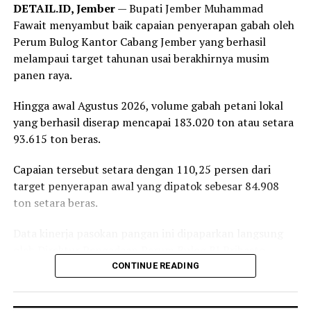
Bandar Lampung juga diisi dengan sejumlah agenda
DETAIL.ID, Jember
— Bupati Jember Muhammad
bakti sosial, di antaranya donor darah hingga
Fawait menyambut baik capaian penyerapan gabah oleh
peluncuran ambulans yang diperuntukkan bagi 38 DPD
Perum Bulog Kantor Cabang Jember yang berhasil
PRI di seluruh Indonesia.
melampaui target tahunan usai berakhirnya musim
panen raya.
Reporter:
Juan Ambarita
Hingga awal Agustus 2026, volume gabah petani lokal
yang berhasil diserap mencapai 183.020 ton atau setara
93.615 ton beras.
Capaian tersebut setara dengan 110,25 persen dari
target penyerapan awal yang dipatok sebesar 84.908
ton setara beras.
Data kinerja pasokan pangan ini dipaparkan langsung
oleh Direktur Pengadaan Perum Bulog RI Prihasto
Setyanto saat beraudiensi dengan Bupati Jember
CONTINUE READING
Muhammad Fawait di Jember, Rabu, 5 Agustus 2026.