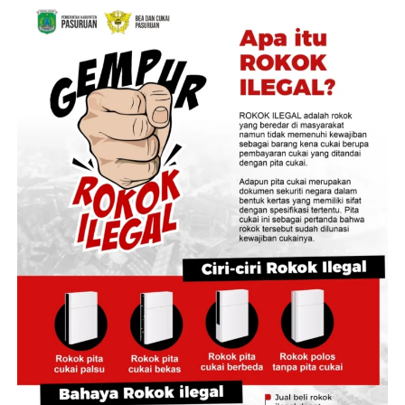
Pertemuan tersebut membahas langkah strategis
penstabilan harga di tingkat produsen, pengelolaan
cadangan beras, hingga skema perlindungan
pendapatan petani lokal.
Direktur Pengadaan Bulog RI, Prihasto Setyanto,
menyampaikan bahwa tingginya angka penyerapan
gabah di kawasan lumbung pangan ini menunjukkan
kuatnya koordinasi antarinstansi di daerah.
“Capaian ini menjadi bukti sinergi yang baik antara
Bulog, Pemerintah Kabupaten Jember, dan seluruh
pemangku kepentingan dalam mendukung
kesejahteraan petani sekaligus menjaga ketersediaan
stok pangan,” kata Prihasto.
Masuknya pasokan gabah ke gudang-gudang Bulog
secara masif dinilai efektif mencegah penurunan harga
gabah kering panen di tingkat petani yang kerap terjadi
saat pasokan melimpah.