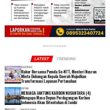
Merespons paparan tersebut, Bupati Jember
Muhammad Fawait menegaskan bahwa kepastian pasar
bagi hasil tani warga menjadi prioritas pemerintah
daerah dalam menjaga pilar ekonomi perdesaan.
“Kami berkomitmen terus memperkuat koordinasi
bersama Bulog untuk mendukung ketahanan pangan
ADVERTISEMENT
dan meningkatkan kesejahteraan petani,” tutur Gus
Fawait.
LATEST
TRENDING
DAERAH
Rakor Bersama Pemda Se-NTT, Menteri Nusron
Minta Dukungan Kepala Daerah Wujudkan
Transformasi Layanan Pertanahan
OPINI
MENJAGA JANTUNG KARBON NUSANTARA (4)
Mengapa Masa Depan Perdagangan Karbon
Indonesia Akan Ditentukan di Jambi
PERISTIWA