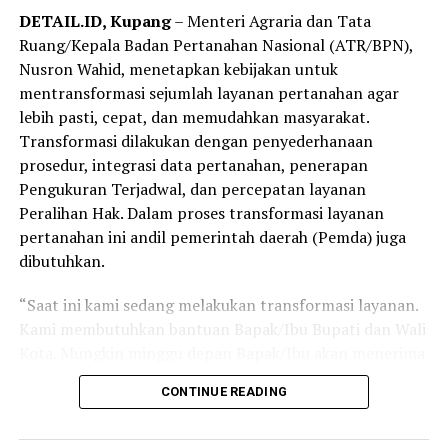
DETAIL.ID, Kupang
– Menteri Agraria dan Tata
Ruang/Kepala Badan Pertanahan Nasional (ATR/BPN),
Nusron Wahid, menetapkan kebijakan untuk
mentransformasi sejumlah layanan pertanahan agar
lebih pasti, cepat, dan memudahkan masyarakat.
Transformasi dilakukan dengan penyederhanaan
prosedur, integrasi data pertanahan, penerapan
Pengukuran Terjadwal, dan percepatan layanan
Peralihan Hak. Dalam proses transformasi layanan
pertanahan ini andil pemerintah daerah (Pemda) juga
dibutuhkan.
“Saat ini kami sedang melakukan transformasi layanan.
Kami membutuhkan bantuan Bapak/Ibu Bupati dan Wali
Kota. Mungkin minggu depan Bapak/Ibu akan menerima
Surat Edaran Bersama Kemendagri dan ATR/BPN terkait
CONTINUE READING
Pengukuran Terjadwal sama Peralihan Hak. Kita ingin
semua layanan yang kita berikan memudahkan