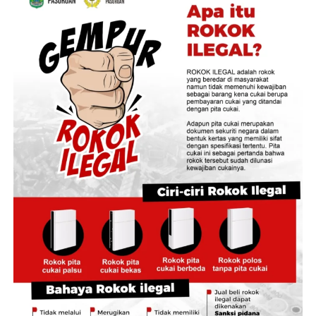
penstabilan harga di tingkat produsen, pengelolaan
cadangan beras, hingga skema perlindungan
pendapatan petani lokal.
Direktur Pengadaan Bulog RI, Prihasto Setyanto,
menyampaikan bahwa tingginya angka penyerapan
gabah di kawasan lumbung pangan ini menunjukkan
kuatnya koordinasi antarinstansi di daerah.
“Capaian ini menjadi bukti sinergi yang baik antara
Bulog, Pemerintah Kabupaten Jember, dan seluruh
pemangku kepentingan dalam mendukung
kesejahteraan petani sekaligus menjaga ketersediaan
stok pangan,” kata Prihasto.
Masuknya pasokan gabah ke gudang-gudang Bulog
secara masif dinilai efektif mencegah penurunan harga
gabah kering panen di tingkat petani yang kerap terjadi
saat pasokan melimpah.