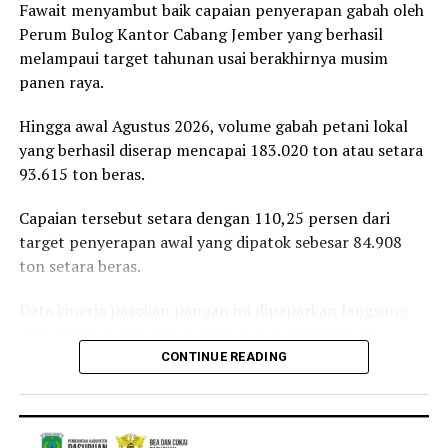
bakti sosial, di antaranya donor darah hingga
Fawait menyambut baik capaian penyerapan gabah oleh
peluncuran ambulans yang diperuntukkan bagi 38 DPD
Perum Bulog Kantor Cabang Jember yang berhasil
PRI di seluruh Indonesia.
melampaui target tahunan usai berakhirnya musim
panen raya.
Reporter:
Juan Ambarita
Hingga awal Agustus 2026, volume gabah petani lokal
yang berhasil diserap mencapai 183.020 ton atau setara
93.615 ton beras.
Capaian tersebut setara dengan 110,25 persen dari
target penyerapan awal yang dipatok sebesar 84.908
ton setara beras.
Data kinerja pasokan pangan ini dipaparkan langsung
oleh Direktur Pengadaan Perum Bulog RI Prihasto
Setyanto saat beraudiensi dengan Bupati Jember
CONTINUE READING
Muhammad Fawait di Jember, Rabu, 5 Agustus 2026.
Pertemuan tersebut membahas langkah strategis