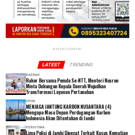
Merespons paparan tersebut, Bupati Jember
Muhammad Fawait menegaskan bahwa kepastian pasar
bagi hasil tani warga menjadi prioritas pemerintah
daerah dalam menjaga pilar ekonomi perdesaan.
“Kami berkomitmen terus memperkuat koordinasi
bersama Bulog untuk mendukung ketahanan pangan
ADVERTISEMENT
dan meningkatkan kesejahteraan petani,” tutur Gus
Fawait.
LATEST
TRENDING
DAERAH
Rakor Bersama Pemda Se-NTT, Menteri Nusron
Minta Dukungan Kepala Daerah Wujudkan
Transformasi Layanan Pertanahan
OPINI
MENJAGA JANTUNG KARBON NUSANTARA (4)
Mengapa Masa Depan Perdagangan Karbon
Indonesia Akan Ditentukan di Jambi
PERISTIWA
Lima Polisi di Jambi Dipecat Terkait Kasus Kematian