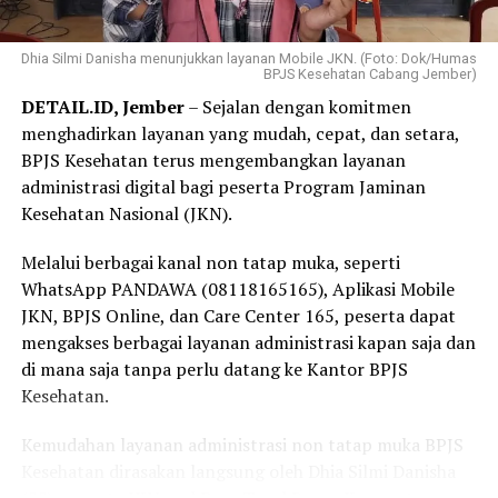
dalam memastikan masyarakat memperoleh akses
“Menurut saya, jangan menunggu sampai sakit baru
pelayanan kesehatan tanpa terkendala biaya.
Dhia Silmi Danisha menunjukkan layanan Mobile JKN. (Foto: Dok/Humas
mengurus kepesertaan JKN. Selagi ada kemudahan
BPJS Kesehatan Cabang Jember)
melalui Program REHAB 3.0, manfaatkan kesempatan
“Selama bertugas di puskesmas, saya sering menjumpai
DETAIL.ID, Jember
– Sejalan dengan komitmen
ini untuk melunasi tunggakan secara bertahap. Dengan
pasien yang dapat memperoleh pemeriksaan,
menghadirkan layanan yang mudah, cepat, dan setara,
kepesertaan JKN yang tetap aktif, kita dan keluarga bisa
pengobatan, hingga rujukan sesuai kebutuhan karena
BPJS Kesehatan terus mengembangkan layanan
merasa lebih tenang karena perlindungan kesehatan
menjadi peserta JKN. Pengalaman itu membuat saya
administrasi digital bagi peserta Program Jaminan
sudah siap digunakan kapan pun dibutuhkan,” tuturnya.
semakin yakin bahwa Program JKN memiliki manfaat
Kesehatan Nasional (JKN).
yang sangat besar, terutama dalam memastikan
masyarakat tetap dapat mengakses layanan kesehatan
Melalui berbagai kanal non tatap muka, seperti
tanpa terkendala biaya,” ujar Linda.
WhatsApp PANDAWA (08118165165), Aplikasi Mobile
JKN, BPJS Online, dan Care Center 165, peserta dapat
Selain sebagai tenaga kesehatan, Linda juga merasakan
mengakses berbagai layanan administrasi kapan saja dan
langsung manfaat Program JKN dalam kehidupan
di mana saja tanpa perlu datang ke Kantor BPJS
keluarganya.
Kesehatan.
Menurutnya, ia bersama anggota keluarganya kerap
Kemudahan layanan administrasi non tatap muka BPJS
memanfaatkan layanan JKN untuk mendapatkan
Kesehatan dirasakan langsung oleh Dhia Silmi Danisha
pemeriksaan dan pengobatan ketika mengalami keluhan
(22), peserta JKN asal Desa Tegal Besar, Kecamatan