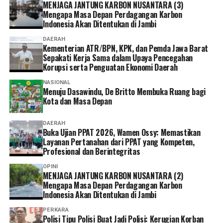
MENJAGA JANTUNG KARBON NUSANTARA (3)
keberadaan berbagai kanal layanan digital memberikan
Mengapa Masa Depan Perdagangan Karbon
lebih banyak pilihan bagi peserta untuk mengurus
Indonesia Akan Ditentukan di Jambi
administrasi sesuai kebutuhan dan kondisi masing-
DAERAH
masing.
Kementerian ATR/BPN, KPK, dan Pemda Jawa Barat
Sepakati Kerja Sama dalam Upaya Pencegahan
Ia pun menganggap kepesertaan JKN penting dimiliki
Korupsi serta Penguatan Ekonomi Daerah
sebagai bentuk perlindungan kesehatan bagi diri sendiri
NASIONAL
dan keluarga sekaligus mendukung keberlangsungan
Menuju Dasawindu, De Britto Membuka Ruang bagi
Program JKN.
Kota dan Masa Depan
“Menurut saya, layanan non tatap muka ini sangat
DAERAH
Buka Ujian PPAT 2026, Wamen Ossy: Memastikan
memudahkan karena semua urusan administrasi bisa
Layanan Pertanahan dari PPAT yang Kompeten,
diakses cukup melalui handphone. Saya berharap ke
Profesional dan Berintegritas
depannya layanannya terus dikembangkan agar semakin
OPINI
mudah digunakan dan kendala teknis bisa semakin
MENJAGA JANTUNG KARBON NUSANTARA (2)
diminimalkan. Dengan begitu, peserta bisa mengurus
Mengapa Masa Depan Perdagangan Karbon
administrasi dengan lebih cepat tanpa harus datang dan
Indonesia Akan Ditentukan di Jambi
mengantre di kantor,” tuturnya. (*)
PERKARA
Polisi Tipu Polisi Buat Jadi Polisi: Kerugian Korban