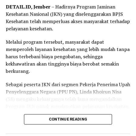
membuat layanan tersebut lebih praktis dan mudah
DETAIL.ID, Jember
– Hadirnya Program Jaminan
diakses.
Kesehatan Nasional (JKN) yang diselenggarakan BPJS
“Saya langsung mendaftar Program REHAB 3.0 melalui
Kesehatan telah memperluas akses masyarakat terhadap
Aplikasi Mobile JKN dan prosesnya sangat mudah. Saya
pelayanan kesehatan.
tidak perlu datang ke kantor BPJS Kesehatan. Bagi saya,
Melalui program tersebut, masyarakat dapat
skema cicilan yang fleksibel benar-benar menjadi solusi
memperoleh layanan kesehatan yang lebih mudah tanpa
karena saya bisa mencicil tunggakan sesuai kemampuan.
harus terbebani biaya pengobatan, sehingga
Saya juga bersyukur pemerintah tetap hadir
kekhawatiran akan tingginya biaya berobat semakin
memberikan perlindungan kesehatan bagi masyarakat
berkurang.
yang membutuhkan,” katanya.
Sebagai peserta JKN dari segmen Pekerja Penerima Upah
Elok mengaku sangat terbantu dengan kehadiran BPJS
Penyelenggara Negara (PPU PN), Linda Khoirun Nisa
Keliling di desanya.
(38) mengaku keluarganya telah lama mengandalkan
Ia datang untuk memastikan status kepesertaan JKN
Program JKN untuk mendapatkan pelayanan kesehatan.
sekaligus berkonsultasi mengenai mekanisme
Bersama suami dan kedua anaknya, ia merasakan
CONTINUE READING
pembayaran iuran dan pendaftaran Program REHAB.
langsung manfaat program tersebut, termasuk
Menurutnya, petugas memberikan penjelasan yang jelas
pengalaman yang menurutnya paling berkesan saat