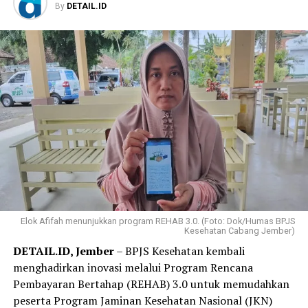
By
DETAIL.ID
Elok Afifah menunjukkan program REHAB 3.0. (Foto: Dok/Humas BPJS
Kesehatan Cabang Jember)
DETAIL.ID, Jember
– BPJS Kesehatan kembali
menghadirkan inovasi melalui Program Rencana
Pembayaran Bertahap (REHAB) 3.0 untuk memudahkan
peserta Program Jaminan Kesehatan Nasional (JKN)