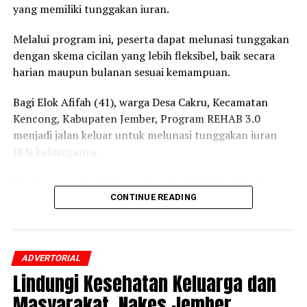
yang memiliki tunggakan iuran.
Melalui program ini, peserta dapat melunasi tunggakan
dengan skema cicilan yang lebih fleksibel, baik secara
harian maupun bulanan sesuai kemampuan.
Bagi Elok Afifah (41), warga Desa Cakru, Kecamatan
Kencong, Kabupaten Jember, Program REHAB 3.0
menjadi jalan keluar untuk melunasi tunggakan iuran
JKN keluarganya.
Peserta yang terdaftar pada segmen PBPU (Pekerja
Bukan Penerima Upah) dan BP (Bukan Pekerja)
CONTINUE READING
Pemerintah Daerah itu mengaku awalnya belum
mengetahui adanya program tersebut.
ADVERTORIAL
Setelah mendapatkan penjelasan dari petugas BPJS
Lindungi Kesehatan Keluarga dan
Kesehatan mengenai skema cicilan dan prosedur
pendaftarannya, ia pun memutuskan mengikuti
Masyarakat, Nakes Jember