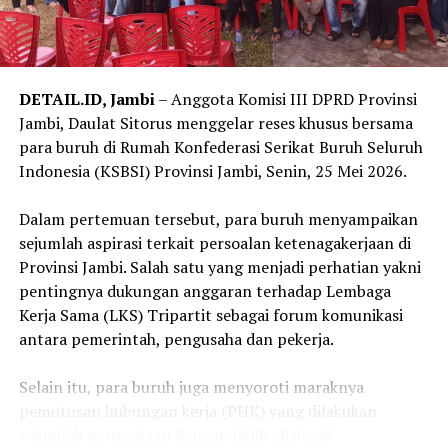
DETAIL.ID, Jambi
– Anggota Komisi III DPRD Provinsi
Jambi, Daulat Sitorus menggelar reses khusus bersama
para buruh di Rumah Konfederasi Serikat Buruh Seluruh
Indonesia (KSBSI) Provinsi Jambi, Senin, 25 Mei 2026.
‎Dalam pertemuan tersebut, para buruh menyampaikan
sejumlah aspirasi terkait persoalan ketenagakerjaan di
Provinsi Jambi. Salah satu yang menjadi perhatian yakni
pentingnya dukungan anggaran terhadap Lembaga
Kerja Sama (LKS) Tripartit sebagai forum komunikasi
antara pemerintah, pengusaha dan pekerja.
‎Selain itu, para buruh juga menyoroti maraknya
pemutusan hubungan kerja (PHK) yang dilakukan
sejumlah perusahaan dengan dalih efisiensi.