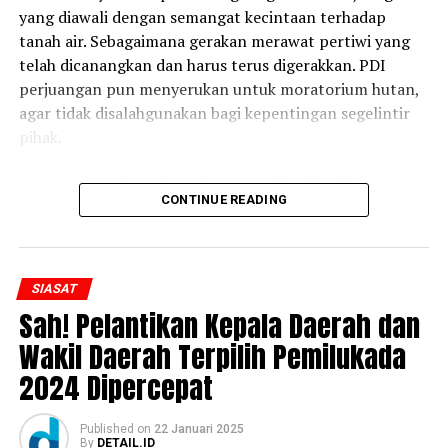
yang diawali dengan semangat kecintaan terhadap
tanah air. Sebagaimana gerakan merawat pertiwi yang
telah dicanangkan dan harus terus digerakkan. PDI
perjuangan pun menyerukan untuk moratorium hutan,
agar tidak disalahgunakan bagi kepentingan segelintir
pihak.
“Selain menyelamatkan ekosistem kita, Ibu Mega juga
CONTINUE READING
berpesan agar Badan Penanggulangan Bencana terus
bergerak membantu rakyat membantu rakyat dalam
tanggap darurat bemcana, sebagaimana terjadi di
Sumatera Utara, Aceh, dan Sumatera Barat serta
SIASAT
daerah-daerah lain,” ujar Hasto.
Sah! Pelantikan Kepala Daerah dan
Menurut Hasto, PDI Perjuangan lewat organisasi sayap
Wakil Daerah Terpilih Pemilukada
Badan Serbaguna (Baguna) kini juga tengah aktif
2024 Dipercepat
bergerak membantu masyarakat terdampak bencana
tanpa membeda-bedakan afiliasi politiknya. Semua itu,
Published
on
22 Januari 2025
kata Hasto, digerakkan oleh nilai-nilai kemanusiaan.
By
DETAIL.ID