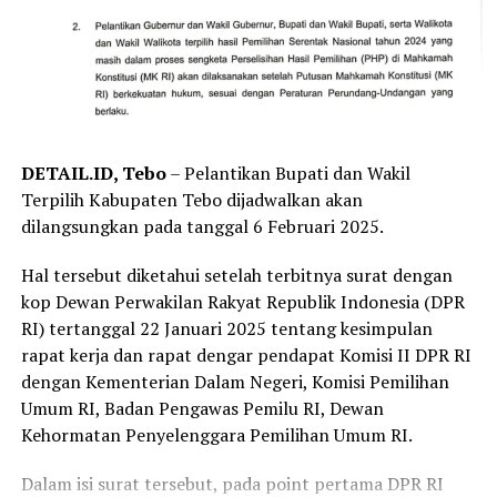
Perjuangan sendiri merupakan fungsi di tengah-tengah
rakyat.
“Itu akan dicanangkan di dalam Konferda dan Konfercab
ini serta sikap politik kita. Terhadap lingkungan,
perekonomian rakyat, sikap politik terhadap geopolitik
dan geostrategis dari Jambi. Ini semua akan disampaikan
DETAIL.ID, Tebo
– Pelantikan Bupati dan Wakil
kepada masyarakat luas,” katanya.
Terpilih Kabupaten Tebo dijadwalkan akan
dilangsungkan pada tanggal 6 Februari 2025.
Secara geografis, letak Provinsi Jambi yang berada di
tengah-tengah Pulau Sumatera, maka menurut Hasto
Hal tersebut diketahui setelah terbitnya surat dengan
aspek konektografi harus dikedepankan. Selain itu ia
kop Dewan Perwakilan Rakyat Republik Indonesia (DPR
kembali menekankan soal pentingnya menjaga
RI) tertanggal 22 Januari 2025 tentang kesimpulan
lingkungan khususnya ekosistem Sungai Batanghari.
rapat kerja dan rapat dengar pendapat Komisi II DPR RI
dengan Kementerian Dalam Negeri, Komisi Pemilihan
Kata Hasto, agar tidak ada lagi limbah industri yang
Umum RI, Badan Pengawas Pemilu RI, Dewan
dibuang ke Sungai Batanghari, yang telah merekam jejak
Kehormatan Penyelenggara Pemilihan Umum RI.
peradaban yang luar biasa.
Dalam isi surat tersebut, pada point pertama DPR RI