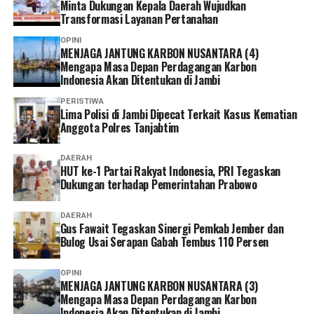
Minta Dukungan Kepala Daerah Wujudkan
dengan visi dan misi yang berkeadilan demi Tebo Maju.
Transformasi Layanan Pertanahan
Reporter:
Hary Irawan
OPINI
MENJAGA JANTUNG KARBON NUSANTARA (4)
Mengapa Masa Depan Perdagangan Karbon
Indonesia Akan Ditentukan di Jambi
PERISTIWA
Lima Polisi di Jambi Dipecat Terkait Kasus Kematian
Anggota Polres Tanjabtim
DAERAH
HUT ke-1 Partai Rakyat Indonesia, PRI Tegaskan
Dukungan terhadap Pemerintahan Prabowo
DAERAH
Gus Fawait Tegaskan Sinergi Pemkab Jember dan
Bulog Usai Serapan Gabah Tembus 110 Persen
OPINI
MENJAGA JANTUNG KARBON NUSANTARA (3)
Mengapa Masa Depan Perdagangan Karbon
Indonesia Akan Ditentukan di Jambi