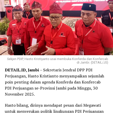
‎”Saya berasal dari buruh dan dibesarkan oleh buruh.
Karena itu, aspirasi para pekerja akan terus saya
perjuangkan,” katanya.
‎Reses tersebut menjadi ruang dialog antara wakil rakyat
dan para pekerja untuk menyampaikan berbagai
persoalan ketenagakerjaan yang terjadi di lapangan,
mulai dari ancaman PHK hingga perlindungan hak-hak
buruh di Provinsi Jambi.
Sekjen PDIP, Hasto Kristiyanto usai membuka Konferda dan Konfercab
di Jambi. (DETAIL/JS)
‎Reporter:
Juan Ambarita
DETAIL.ID, Jambi
– Sekretaris Jendral DPP PDI
Perjuangan, Hasto Kristianto menyampaikan sejumlah
poin penting dalam agenda Konferda dan Konfercab
PDI Perjuangan se-Provinsi Jambi pada Minggu, 30
November 2025.
Hasto bilang, dirinya mendapat pesan dari Megawati
untuk menyerukan politik lingkungan PDI Perjuangan