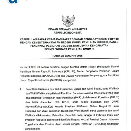
Sekjen PDI Perjuangan tersebut juga menyoroti kondisi
ekosistem lingkungan yang jadi pemicu bencana alam di
sejumlah daerah di Indonesia saat ini, terkhusus di Pulau
Sumatera. Oleh karena itu Ketua Umum PDI Perjuangan
juga mengajak agar semua masyarakat bersama-sama
saling merawat ekosistem lingkungan, yang tak lain
merupakan jalan peradaban manusia itu sendiri.
“Maka mari kita jaga peradaban kita, dengan (menjaga)
hutan-hutan tropis sebagai paru-paru dunia dan pusat
ekosistem yang harusnya kita kaji manfaatnya bagi
kemanusiaan, bukan dieksploitasi yang kemudian
menciptakan bencana di mana-mana,” katanya.
Sementara itu disinggung terkait target Pemilu 2029,
Hasto bilang saat ini PDI Perjuangan lebih berbicara
pada konsolidasi mulai ideologi hingga organisasi politik
kader. Sebab menurut Hasto target politik PDI