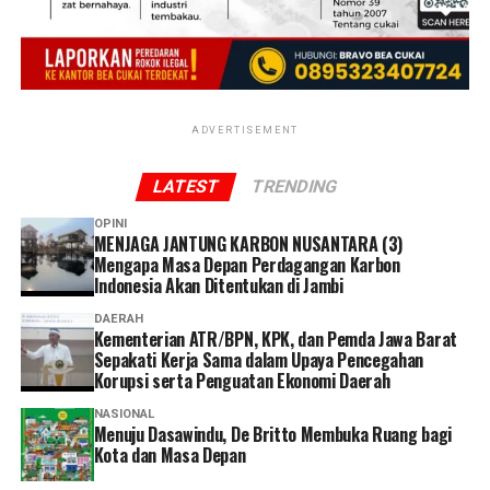
Menteri Nusron menegaskan, transformasi layanan ini
bertujuan memberikan kepastian kepada masyarakat
dalam memperoleh pelayanan pertanahan. Evaluasi
terhadap pelaksanaan pengukuran terjadwal akan
dilakukan secara berkala sebagai dasar penyempurnaan
ADVERTISEMENT
kualitas pelayanan di seluruh Kantor Pertanahan.
LATEST
TRENDING
“Jadi tujuan kami adalah memberikan karpet merah buat
rakyat yang mengurus tanah, jangan sampai ada
OPINI
MENJAGA JANTUNG KARBON NUSANTARA (3)
ketidakpastian, pelayanan itu kata kuncinya kepuasan
Mengapa Masa Depan Perdagangan Karbon
pelanggan,” tutur Menteri Nusron.
Indonesia Akan Ditentukan di Jambi
Dalam konferensi pers kali ini, Menteri Nusron turut
DAERAH
Kementerian ATR/BPN, KPK, dan Pemda Jawa Barat
didampingi oleh Direktur Jenderal Penetapan Hak dan
Sepakati Kerja Sama dalam Upaya Pencegahan
Pendaftaran Tanah, Asnaedi; Tenaga Ahli Bidang
Korupsi serta Penguatan Ekonomi Daerah
Komunikasi Publik, Rahmat Sahid; serta Kepala Bagian
NASIONAL
Pemberitaan, Media dan Hubungan Antar Lembaga,
Menuju Dasawindu, De Britto Membuka Ruang bagi
Bagas Agung Wibowo.
Kota dan Masa Depan