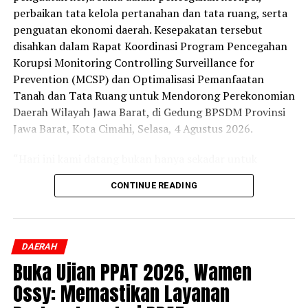
perbaikan tata kelola pertanahan dan tata ruang, serta
penguatan ekonomi daerah. Kesepakatan tersebut
disahkan dalam Rapat Koordinasi Program Pencegahan
Korupsi Monitoring Controlling Surveillance for
Prevention (MCSP) dan Optimalisasi Pemanfaatan
Tanah dan Tata Ruang untuk Mendorong Perekonomian
Daerah Wilayah Jawa Barat, di Gedung BPSDM Provinsi
Jawa Barat, Kota Cimahi, Selasa, 4 Agustus 2026.
“Hari ini kami datang bukan hanya sekadar untuk
penandatanganan, tapi kami ingin menyatukan
CONTINUE READING
komitmen, data, sistem, sumber daya, dan kewenangan
agar layanan pertanahan dan tata ruang menghasilkan
manfaat ekonomi yang nyata sekaligus memperkuat
tata kelola yang transparan dan akuntabel,” ujar Staf
DAERAH
Ahli Bidang Pengembangan Kawasan, Dony Erwan
Buka Ujian PPAT 2026, Wamen
Brilianto.
Ossy: Memastikan Layanan
Dony Erwan Brilianto menjelaskan, rencana aksi dalam