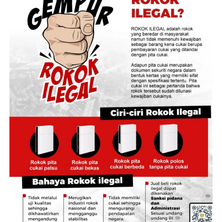
selesai dilakukan, Peta Bidang Tanah (PBT) harus
diselesaikan maksimal dalam waktu lima hari.
Berdasarkan hasil evaluasi, rata-rata masa tunggu
layanan pengukuran secara nasional telah berada di
bawah target maksimal tujuh hari. Namun, masih
terdapat sekitar 10 Kantor Pertanahan yang belum
memenuhi target tersebut dan akan diperkuat dengan
penambahan sumber daya manusia. Sementara itu, rata-
rata durasi penyelesaian hasil pengukuran secara
nasional tercatat 6,2 hari dan akan terus didorong agar
mencapai target lima hari.
“Target kami masa tunggunya paling lama tujuh hari,
sedangkan setelah dikerjakan target penyelesaiannya
lima hari. Yang belum memenuhi target akan kami
dorong dengan penambahan petugas agar pelayanan
semakin baik,” kata Menteri Nusron.