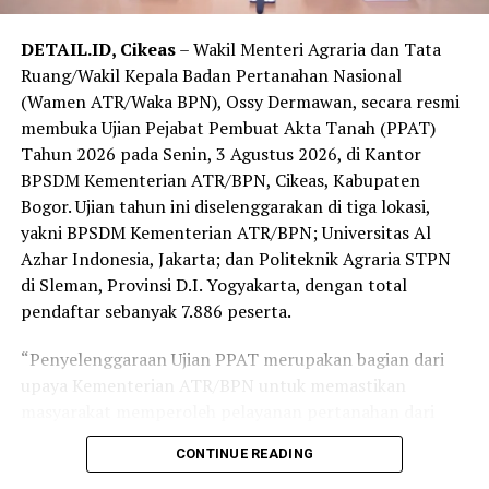
Tanah (ZNT); serta Konsolidasi Tanah untuk
DETAIL.ID, Cikeas
– Wakil Menteri Agraria dan Tata
Pembangunan Daerah.
Ruang/Wakil Kepala Badan Pertanahan Nasional
“Provinsi Jawa Barat merupakan provinsi pertama di
(Wamen ATR/Waka BPN), Ossy Dermawan, secara resmi
Pulau Jawa setelah sebelumnya kami melaksanakan
membuka Ujian Pejabat Pembuat Akta Tanah (PPAT)
program ini di Sulawesi dan Lampung. Dengan
Tahun 2026 pada Senin, 3 Agustus 2026, di Kantor
kebutuhan yang beragam dan saling berkaitan, Jawa
BPSDM Kementerian ATR/BPN, Cikeas, Kabupaten
Barat sangat tepat menjadi ruang kolaborasi untuk
Bogor. Ujian tahun ini diselenggarakan di tiga lokasi,
penguatan ekonomi daerah, kepastian hukum
yakni BPSDM Kementerian ATR/BPN; Universitas Al
pertanahan dan tata ruang, serta pencegahan korupsi,”
Azhar Indonesia, Jakarta; dan Politeknik Agraria STPN
tutur Dony Erwan Brilianto.
di Sleman, Provinsi D.I. Yogyakarta, dengan total
pendaftar sebanyak 7.886 peserta.
Gubernur Jawa Barat, Dedi Mulyadi, menyambut baik
kolaborasi tersebut. Menurutnya, penataan pertanahan
“Penyelenggaraan Ujian PPAT merupakan bagian dari
yang baik akan mendukung perlindungan lahan
upaya Kementerian ATR/BPN untuk memastikan
pertanian, penyelamatan aset, serta menciptakan tertib
masyarakat memperoleh pelayanan pertanahan dari
administrasi yang berdampak bagi pembangunan
PPAT yang kompeten, memahami hukum pertanahan,
CONTINUE READING
daerah.
profesional, dan berintegritas. Karena pada akhirnya,