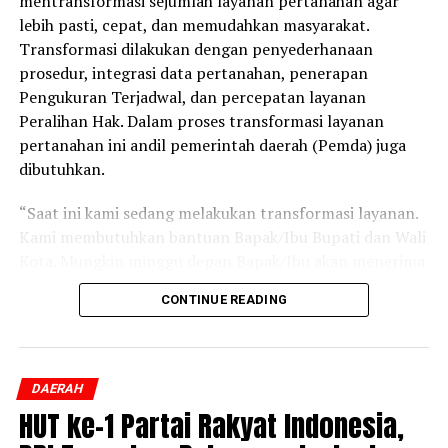
mentransformasi sejumlah layanan pertanahan agar
lebih pasti, cepat, dan memudahkan masyarakat.
Transformasi dilakukan dengan penyederhanaan
prosedur, integrasi data pertanahan, penerapan
Pengukuran Terjadwal, dan percepatan layanan
Peralihan Hak. Dalam proses transformasi layanan
pertanahan ini andil pemerintah daerah (Pemda) juga
dibutuhkan.
“Saat ini kami sedang melakukan transformasi layanan.
Kami membutuhkan bantuan Bapak/Ibu Bupati dan Wali
Kota. Mungkin minggu depan Bapak/Ibu akan menerima
Surat Edaran Bersama Kemendagri dan ATR/BPN terkait
CONTINUE READING
Pengukuran Terjadwal sama Peralihan Hak. Kita ingin
semua layanan yang kita berikan memudahkan
masyarakat,” ujar Menteri Nusron dalam Rapat
Koordinasi (Rakor) Program Kebijakan Pertanahan dan
DAERAH
Tata Ruang di Provinsi Nusa Tenggara Timur (NTT),
HUT ke-1 Partai Rakyat Indonesia,
yang berlangsung di Kantor Gubernur NTT pada Selasa,