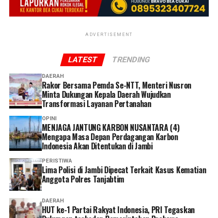
“Kami berkomitmen terus memperkuat koordinasi
bersama Bulog untuk mendukung ketahanan pangan
ADVERTISEMENT
dan meningkatkan kesejahteraan petani,” tutur Gus
Fawait.
LATEST
TRENDING
DAERAH
Rakor Bersama Pemda Se-NTT, Menteri Nusron
Minta Dukungan Kepala Daerah Wujudkan
Transformasi Layanan Pertanahan
OPINI
MENJAGA JANTUNG KARBON NUSANTARA (4)
Mengapa Masa Depan Perdagangan Karbon
Indonesia Akan Ditentukan di Jambi
PERISTIWA
Lima Polisi di Jambi Dipecat Terkait Kasus Kematian
Anggota Polres Tanjabtim
DAERAH
HUT ke-1 Partai Rakyat Indonesia, PRI Tegaskan