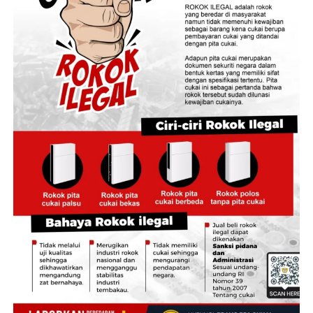
Direktur Pengadaan Bulog RI, Prihasto Setyanto,
menyampaikan bahwa tingginya angka penyerapan
gabah di kawasan lumbung pangan ini menunjukkan
kuatnya koordinasi antarinstansi di daerah.
“Capaian ini menjadi bukti sinergi yang baik antara
Bulog, Pemerintah Kabupaten Jember, dan seluruh
pemangku kepentingan dalam mendukung
kesejahteraan petani sekaligus menjaga ketersediaan
stok pangan,” kata Prihasto.
Masuknya pasokan gabah ke gudang-gudang Bulog
secara masif dinilai efektif mencegah penurunan harga
gabah kering panen di tingkat petani yang kerap terjadi
saat pasokan melimpah.
Merespons paparan tersebut, Bupati Jember
Muhammad Fawait menegaskan bahwa kepastian pasar
bagi hasil tani warga menjadi prioritas pemerintah
daerah dalam menjaga pilar ekonomi perdesaan.