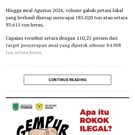
Reporter:
Juan Ambarita
Hingga awal Agustus 2026, volume gabah petani lokal
yang berhasil diserap mencapai 183.020 ton atau setara
93.615 ton beras.
Capaian tersebut setara dengan 110,25 persen dari
target penyerapan awal yang dipatok sebesar 84.908
ton setara beras.
Data kinerja pasokan pangan ini dipaparkan langsung
oleh Direktur Pengadaan Perum Bulog RI Prihasto
Setyanto saat beraudiensi dengan Bupati Jember
CONTINUE READING
Muhammad Fawait di Jember, Rabu, 5 Agustus 2026.
Pertemuan tersebut membahas langkah strategis
penstabilan harga di tingkat produsen, pengelolaan
cadangan beras, hingga skema perlindungan
pendapatan petani lokal.