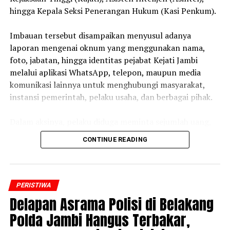
hingga Kepala Seksi Penerangan Hukum (Kasi Penkum).
‎Imbauan tersebut disampaikan menyusul adanya
laporan mengenai oknum yang menggunakan nama,
foto, jabatan, hingga identitas pejabat Kejati Jambi
melalui aplikasi WhatsApp, telepon, maupun media
komunikasi lainnya untuk menghubungi masyarakat,
instansi pemerintah, pelaku usaha, dan berbagai pihak.
‎Dalam aksinya, pelaku diduga meminta sejumlah uang,
bantuan, transfer dana, maupun kepentingan pribadi
CONTINUE READING
lainnya dengan mengatasnamakan pejabat Kejaksaan.
‎Kejati Jambi menegaskan bahwa tindakan tersebut
merupakan murni penipuan dan tidak memiliki
PERISTIWA
hubungan apa pun dengan institusi Kejaksaan. Seluruh
Delapan Asrama Polisi di Belakang
pejabat maupun pegawai Kejati Jambi dipastikan tidak
Polda Jambi Hangus Terbakar,
pernah meminta uang, hadiah, bantuan, transfer dana,