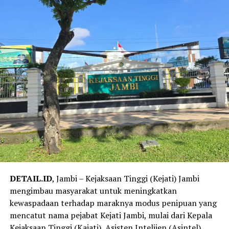
pelanggaran yang dilakukan personel,” ujarnya.
‎Meski begitu Polda Jambi juga mengimbau masyarakat
tetap menghormati proses hukum yang masih berjalan,
serta menjaga situasi keamanan dan ketertiban
masyarakat di Provinsi Jambi.
Reporter:
Juan Ambarita
DETAIL.ID
, Jambi – Kejaksaan Tinggi (Kejati) Jambi
mengimbau masyarakat untuk meningkatkan
kewaspadaan terhadap maraknya modus penipuan yang
mencatut nama pejabat Kejati Jambi, mulai dari Kepala
Kejaksaan Tinggi (Kajati), Asisten Intelijen (Asintel),