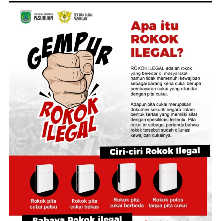
tebalnya asap yang memenuhi lokasi. Sejumlah personel
pemadam bahkan harus menggunakan alat bantu
pernapasan (SCBA) saat melakukan pemadaman. Api
baru berhasil dijinakkan setelah lebih dari satu jam.
‎”Untuk penyebab kebakaran masih dalam penyelidikan
pihak kepolisian,” katanya.
‎Sementara itu, Direktur Reserse Kriminal Umum Polda
Jambi, Kombes Pol Jimmy Christian Samma, bilang
bahwa polisi telah melakukan olah tempat kejadian
perkara (TKP) untuk mengungkap penyebab kebakaran.
‎”Saat ini penyebabnya masih dalam proses penyelidikan
dan perkembangan selanjutnya akan kami sampaikan,”
ujarnya.
‎Salah seorang warga di sekitar lokasi mengatakan
sebelum api membesar ia melihat kepulan asap hitam