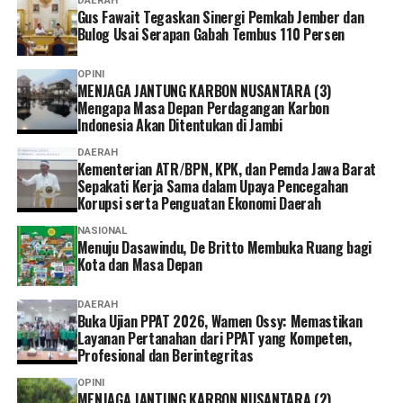
DAERAH
Gus Fawait Tegaskan Sinergi Pemkab Jember dan
Bulog Usai Serapan Gabah Tembus 110 Persen
OPINI
MENJAGA JANTUNG KARBON NUSANTARA (3)
Mengapa Masa Depan Perdagangan Karbon
Indonesia Akan Ditentukan di Jambi
DAERAH
Kementerian ATR/BPN, KPK, dan Pemda Jawa Barat
Sepakati Kerja Sama dalam Upaya Pencegahan
Korupsi serta Penguatan Ekonomi Daerah
NASIONAL
Menuju Dasawindu, De Britto Membuka Ruang bagi
Kota dan Masa Depan
DAERAH
Buka Ujian PPAT 2026, Wamen Ossy: Memastikan
Layanan Pertanahan dari PPAT yang Kompeten,
Profesional dan Berintegritas
OPINI
MENJAGA JANTUNG KARBON NUSANTARA (2)