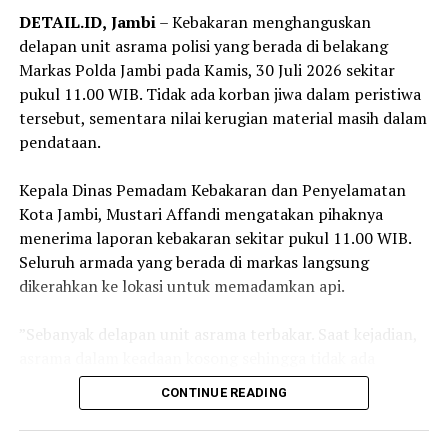
kepada pihak yang mengaku sebagai pejabat Kejaksaan.
DETAIL.ID,
Jambi
– Kebakaran menghanguskan
delapan unit asrama polisi yang berada di belakang
‎Selain itu, masyarakat diimbau selalu melakukan
Markas Polda Jambi pada Kamis, 30 Juli 2026 sekitar
konfirmasi melalui kanal resmi Kejati Jambi apabila
pukul 11.00 WIB. Tidak ada korban jiwa dalam peristiwa
menerima permintaan yang mencurigakan, serta segera
tersebut, sementara nilai kerugian material masih dalam
melaporkannya kepada aparat penegak hukum apabila
pendataan.
menemukan atau menjadi korban modus penipuan
tersebut.
‎Kepala Dinas Pemadam Kebakaran dan Penyelamatan
Kota Jambi, Mustari Affandi mengatakan pihaknya
‎Kejati Jambi menyatakan akan terus berkoordinasi
menerima laporan kebakaran sekitar pukul 11.00 WIB.
dengan aparat penegak hukum untuk menindaklanjuti
Seluruh armada yang berada di markas langsung
setiap laporan dan mengusut pihak-pihak yang
dikerahkan ke lokasi untuk memadamkan api.
menyalahgunakan nama baik institusi Kejaksaan dalam
melakukan tindak pidana penipuan. (*)
‎”Sebanyak delapan unit asrama terbakar. Saat kejadian,
asrama dalam keadaan kosong sehingga tidak ada
korban jiwa,” ujar Mustari.
CONTINUE READING
‎Ia menjelaskan, proses pemadaman sempat terkendala