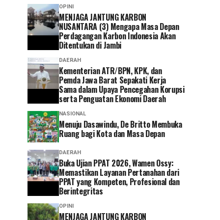
OPINI
MENJAGA JANTUNG KARBON
NUSANTARA (3) Mengapa Masa Depan
Perdagangan Karbon Indonesia Akan
Ditentukan di Jambi
DAERAH
Kementerian ATR/BPN, KPK, dan
Pemda Jawa Barat Sepakati Kerja
Sama dalam Upaya Pencegahan Korupsi
serta Penguatan Ekonomi Daerah
NASIONAL
Menuju Dasawindu, De Britto Membuka
Ruang bagi Kota dan Masa Depan
DAERAH
Buka Ujian PPAT 2026, Wamen Ossy:
Memastikan Layanan Pertanahan dari
PPAT yang Kompeten, Profesional dan
Berintegritas
OPINI
MENJAGA JANTUNG KARBON