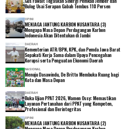
Gus Fawait Tegaskan Sinergi Pemkab Jember dan
memudahkan karena semua urusan administrasi bisa
Bulog Usai Serapan Gabah Tembus 110 Persen
diakses cukup melalui handphone. Saya berharap ke
depannya layanannya terus dikembangkan agar semakin
OPINI
mudah digunakan dan kendala teknis bisa semakin
MENJAGA JANTUNG KARBON NUSANTARA (3)
diminimalkan. Dengan begitu, peserta bisa mengurus
Mengapa Masa Depan Perdagangan Karbon
Indonesia Akan Ditentukan di Jambi
administrasi dengan lebih cepat tanpa harus datang dan
mengantre di kantor,” tuturnya. (*)
DAERAH
Kementerian ATR/BPN, KPK, dan Pemda Jawa Barat
Sepakati Kerja Sama dalam Upaya Pencegahan
Korupsi serta Penguatan Ekonomi Daerah
NASIONAL
Menuju Dasawindu, De Britto Membuka Ruang bagi
Kota dan Masa Depan
DAERAH
Buka Ujian PPAT 2026, Wamen Ossy: Memastikan
Layanan Pertanahan dari PPAT yang Kompeten,
Profesional dan Berintegritas
OPINI
MENJAGA JANTUNG KARBON NUSANTARA (2)
Mengapa Masa Depan Perdagangan Karbon