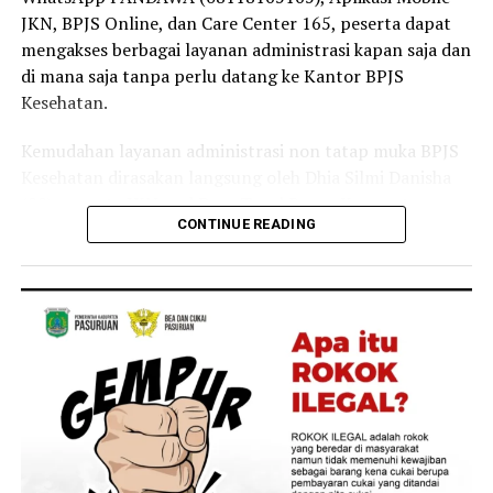
JKN, BPJS Online, dan Care Center 165, peserta dapat
Selain sebagai tenaga kesehatan, Linda juga merasakan
mengakses berbagai layanan administrasi kapan saja dan
langsung manfaat Program JKN dalam kehidupan
di mana saja tanpa perlu datang ke Kantor BPJS
keluarganya.
Kesehatan.
Menurutnya, ia bersama anggota keluarganya kerap
Kemudahan layanan administrasi non tatap muka BPJS
memanfaatkan layanan JKN untuk mendapatkan
Kesehatan dirasakan langsung oleh Dhia Silmi Danisha
pemeriksaan dan pengobatan ketika mengalami keluhan
(22), peserta JKN asal Desa Tegal Besar, Kecamatan
ringan, seperti batuk dan pilek.
CONTINUE READING
Kaliwates, Kabupaten Jember.
“Keluarga saya juga merasakan langsung manfaat
Ia mengatakan berbagai kanal layanan digital
Program JKN. Saat mengalami keluhan ringan seperti
membantunya mengurus kebutuhan administrasi
batuk atau pilek, kami dapat segera memeriksakan diri
kepesertaan secara praktis tanpa harus datang ke
dan memperoleh pelayanan kesehatan yang dibutuhkan.
Kantor BPJS Kesehatan.
Kehadiran Program JKN membuat kami merasa lebih
tenang karena tidak perlu khawatir terhadap biaya saat
“Saya baru tahu kalau banyak layanan administrasi JKN
membutuhkan pengobatan,” tuturnya.
ternyata bisa diakses lewat Aplikasi Mobile JKN setelah
dijelaskan oleh petugas BPJS Keliling. Sejak itu saya lebih
Pengalamannya melayani pasien sekaligus merasakan
sering menggunakan aplikasi karena lebih praktis. Dari