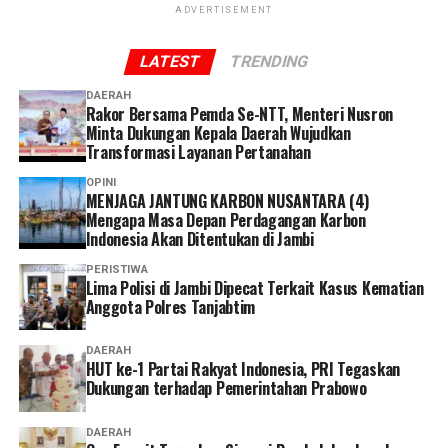
proses bisa dilakukan dengan cepat hanya dengan
ADVERTISEMENT
mengikuti petunjuk dari petugas,” ucap Dhia.
LATEST
TRENDING
Dhia menilai layanan administrasi non tatap muka
DAERAH
menjadi solusi yang memudahkan peserta dalam
Rakor Bersama Pemda Se-NTT, Menteri Nusron
mengakses layanan BPJS Kesehatan.
Minta Dukungan Kepala Daerah Wujudkan
Transformasi Layanan Pertanahan
Selain lebih praktis dan menghemat waktu, menurutnya
OPINI
keberadaan berbagai kanal layanan digital memberikan
MENJAGA JANTUNG KARBON NUSANTARA (4)
Mengapa Masa Depan Perdagangan Karbon
lebih banyak pilihan bagi peserta untuk mengurus
Indonesia Akan Ditentukan di Jambi
administrasi sesuai kebutuhan dan kondisi masing-
masing.
PERISTIWA
Lima Polisi di Jambi Dipecat Terkait Kasus Kematian
Anggota Polres Tanjabtim
Ia pun menganggap kepesertaan JKN penting dimiliki
sebagai bentuk perlindungan kesehatan bagi diri sendiri
DAERAH
dan keluarga sekaligus mendukung keberlangsungan
HUT ke-1 Partai Rakyat Indonesia, PRI Tegaskan
Program JKN.
Dukungan terhadap Pemerintahan Prabowo
“Menurut saya, layanan non tatap muka ini sangat
DAERAH