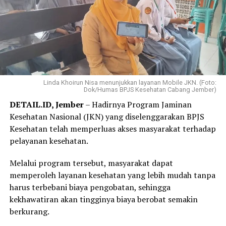
31 Juli 2026.
Elok mengaku hanya membutuhkan beberapa langkah
melalui WhatsApp PANDAWA untuk mendaftar
Program REHAB 3.0.
Menurutnya, proses yang sederhana dan tidak
mengharuskannya datang ke kantor BPJS Kesehatan
Linda Khoirun Nisa menunjukkan layanan Mobile JKN. (Foto:
Dok/Humas BPJS Kesehatan Cabang Jember)
membuat layanan tersebut lebih praktis dan mudah
DETAIL.ID, Jember
– Hadirnya Program Jaminan
diakses.
Kesehatan Nasional (JKN) yang diselenggarakan BPJS
“Saya langsung mendaftar Program REHAB 3.0 melalui
Kesehatan telah memperluas akses masyarakat terhadap
Aplikasi Mobile JKN dan prosesnya sangat mudah. Saya
pelayanan kesehatan.
tidak perlu datang ke kantor BPJS Kesehatan. Bagi saya,
Melalui program tersebut, masyarakat dapat
skema cicilan yang fleksibel benar-benar menjadi solusi
memperoleh layanan kesehatan yang lebih mudah tanpa
karena saya bisa mencicil tunggakan sesuai kemampuan.
harus terbebani biaya pengobatan, sehingga
Saya juga bersyukur pemerintah tetap hadir
kekhawatiran akan tingginya biaya berobat semakin
memberikan perlindungan kesehatan bagi masyarakat
berkurang.
yang membutuhkan,” katanya.