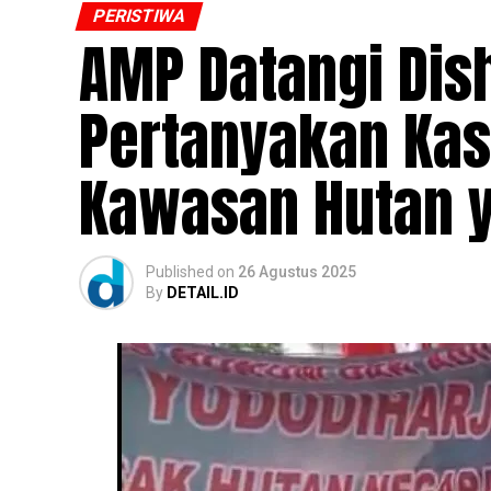
PERISTIWA
AMP Datangi Dish
Pertanyakan Ka
Kawasan Hutan 
Published
on
26 Agustus 2025
By
DETAIL.ID