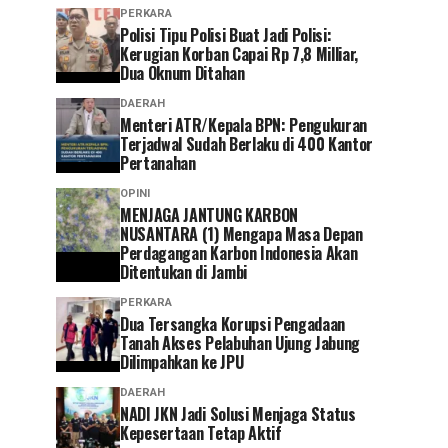
PERKARA
Polisi Tipu Polisi Buat Jadi Polisi:
Kerugian Korban Capai Rp 7,8 Milliar,
Dua Oknum Ditahan
DAERAH
Menteri ATR/Kepala BPN: Pengukuran
Terjadwal Sudah Berlaku di 400 Kantor
Pertanahan
OPINI
MENJAGA JANTUNG KARBON
NUSANTARA (1) Mengapa Masa Depan
Perdagangan Karbon Indonesia Akan
Ditentukan di Jambi
PERKARA
Dua Tersangka Korupsi Pengadaan
Tanah Akses Pelabuhan Ujung Jabung
Dilimpahkan ke JPU
DAERAH
NADI JKN Jadi Solusi Menjaga Status
Kepesertaan Tetap Aktif