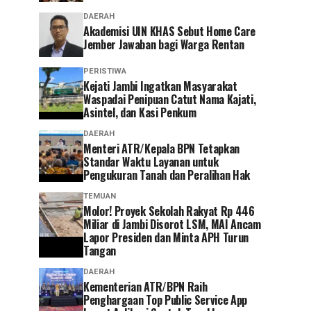
DAERAH
Akademisi UIN KHAS Sebut Home Care
Jember Jawaban bagi Warga Rentan
PERISTIWA
‎Kejati Jambi Ingatkan Masyarakat
Waspadai Penipuan Catut Nama Kajati,
Asintel, dan Kasi Penkum
DAERAH
Menteri ATR/Kepala BPN Tetapkan
Standar Waktu Layanan untuk
Pengukuran Tanah dan Peralihan Hak
TEMUAN
Molor! Proyek Sekolah Rakyat Rp 446
Miliar di Jambi Disorot LSM, MAI Ancam
Lapor Presiden dan Minta APH Turun
Tangan
DAERAH
Kementerian ATR/BPN Raih
Penghargaan Top Public Service App