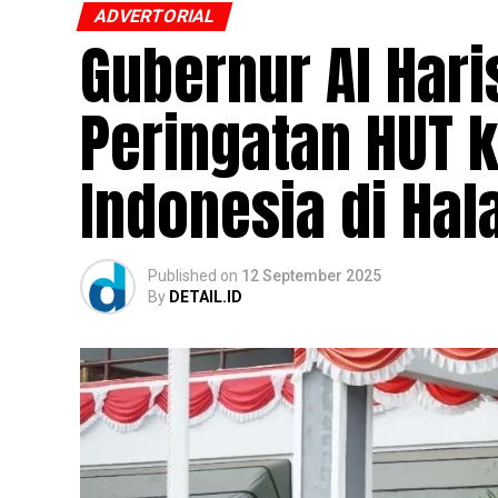
ADVERTORIAL
Gubernur Al Har
Peringatan HUT 
Indonesia di Ha
Published
on
12 September 2025
By
DETAIL.ID