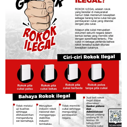
Dony Erwan Brilianto menjelaskan, rencana aksi dalam
kerja sama tersebut diharapkan mampu meningkatkan
kualitas pelayanan publik, memperkuat pendapatan
daerah, memberikan kepastian hukum atas aset,
sekaligus menutup celah penyimpangan dalam tata
kelola pertanahan dan tata ruang.
Ia menjelaskan, terdapat sembilan paket program kerja
sama yang dapat dipilih dan disesuaikan dengan
kebutuhan masing-masing daerah, yaitu Integrasi
Nomor Induk Bidang (NIB) dan Nomor Objek Pajak
(NOP); Integrasi Layanan Pertanahan dengan Mal
Pelayanan Publik; Percepatan Pendaftaran Tanah;
Percepatan Rencana Detail Tata Ruang (RDTR)
Terintegrasi dalam Online Single Submission (OSS);
Sensus Pertanahan Berbasis Geospasial; Integrasi
Kawasan Pertanian Pangan Berkelanjutan/Lahan
Pertanian Pangan Berkelanjutan (KP2B/LP2B) dalam
RTRW; Optimalisasi Peran Gugus Tugas Reforma Agraria