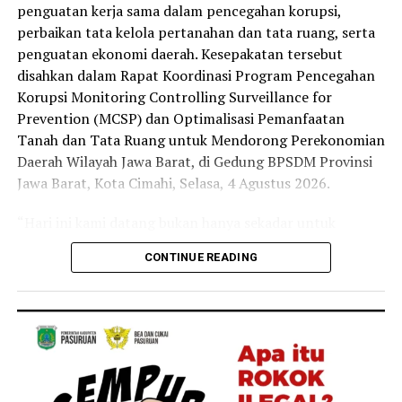
penguatan kerja sama dalam pencegahan korupsi,
perbaikan tata kelola pertanahan dan tata ruang, serta
penguatan ekonomi daerah. Kesepakatan tersebut
disahkan dalam Rapat Koordinasi Program Pencegahan
Korupsi Monitoring Controlling Surveillance for
Prevention (MCSP) dan Optimalisasi Pemanfaatan
Tanah dan Tata Ruang untuk Mendorong Perekonomian
Daerah Wilayah Jawa Barat, di Gedung BPSDM Provinsi
Jawa Barat, Kota Cimahi, Selasa, 4 Agustus 2026.
“Hari ini kami datang bukan hanya sekadar untuk
penandatanganan, tapi kami ingin menyatukan
CONTINUE READING
komitmen, data, sistem, sumber daya, dan kewenangan
agar layanan pertanahan dan tata ruang menghasilkan
manfaat ekonomi yang nyata sekaligus memperkuat
tata kelola yang transparan dan akuntabel,” ujar Staf
Ahli Bidang Pengembangan Kawasan, Dony Erwan
Brilianto.