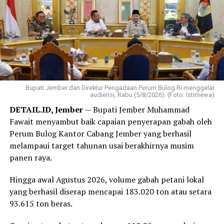
mengajak seluruh kader di Jambi untuk menjaga
solidaritas dan menjalankan visi partai.
‎”Terima kasih kepada seluruh rekan-rekan. Ini HUT
pertama kita. Mari jaga solidaritas demi mewujudkan visi
besar Partai Rakyat Indonesia,” kata Robert.
Bupati Jember dan Direktur Pengadaan Perum Bulog RI menggelar
‎Selain perayaan HUT, kegiatan yang dipusatkan di
audiensi, Rabu (5/8/2026). (Foto: Istimewa)
Bandar Lampung juga diisi dengan sejumlah agenda
DETAIL.ID, Jember
— Bupati Jember Muhammad
bakti sosial, di antaranya donor darah hingga
Fawait menyambut baik capaian penyerapan gabah oleh
peluncuran ambulans yang diperuntukkan bagi 38 DPD
Perum Bulog Kantor Cabang Jember yang berhasil
PRI di seluruh Indonesia.
melampaui target tahunan usai berakhirnya musim
panen raya.
Reporter:
Juan Ambarita
Hingga awal Agustus 2026, volume gabah petani lokal
yang berhasil diserap mencapai 183.020 ton atau setara
93.615 ton beras.