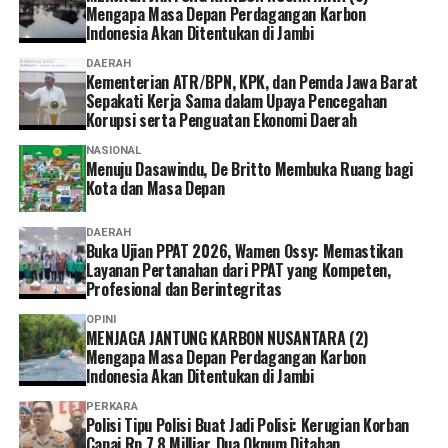
Mengapa Masa Depan Perdagangan Karbon
Indonesia Akan Ditentukan di Jambi
“Mudah-mudahan pertemuan ini melahirkan tertib
administrasi seluruh aset pemerintah bisa
DAERAH
Kementerian ATR/BPN, KPK, dan Pemda Jawa Barat
tersertipikatkan, aset warga bisa tersertipikatkan, NOP
Sepakati Kerja Sama dalam Upaya Pencegahan
disusun berdasarkan asas kepatutan dan kelayakan, dan
Korupsi serta Penguatan Ekonomi Daerah
ada perlindungan pada areal pertanian, areal
NASIONAL
perhutanan, perkebunan, mata air, serta seluruh areal
Menuju Dasawindu, De Britto Membuka Ruang bagi
publik yang memang diperuntukkan untuk publik,”
Kota dan Masa Depan
katanya.
DAERAH
Ke depan, Pemerintah Provinsi Jawa Barat berkomitmen
Buka Ujian PPAT 2026, Wamen Ossy: Memastikan
Layanan Pertanahan dari PPAT yang Kompeten,
untuk mempercepat sertipikasi aset daerah yang belum
Profesional dan Berintegritas
memiliki kepastian hukum. “Provinsi Jawa Barat masih
memiliki sekitar 3.200 bidang tanah yang belum
OPINI
MENJAGA JANTUNG KARBON NUSANTARA (2)
bersertipikat. Tahun 2027 harus sudah selesai, termasuk
Mengapa Masa Depan Perdagangan Karbon
jalan-jalan milik pemerintah. Kalau tidak disertipikatkan,
Indonesia Akan Ditentukan di Jambi
nanti akan semakin sulit melindungi aset tersebut,”
PERKARA
ucap Dedi Mulyadi.
Polisi Tipu Polisi Buat Jadi Polisi: Kerugian Korban
Capai Rp 7,8 Milliar, Dua Oknum Ditahan