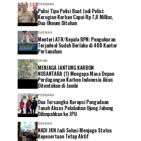
PERKARA
Polisi Tipu Polisi Buat Jadi Polisi:
Kerugian Korban Capai Rp 7,8 Milliar,
Dua Oknum Ditahan
DAERAH
Menteri ATR/Kepala BPN: Pengukuran
Terjadwal Sudah Berlaku di 400 Kantor
Pertanahan
OPINI
MENJAGA JANTUNG KARBON
NUSANTARA (1) Mengapa Masa Depan
Perdagangan Karbon Indonesia Akan
Ditentukan di Jambi
PERKARA
Dua Tersangka Korupsi Pengadaan
Tanah Akses Pelabuhan Ujung Jabung
Dilimpahkan ke JPU
DAERAH
NADI JKN Jadi Solusi Menjaga Status
Kepesertaan Tetap Aktif