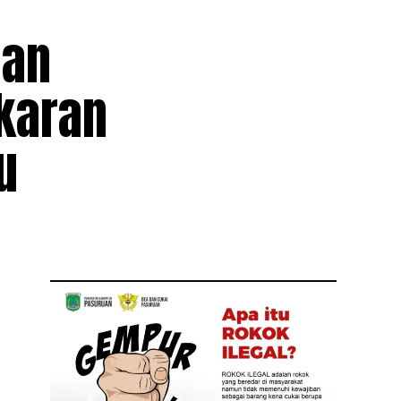
uan
karan
u