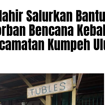
ahir Salurkan Bant
orban Bencana Keba
ecamatan Kumpeh Ul