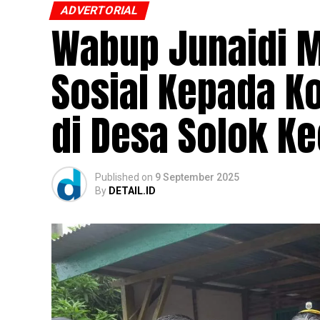
ADVERTORIAL
Wabup Junaidi M
Sosial Kepada K
di Desa Solok K
Published
on
9 September 2025
By
DETAIL.ID