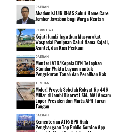
DAERAH
Akademisi UIN KHAS Sebut Home Care
Jember Jawaban bagi Warga Rentan
PERISTIWA
‎Kejati Jambi Ingatkan Masyarakat
Waspadai Penipuan Catut Nama Kajati,
Asintel, dan Kasi Penkum
DAERAH
Menteri ATR/Kepala BPN Tetapkan
Standar Waktu Layanan untuk
Pengukuran Tanah dan Peralihan Hak
TEMUAN
Molor! Proyek Sekolah Rakyat Rp 446
Miliar di Jambi Disorot LSM, MAI Ancam
Lapor Presiden dan Minta APH Turun
Tangan
DAERAH
Kementerian ATR/BPN Raih
Penghargaan Top Public Service App